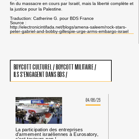
fin du massacre en cours par Israël, mais la liberté complète et
la justice pour la Palestine.
Traduction: Catherine G. pour BDS France
Source :
http://electronicintifada.net/blogs/amena-saleem/rock-stars-
peter-gabriel-and-bobby-gillespie-urge-arms-embargo-israel
BOYCOTT CULTUREL
/
BOYCOTT MILITAIRE
/
ILS S'ENGAGENT DANS BDS
/
04/06/26
La participation des entreprises
d’armement israéliennes à Eurosatory,
c’est toujours non !