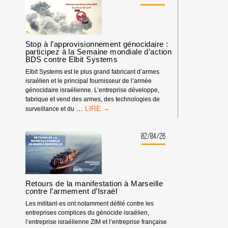
PROGRÈS
HUMAIN,
PARTENAIRE
DE
FESTIVALS
Stop à l’approvisionnement génocidaire :
participez à la Semaine mondiale d’action
BDS contre Elbit Systems
Elbit Systems est le plus grand fabricant d’armes
israélien et le principal fournisseur de l’armée
génocidaire israélienne. L’entreprise développe,
fabrique et vend des armes, des technologies de
STOP
…
surveillance et du
À
L’APPROVISIONNEMENT
GÉNOCIDAIRE
02/04/26
:
PARTICIPEZ
À
LA
SEMAINE
Retours de la manifestation à Marseille
MONDIALE
contre l’armement d’Israël
D’ACTION
Les militant·es ont notamment défilé contre les
BDS
entreprises complices du génocide israélien,
CONTRE
l’entreprise israélienne ZIM et l’entreprise française
ELBIT