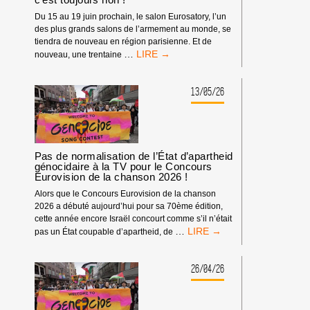
Du 15 au 19 juin prochain, le salon Eurosatory, l’un
des plus grands salons de l’armement au monde, se
tiendra de nouveau en région parisienne. Et de
LA
…
nouveau, une trentaine
PARTICIPATION
DES
ENTREPRISES
13/05/26
D’ARMEMENT
ISRAÉLIENNES
À
EUROSATORY,
C’EST
Pas de normalisation de l’État d’apartheid
TOUJOURS
génocidaire à la TV pour le Concours
Eurovision de la chanson 2026 !
NON
!
Alors que le Concours Eurovision de la chanson
2026 a débuté aujourd’hui pour sa 70ème édition,
cette année encore Israël concourt comme s’il n’était
PAS
…
pas un État coupable d’apartheid, de
DE
NORMALISATION
DE
26/04/26
L’ÉTAT
D’APARTHEID
GÉNOCIDAIRE