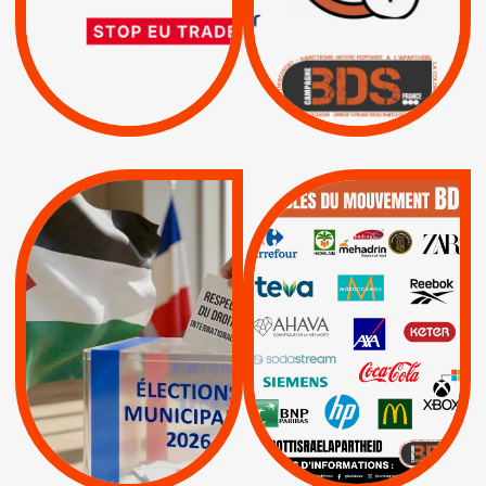
|
|
Actus
D’ASSOCIATION UE-
BOYCOTT DES
ENTREPRISES
ISRAËL
|
|
Boycott militaire
/
APPELS
SANCTIONS
Lettres d'interpellation
|
|
Actus
Pétitions
QUE BOYCOTTER ?
MUNICIPALES 2026 :
/
JE VOTE POUR LE
BOYCOTT
DÉSINVESTISSEME
RESPECT DU DROIT
|
|
|
Actus
Ahava
INTERNATIONAL EN
|
|
|
AXA
BNP
CAF
PALESTINE
|
|
Carrefour
HP
|
Keter
|
|
APPELS
Actus
|
Livres et brochures
Espaces Sans
Apartheid
|
|
Mehadrin
PUMA
|
Lettres d'interpellation
|
Sodastream
|
Pétitions
Visuels, tracts,
affiches,...