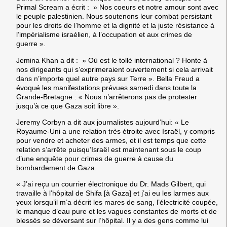
Primal Scream a écrit : » Nos coeurs et notre amour sont avec
le peuple palestinien. Nous soutenons leur combat persistant
pour les droits de l’homme et la dignité et la juste résistance à
l’impérialisme israélien, à l’occupation et aux crimes de
guerre ».
Jemina Khan a dit : » Où est le tollé international ? Honte à
nos dirigeants qui s’exprimeraient ouvertement si cela arrivait
dans n’importe quel autre pays sur Terre ». Bella Freud a
évoqué les manifestations prévues samedi dans toute la
Grande-Bretagne : « Nous n’arrêterons pas de protester
jusqu’à ce que Gaza soit libre ».
Jeremy Corbyn a dit aux journalistes aujourd’hui: « Le
Royaume-Uni a une relation très étroite avec Israël, y compris
pour vendre et acheter des armes, et il est temps que cette
relation s’arrête puisqu’Israël est maintenant sous le coup
d’une enquête pour crimes de guerre à cause du
bombardement de Gaza.
« J’ai reçu un courrier électronique du Dr. Mads Gilbert, qui
travaille à l’hôpital de Shifa [à Gaza] et j’ai eu les larmes aux
yeux lorsqu’il m’a décrit les mares de sang, l’électricité coupée,
le manque d’eau pure et les vagues constantes de morts et de
blessés se déversant sur l’hôpital. Il y a des gens comme lui