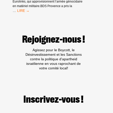
Eurolinks, qui approvisionnent l’armée génocidaire
SYSTEMS
en matériel militaire.BDS Provence a pris la
RETOURS
…
DE
LA
MANIFESTATION
À
MARSEILLE
Rejoignez-nous !
CONTRE
L’ARMEMENT
D’ISRAËL
Agissez pour le Boycott, le
Désinvestissement et les Sanctions
contre la politique d'apartheid
israélienne en vous raprochant de
votre comité local!
Inscrivez-vous !