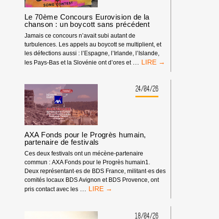
À
LA
Le 70ème Concours Eurovision de la
TV
chanson : un boycott sans précédent
POUR
Jamais ce concours n’avait subi autant de
LE
turbulences. Les appels au boycott se multiplient, et
CONCOURS
les défections aussi : l’Espagne, l’Irlande, l’Islande,
EUROVISION
LE
…
les Pays-Bas et la Slovénie ont d’ores et
DE
70ÈME
LA
CONCOURS
CHANSON
EUROVISION
24/04/26
2026
DE
!
LA
CHANSON
:
UN
AXA Fonds pour le Progrès humain,
BOYCOTT
partenaire de festivals
SANS
Ces deux festivals ont un mécène-partenaire
PRÉCÉDENT
commun : AXA Fonds pour le Progrès humain1.
Deux représentant·es de BDS France, militant·es des
comités locaux BDS Avignon et BDS Provence, ont
AXA
…
pris contact avec les
FONDS
POUR
LE
18/04/26