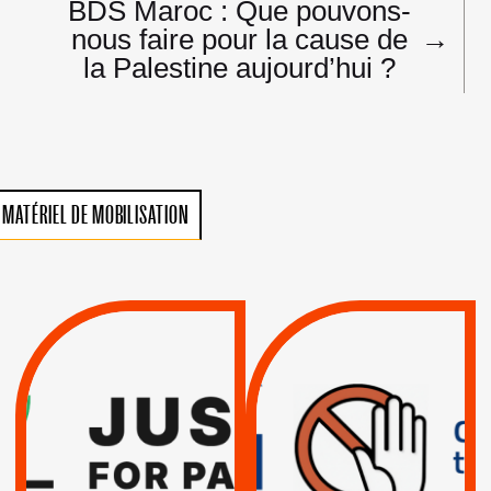
BDS Maroc : Que pouvons-
nous faire pour la cause de
→
la Palestine aujourd’hui ?
MATÉRIEL DE MOBILISATION
VIOLATIONS DES
TREIZIÈME APPEL.
DROITS DE L’HOMME
RESPECT DU DROIT
PAR ISRAËL :
INTERNATIONAL ?
EXIGEONS LA
TRUMP, MACRON :
SUSPENSION
MÊME COMBAT
TOTALE DE
L’ACCORD