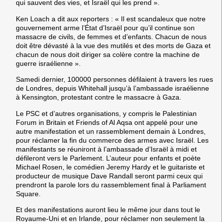
qui sauvent des vies, et Israël qui les prend ».
Ken Loach a dit aux reporters : « Il est scandaleux que notre
gouvernement arme l’État d’Israël pour qu’il continue son
massacre de civils, de femmes et d’enfants. Chacun de nous
doit être dévasté à la vue des mutilés et des morts de Gaza et
chacun de nous doit diriger sa colère contre la machine de
guerre israélienne ».
Samedi dernier, 100000 personnes défilaient à travers les rues
de Londres, depuis Whitehall jusqu’à l’ambassade israélienne
à Kensington, protestant contre le massacre à Gaza.
Le PSC et d’autres organisations, y compris le Palestinian
Forum in Britain et Friends of Al Aqsa ont appelé pour une
autre manifestation et un rassemblement demain à Londres,
pour réclamer la fin du commerce des armes avec Israël. Les
manifestants se réuniront à l’ambassade d’Israël à midi et
défileront vers le Parlement. L’auteur pour enfants et poète
Michael Rosen, le comédien Jeremy Hardy et le guitariste et
producteur de musique Dave Randall seront parmi ceux qui
prendront la parole lors du rassemblement final à Parliament
Square.
Et des manifestations auront lieu le même jour dans tout le
Royaume-Uni et en Irlande, pour réclamer non seulement la