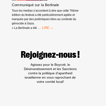
L’APARTHEID,
Communiqué sur la Berlinale
DU
GÉNOCIDE
Tous les medias s’accordent à dire que cette 76ème
ET
édition du festival a été particulièrement agitée et
DES
marquée par des polémiques liées au contexte du
EXPULSIONS
génocide à Gaza.
RACISTES
COMMUNIQUÉ
…
« La Berlinale a été
SUR
LA
BERLINALE
Rejoignez-nous !
Agissez pour le Boycott, le
Désinvestissement et les Sanctions
contre la politique d'apartheid
israélienne en vous raprochant de
votre comité local!