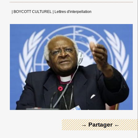
|
BOYCOTT CULTUREL
|
Lettres d'interpellation
← Merci ! →
→ Partager ←