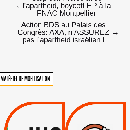
de
←
l’apartheid, boycott HP à la
l’article
FNAC Montpellier
Action BDS au Palais des
Congrès: AXA, n’ASSUREZ
→
pas l’apartheid israélien !
MATÉRIEL DE MOBILISATION
VIOLATIONS DES
TREIZIÈME APPEL.
DROITS DE L’HOMME
RESPECT DU DROIT
PAR ISRAËL :
INTERNATIONAL ?