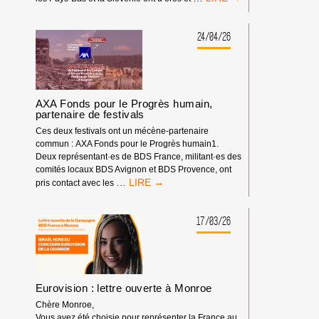
DE
70ÈME
LA
CONCOURS
CHANSON
EUROVISION
24/04/26
2026
DE
!
LA
CHANSON
:
UN
AXA Fonds pour le Progrès humain,
BOYCOTT
partenaire de festivals
SANS
Ces deux festivals ont un mécène-partenaire
PRÉCÉDENT
commun : AXA Fonds pour le Progrès humain1.
Deux représentant·es de BDS France, militant·es des
comités locaux BDS Avignon et BDS Provence, ont
AXA
…
pris contact avec les
FONDS
POUR
LE
17/03/26
PROGRÈS
HUMAIN,
PARTENAIRE
DE
FESTIVALS
Eurovision : lettre ouverte à Monroe
Chère Monroe,
Vous avez été choisie pour représenter la France au