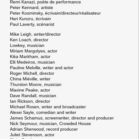
Remi Kanazi, poète de performance
Peter Kennard, artiste
Peter Kosminsky, écrivain/directeur/réalisateur
Hari Kunzru, écrivain
Paul Laverty, scénarist
Mike Leigh, writer/director
Ken Loach, director
Lowkey, musician
Miriam Margolyes, actor
Kika Markham, actor
Elli Medeiros, musician
Pauline Melville, writer and actor
Roger Michell, director
China Miéville, writer
Thurston Moore, musician
Maxine Peake, actor
Dave Randall, musician
Ian Rickson, director
Michael Rosen, writer and broadcaster
Alexei Sayle, comedian and writer
James Schamus, screenwriter, director and producer
Nick Seymour, musician, Crowded House
Adrian Sherwood, record producer
Juliet Stevenson, actor