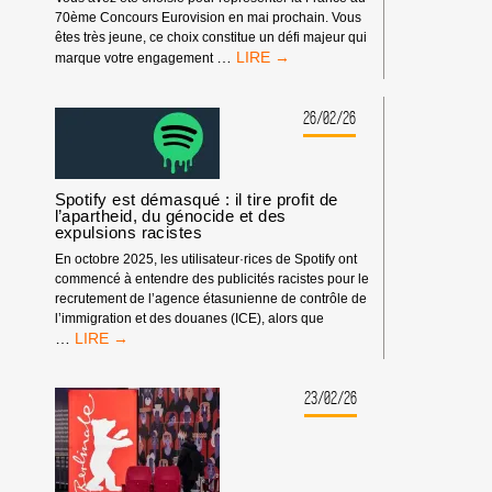
70ème Concours Eurovision en mai prochain. Vous
êtes très jeune, ce choix constitue un défi majeur qui
EUROVISION
…
marque votre engagement
:
LETTRE
OUVERTE
26/02/26
À
MONROE
Spotify est démasqué : il tire profit de
l’apartheid, du génocide et des
expulsions racistes
En octobre 2025, les utilisateur·rices de Spotify ont
commencé à entendre des publicités racistes pour le
recrutement de l’agence étasunienne de contrôle de
l’immigration et des douanes (ICE), alors que
SPOTIFY
…
EST
DÉMASQUÉ
:
23/02/26
IL
TIRE
PROFIT
DE