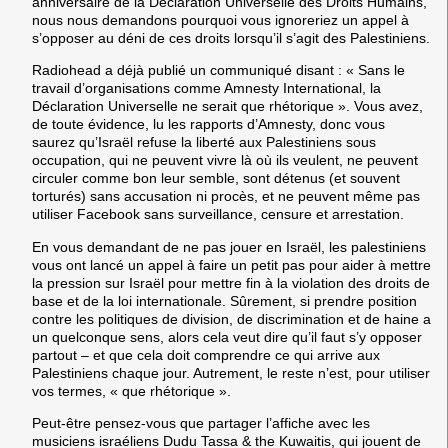
anniversaire de la Déclaration Universelle des Droits Humains,
nous nous demandons pourquoi vous ignoreriez un appel à
s’opposer au déni de ces droits lorsqu’il s’agit des Palestiniens.
Radiohead a déjà publié un communiqué disant : « Sans le
travail d’organisations comme Amnesty International, la
Déclaration Universelle ne serait que rhétorique ». Vous avez,
de toute évidence, lu les rapports d’Amnesty, donc vous
saurez qu’Israël refuse la liberté aux Palestiniens sous
occupation, qui ne peuvent vivre là où ils veulent, ne peuvent
circuler comme bon leur semble, sont détenus (et souvent
torturés) sans accusation ni procès, et ne peuvent même pas
utiliser Facebook sans surveillance, censure et arrestation.
En vous demandant de ne pas jouer en Israël, les palestiniens
vous ont lancé un appel à faire un petit pas pour aider à mettre
la pression sur Israël pour mettre fin à la violation des droits de
base et de la loi internationale. Sûrement, si prendre position
contre les politiques de division, de discrimination et de haine a
un quelconque sens, alors cela veut dire qu’il faut s’y opposer
partout – et que cela doit comprendre ce qui arrive aux
Palestiniens chaque jour. Autrement, le reste n’est, pour utiliser
vos termes, « que rhétorique ».
Peut-être pensez-vous que partager l’affiche avec les
musiciens israéliens Dudu Tassa & the Kuwaitis, qui jouent de