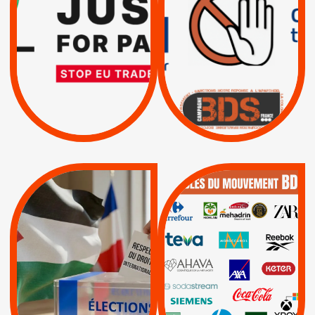
EXIGEONS LA
TRUMP, MACRON :
SUSPENSION
MÊME COMBAT
TOTALE DE
L’ACCORD
|
|
Actus
D’ASSOCIATION UE-
BOYCOTT DES
ENTREPRISES
ISRAËL
|
|
Boycott militaire
/
APPELS
SANCTIONS
Lettres d'interpellation
|
|
Actus
Pétitions
QUE BOYCOTTER ?
MUNICIPALES 2026 :
/
JE VOTE POUR LE
BOYCOTT
DÉSINVESTISSEME
RESPECT DU DROIT
|
|
|
Actus
Ahava
INTERNATIONAL EN
|
|
|
AXA
BNP
CAF
PALESTINE
|
|
Carrefour
HP
|
Keter
|
|
APPELS
Actus
|
Livres et brochures
Espaces Sans
Apartheid
|
|
Mehadrin
PUMA