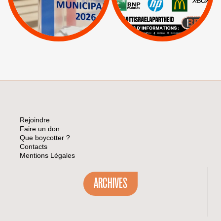
|
Lettres d'interpellation
|
Sodastream
|
Pétitions
Visuels, tracts,
affiches,...
Rejoindre
Faire un don
Que boycotter ?
Contacts
Mentions Légales
ARCHIVES