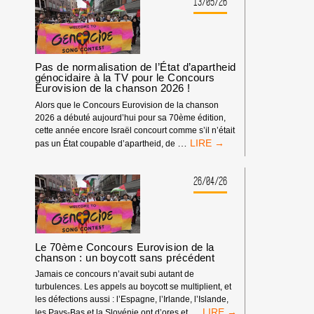
13/05/26
Pas de normalisation de l’État d’apartheid
génocidaire à la TV pour le Concours
Eurovision de la chanson 2026 !
Alors que le Concours Eurovision de la chanson
2026 a débuté aujourd’hui pour sa 70ème édition,
cette année encore Israël concourt comme s’il n’était
PAS
…
pas un État coupable d’apartheid, de
DE
NORMALISATION
DE
26/04/26
L’ÉTAT
D’APARTHEID
GÉNOCIDAIRE
À
LA
Le 70ème Concours Eurovision de la
TV
chanson : un boycott sans précédent
POUR
Jamais ce concours n’avait subi autant de
LE
turbulences. Les appels au boycott se multiplient, et
CONCOURS
les défections aussi : l’Espagne, l’Irlande, l’Islande,
EUROVISION
LE
…
les Pays-Bas et la Slovénie ont d’ores et