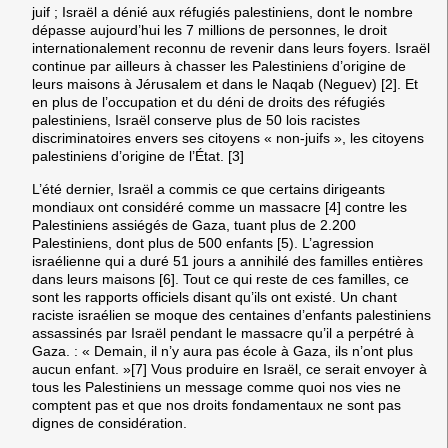
juif ; Israël a dénié aux réfugiés palestiniens, dont le nombre
dépasse aujourd’hui les 7 millions de personnes, le droit
internationalement reconnu de revenir dans leurs foyers. Israël
continue par ailleurs à chasser les Palestiniens d’origine de
leurs maisons à Jérusalem et dans le Naqab (Neguev) [2]. Et
en plus de l’occupation et du déni de droits des réfugiés
palestiniens, Israël conserve plus de 50 lois racistes
discriminatoires envers ses citoyens « non-juifs », les citoyens
palestiniens d’origine de l’État. [3]
L’été dernier, Israël a commis ce que certains dirigeants
mondiaux ont considéré comme un massacre [4] contre les
Palestiniens assiégés de Gaza, tuant plus de 2.200
Palestiniens, dont plus de 500 enfants [5). L’agression
israélienne qui a duré 51 jours a annihilé des familles entières
dans leurs maisons [6]. Tout ce qui reste de ces familles, ce
sont les rapports officiels disant qu’ils ont existé. Un chant
raciste israélien se moque des centaines d’enfants palestiniens
assassinés par Israël pendant le massacre qu’il a perpétré à
Gaza. : « Demain, il n’y aura pas école à Gaza, ils n’ont plus
aucun enfant. »[7] Vous produire en Israël, ce serait envoyer à
tous les Palestiniens un message comme quoi nos vies ne
comptent pas et que nos droits fondamentaux ne sont pas
dignes de considération.