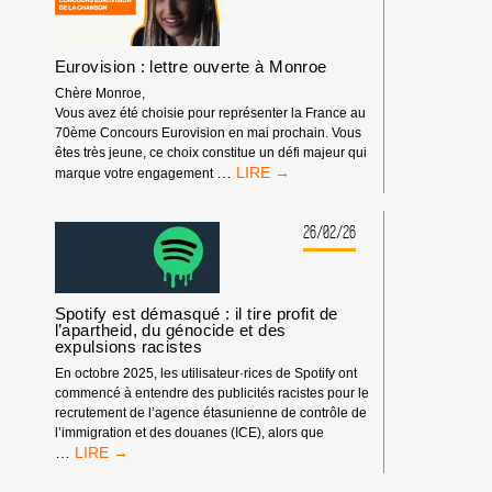
HUMAIN,
PARTENAIRE
DE
FESTIVALS
Eurovision : lettre ouverte à Monroe
Chère Monroe,
Vous avez été choisie pour représenter la France au
70ème Concours Eurovision en mai prochain. Vous
êtes très jeune, ce choix constitue un défi majeur qui
EUROVISION
…
marque votre engagement
:
LETTRE
OUVERTE
26/02/26
À
MONROE
Spotify est démasqué : il tire profit de
l’apartheid, du génocide et des
expulsions racistes
En octobre 2025, les utilisateur·rices de Spotify ont
commencé à entendre des publicités racistes pour le
recrutement de l’agence étasunienne de contrôle de
l’immigration et des douanes (ICE), alors que
SPOTIFY
…
EST
DÉMASQUÉ