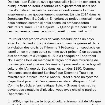
De plus, Idan Raichel, avec qui vous allez jouer en concernt, a
publquement soutenu la torture et a explicitement décrit son
rôle d’artiste en termes de soutien inconditionnel à l’armée
israélienne et au gouvernement israélien. En juin 2014 dans le
Jerusalem Post, il a écrit : « En créant ce projeet musical, nous
nous sentons comme si nous étions les ambassadeurs
culturels d’Israël. » Et il a ajouté : « Quand je me penche sur
ces dernières années, je vois un Israël qui me plaît. » [8]
Pourquoi accepteriez vous de vous produire dans un pays
aussi lourdement impliqué dans des crimes de guerre et dans
la violation des droits de l’Homme ? Présenter un spectacle en
Israël en ce moment serait comme avoir présenté un spectacle
aux oppresseurs d’ Afrique du Sud à l’époque de l’apartheid.
Nous avons tous en mémoire la façon dont des musiciens de
premier plan ont joué un rôle éminent pour renforcer le boycott
culturel de l’Afrique du Sud dans les années 1980. Comme
l’ont sans cesse déclaré l’archevêque Desmond Tutu et le
ministre sud-africain Ronnie Kasrils, Israël a créé un système
d’apartheid pire qu’il n’en a jamais existé en Afrique du Sud.
Comme le déclare l’archevêque Tutu, « Si vous êtes neutre
devant des situations d’injustice, vous avez choisi le parti de
l’oppresseur. »
En 2004, inspirée par le boycott culturel triomphant de l’Afrique