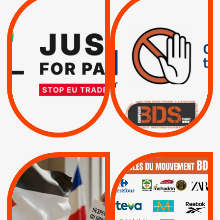
VIOLATIONS DES
TREIZIÈME APPEL.
DROITS DE L’HOMME
RESPECT DU DROIT
PAR ISRAËL :
INTERNATIONAL ?
EXIGEONS LA
TRUMP, MACRON :
SUSPENSION
MÊME COMBAT
TOTALE DE
L’ACCORD
|
|
Actus
D’ASSOCIATION UE-
BOYCOTT DES
ENTREPRISES
ISRAËL
|
|
Boycott militaire
/
APPELS
SANCTIONS
Lettres d'interpellation
|
|
Actus
Pétitions
QUE BOYCOTTER ?
MUNICIPALES 2026 :
/
JE VOTE POUR LE
BOYCOTT
DÉSINVESTISSEME
RESPECT DU DROIT
|
|
|
Actus
Ahava
INTERNATIONAL EN
|
|
|
AXA
BNP
CAF