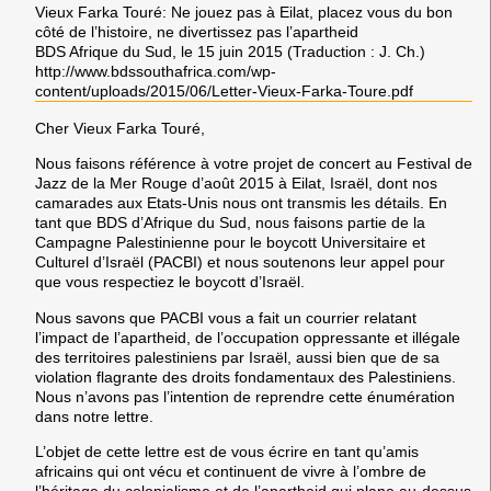
Vieux Farka Touré: Ne jouez pas à Eilat, placez vous du bon
côté de l’histoire, ne divertissez pas l’apartheid
BDS Afrique du Sud, le 15 juin 2015 (Traduction : J. Ch.)
http://www.bdssouthafrica.com/wp-
content/uploads/2015/06/Letter-Vieux-Farka-Toure.pdf
Cher Vieux Farka Touré,
Nous faisons référence à votre projet de concert au Festival de
Jazz de la Mer Rouge d’août 2015 à Eilat, Israël, dont nos
camarades aux Etats-Unis nous ont transmis les détails. En
tant que BDS d’Afrique du Sud, nous faisons partie de la
Campagne Palestinienne pour le boycott Universitaire et
Culturel d’Israël (PACBI) et nous soutenons leur appel pour
que vous respectiez le boycott d’Israël.
Nous savons que PACBI vous a fait un courrier relatant
l’impact de l’apartheid, de l’occupation oppressante et illégale
des territoires palestiniens par Israël, aussi bien que de sa
violation flagrante des droits fondamentaux des Palestiniens.
Nous n’avons pas l’intention de reprendre cette énumération
dans notre lettre.
L’objet de cette lettre est de vous écrire en tant qu’amis
africains qui ont vécu et continuent de vivre à l’ombre de
l’héritage du colonialisme et de l’apartheid qui plane au-dessus