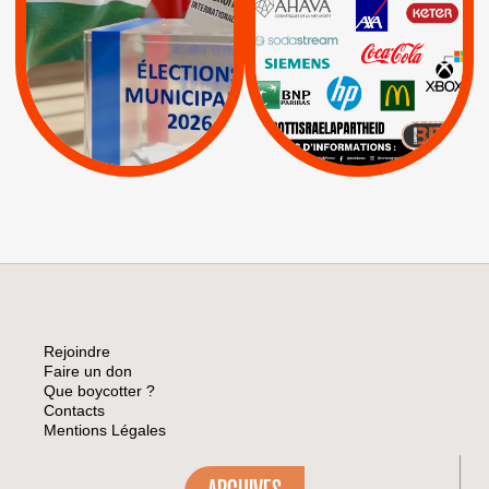
PALESTINE
|
|
Carrefour
HP
|
Keter
|
|
APPELS
Actus
|
Livres et brochures
Espaces Sans
Apartheid
|
|
Mehadrin
PUMA
|
Lettres d'interpellation
|
Sodastream
|
Pétitions
Visuels, tracts,
affiches,...
Rejoindre
Faire un don
Que boycotter ?
Contacts
Mentions Légales