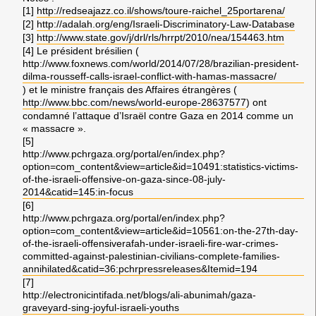
[1]
http://redseajazz.co.il/shows/toure-raichel_25portarena/
[2]
http://adalah.org/eng/Israeli-Discriminatory-Law-Database
[3]
http://www.state.gov/j/drl/rls/hrrpt/2010/nea/154463.htm
[4] Le président brésilien (
http://www.foxnews.com/world/2014/07/28/brazilian-president-
dilma-rousseff-calls-israel-conflict-with-hamas-massacre/
) et le ministre français des Affaires étrangères (
http://www.bbc.com/news/world-europe-28637577
) ont
condamné l’attaque d’Israël contre Gaza en 2014 comme un
« massacre ».
[5]
http://www.pchrgaza.org/portal/en/index.php?
option=com_content&view=article&id=10491:statistics-victims-
of-the-israeli-offensive-on-gaza-since-08-july-
2014&catid=145:in-focus
[6]
http://www.pchrgaza.org/portal/en/index.php?
option=com_content&view=article&id=10561:on-the-27th-day-
of-the-israeli-offensiverafah-under-israeli-fire-war-crimes-
committed-against-palestinian-civilians-complete-families-
annihilated&catid=36:pchrpressreleases&Itemid=194
[7]
http://electronicintifada.net/blogs/ali-abunimah/gaza-
graveyard-sing-joyful-israeli-youths