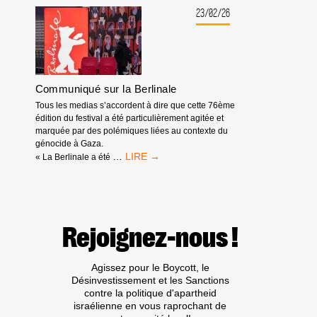
:
23/02/26
IL
TIRE
PROFIT
DE
L’APARTHEID,
Communiqué sur la Berlinale
DU
GÉNOCIDE
Tous les medias s’accordent à dire que cette 76ème
ET
édition du festival a été particulièrement agitée et
DES
marquée par des polémiques liées au contexte du
EXPULSIONS
génocide à Gaza.
RACISTES
COMMUNIQUÉ
…
« La Berlinale a été
SUR
LA
BERLINALE
Rejoignez-nous !
Agissez pour le Boycott, le
Désinvestissement et les Sanctions
contre la politique d'apartheid
israélienne en vous raprochant de