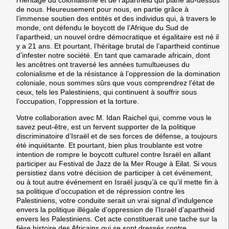
de nous. Heureusement pour nous, en partie grâce à
l’immense soutien des entités et des individus qui, à travers le
monde, ont défendu le boycott de l’Afrique du Sud de
l’apartheid, un nouvel ordre démocratique et égalitaire est né il
y a 21 ans. Et pourtant, l’héritage brutal de l’apartheid continue
d’infester notre société. En tant que camarade africain, dont
les ancêtres ont traversé les années tumultueuses du
colonialisme et de la résistance à l’oppression de la domination
coloniale, nous sommes sûrs que vous comprendrez l’état de
ceux, tels les Palestiniens, qui continuent à souffrir sous
l’occupation, l’oppression et la torture.
Votre collaboration avec M. Idan Raichel qui, comme vous le
savez peut-être, est un fervent supporter de la politique
discriminatoire d’Israël et de ses forces de défense, a toujours
été inquiétante. Et pourtant, bien plus troublante est votre
intention de rompre le boycott culturel contre Israël en allant
participer au Festival de Jazz de la Mer Rouge à Eilat. Si vous
persistiez dans votre décision de participer à cet événement,
ou à tout autre événement en Israël jusqu’à ce qu’il mette fin à
sa politique d’occupation et de répression contre les
Palestiniens, votre conduite serait un vrai signal d’indulgence
envers la politique illégale d’oppression de l’Israël d’apartheid
envers les Palestiniens. Cet acte constituerait une tache sur la
fière histoire des Africains qui se sont dressés contre