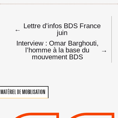
Navigation
Lettre d’infos BDS France
de
←
juin
l’article
Interview : Omar Barghouti,
l’homme à la base du
→
mouvement BDS
MATÉRIEL DE MOBILISATION