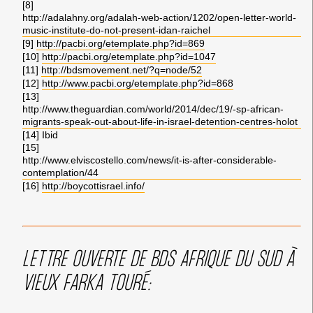
[8]
http://adalahny.org/adalah-web-action/1202/open-letter-world-
music-institute-do-not-present-idan-raichel
[9]
http://pacbi.org/etemplate.php?id=869
[10]
http://pacbi.org/etemplate.php?id=1047
[11]
http://bdsmovement.net/?q=node/52
[12]
http://www.pacbi.org/etemplate.php?id=868
[13]
http://www.theguardian.com/world/2014/dec/19/-sp-african-
migrants-speak-out-about-life-in-israel-detention-centres-holot
[14] Ibid
[15]
http://www.elviscostello.com/news/it-is-after-considerable-
contemplation/44
[16]
http://boycottisrael.info/
LETTRE OUVERTE DE BDS AFRIQUE DU SUD À
VIEUX FARKA TOURÉ: