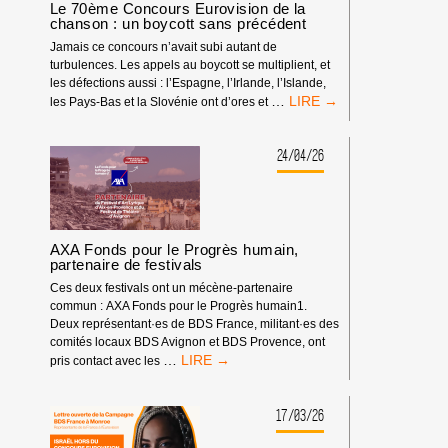
LA
Le 70ème Concours Eurovision de la
TV
chanson : un boycott sans précédent
POUR
Jamais ce concours n’avait subi autant de
LE
turbulences. Les appels au boycott se multiplient, et
CONCOURS
les défections aussi : l’Espagne, l’Irlande, l’Islande,
EUROVISION
LE
…
les Pays-Bas et la Slovénie ont d’ores et
DE
70ÈME
LA
CONCOURS
CHANSON
EUROVISION
24/04/26
2026
DE
!
LA
CHANSON
:
UN
AXA Fonds pour le Progrès humain,
BOYCOTT
partenaire de festivals
SANS
Ces deux festivals ont un mécène-partenaire
PRÉCÉDENT
commun : AXA Fonds pour le Progrès humain1.
Deux représentant·es de BDS France, militant·es des
comités locaux BDS Avignon et BDS Provence, ont
AXA
…
pris contact avec les
FONDS
POUR
LE
17/03/26
PROGRÈS