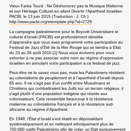
Vieux Farka Touré : Ne Déshonorez pas la Musique Malienne
et son Héritage Culturel en allant Divertir l’Apartheid Israélien
PACBI, le 13 juin 2015 (Traduction : J. Ch.)
http://www.pacbi.org/etemplate.php?id=2729
La campagne palestinienne pour le Boycott Universitaire et
culturel d’Israël (PACBI) est profondément désolée
d’apprendre que vous avez programmé votre participation au
Festival de Jazz d’Eté de la Mer Rouge qui se tiendra à Eilat
du 23 au 26 août 2015.[1] Nous vous écrivons pour vous
exhorter à ne pas associer votre nom au régime d’oppression
israélien en annulant votre participation à ce festival de jazz.
Peut-être ne le savez vous pas, mais les Palestiniens résistent
au colonialisme de peuplement et à l’apartheid d’Israël depuis
65 ans. Il ne s’agit pas d’un conflit entre Musulmans et
Chrétiens qui combattraient les Juifs sur un terrain religieux, il
s’agit plutôt d’une population indigène qui résiste aux
colonisateurs. Cela ressemble beaucoup à la résistance
malienne au colonialisme français et à la résistance sud-
africaine au régime d’Apartheid.
En 1948, l’État d’Israël s’est établi en dépossédant
systématiquement et en nettoyant ethniquement plus de
750.000 natifs Palestiniens afin de créer un Etat exclusivement