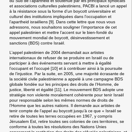
du Sud de l’apartheid et soutenue par les principaux syndicats
et associations culturelles palestiniens, PACBI a lancé un appel
à la résistance sous la forme d’un boycott universitaire et
culturel des institutions impliquées dans l’occupation et
l’apartheid israéliens [9]. Dans cette lettre que nous vous
adressons, nous souhaitons souligner l’importance de cet
appel palestinien et mettre l’accent sur le bien-fondé du
mouvement mondial de boycott, désinvestissement et
sanctions (BDS) contre Israël.
L’appel palestinien de 2004 demandait aux artistes
internationaux de refuser de se produire en Israël ou de
participer à des événements servant à mettre à égalité
l’occupant et l’occupé [10] et à contribuer ainsi à la poursuite
de l’injustice. Par la suite, en 2005, une majorité écrasante de
la société civile palestinienne a appelé à une campagne BDS
globale fondée sur les principes des droits de l’Homme, de
justice, liberté et égalité [11]. Le mouvement BDS adopte une
stratégie non violente moralement cohérente pour tenir Israël
pour responsable selon les mêmes normes de droits de
l’Homme que les autres nations. Il demande aux artistes de
tenir compte de l’appel au boycott jusqu’à ce que « Israël se
retire de toutes les terres occupées en 1967, y compris
Jérusalem Est, retire toutes ses colonies de ces territoires, se
conforme à toutes les résolutions des Nations Unies