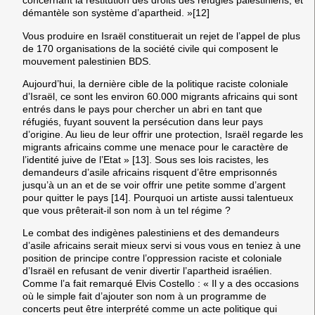
concernant la restitution des droits des réfugiés palestiniens, et
démantèle son système d’apartheid. »[12]
Vous produire en Israël constituerait un rejet de l’appel de plus
de 170 organisations de la société civile qui composent le
mouvement palestinien BDS.
Aujourd’hui, la dernière cible de la politique raciste coloniale
d’Israël, ce sont les environ 60.000 migrants africains qui sont
entrés dans le pays pour chercher un abri en tant que
réfugiés, fuyant souvent la persécution dans leur pays
d’origine. Au lieu de leur offrir une protection, Israël regarde les
migrants africains comme une menace pour le caractère de
l’identité juive de l’Etat » [13]. Sous ses lois racistes, les
demandeurs d’asile africains risquent d’être emprisonnés
jusqu’à un an et de se voir offrir une petite somme d’argent
pour quitter le pays [14]. Pourquoi un artiste aussi talentueux
que vous prêterait-il son nom à un tel régime ?
Le combat des indigènes palestiniens et des demandeurs
d’asile africains serait mieux servi si vous vous en teniez à une
position de principe contre l’oppression raciste et coloniale
d’Israël en refusant de venir divertir l’apartheid israélien.
Comme l’a fait remarqué Elvis Costello : « Il y a des occasions
où le simple fait d’ajouter son nom à un programme de
concerts peut être interprété comme un acte politique qui