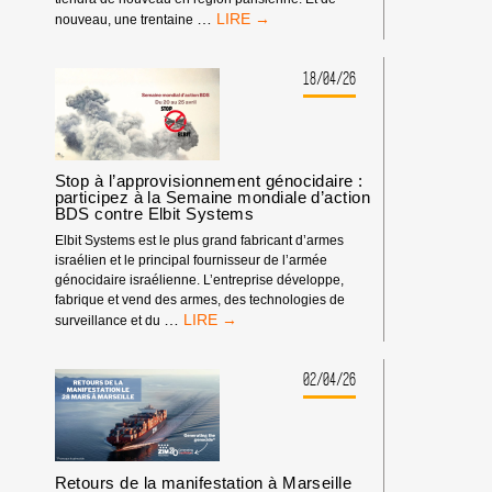
LA
…
nouveau, une trentaine
PARTICIPATION
DES
ENTREPRISES
18/04/26
D’ARMEMENT
ISRAÉLIENNES
À
EUROSATORY,
C’EST
Stop à l’approvisionnement génocidaire :
TOUJOURS
participez à la Semaine mondiale d’action
BDS contre Elbit Systems
NON
!
Elbit Systems est le plus grand fabricant d’armes
israélien et le principal fournisseur de l’armée
génocidaire israélienne. L’entreprise développe,
fabrique et vend des armes, des technologies de
STOP
…
surveillance et du
À
L’APPROVISIONNEMENT
GÉNOCIDAIRE
02/04/26
:
PARTICIPEZ
À
LA
SEMAINE
Retours de la manifestation à Marseille