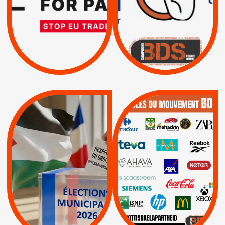
L’ACCORD
|
|
Actus
D’ASSOCIATION UE-
BOYCOTT DES
ENTREPRISES
ISRAËL
|
|
Boycott militaire
/
APPELS
SANCTIONS
Lettres d'interpellation
|
|
Actus
Pétitions
QUE BOYCOTTER ?
MUNICIPALES 2026 :
/
JE VOTE POUR LE
BOYCOTT
DÉSINVESTISSEME
RESPECT DU DROIT
|
|
|
Actus
Ahava
INTERNATIONAL EN
|
|
|
AXA
BNP
CAF
PALESTINE
|
|
Carrefour
HP
|
Keter
|
|
APPELS
Actus
|
Livres et brochures
Espaces Sans
Apartheid
|
|
Mehadrin
PUMA
|
Lettres d'interpellation
|
Sodastream
|
Pétitions
Visuels, tracts,