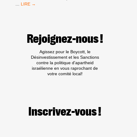
MANIFESTATION
…
CONTRE
L’ARMEMENT
D’ISRAËL
LE
28
Rejoignez-nous !
MARS
À
MARSEILLE
Agissez pour le Boycott, le
Désinvestissement et les Sanctions
contre la politique d'apartheid
israélienne en vous raprochant de
votre comité local!
Inscrivez-vous !