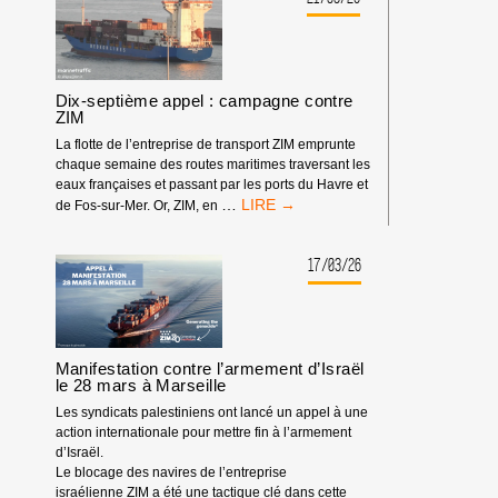
D’ARMES
EST
UN
MOYEN
PACIFIQUE
Dix-septième appel : campagne contre
POUR
ZIM
AFFAIBLIR
La flotte de l’entreprise de transport ZIM emprunte
LE
chaque semaine des routes maritimes traversant les
GÉNOCIDE
eaux françaises et passant par les ports du Havre et
DIX-
…
de Fos-sur-Mer. Or, ZIM, en
SEPTIÈME
APPEL
:
17/03/26
CAMPAGNE
CONTRE
ZIM
Manifestation contre l’armement d’Israël
le 28 mars à Marseille
Les syndicats palestiniens ont lancé un appel à une
action internationale pour mettre fin à l’armement
d’Israël.
Le blocage des navires de l’entreprise
israélienne ZIM a été une tactique clé dans cette