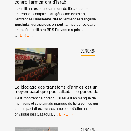
MONDIALE
contre l’armement d’Israël
D’ACTION
Les militant·es ont notamment défilé contre les
BDS
entreprises complices du génocide israélien,
CONTRE
l’entreprise israélienne ZIM et l’entreprise française
ELBIT
Eurolinks, qui approvisionnent l’armée génocidaire
SYSTEMS
en matériel militaire.BDS Provence a pris la
RETOURS
…
DE
LA
MANIFESTATION
29/03/26
À
MARSEILLE
CONTRE
L’ARMEMENT
D’ISRAËL
Le blocage des transferts d’armes est un
moyen pacifique pour affaiblir le génocide
Il est important de noter qu’Israël est en manque de
munitions et se plaint du manque de livraison, ce qui
a un impact direct sur ses ambitions d’élimination
LE
…
physique des Gazaouis,
BLOCAGE
DES
TRANSFERTS
21/03/26