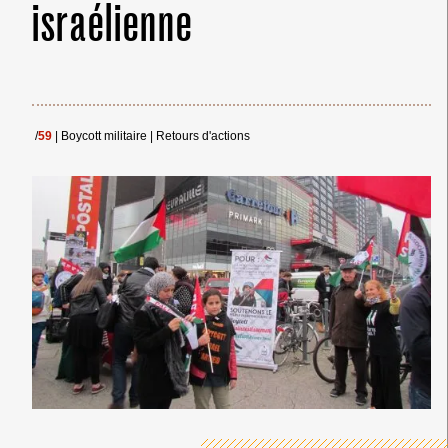
israélienne
/
59
|
Boycott militaire
|
Retours d'actions
← Merci ! →