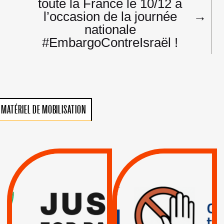
toute la France le 10/12 à
l’occasion de la journée
→
nationale
#EmbargoContreIsraël !
MATÉRIEL DE MOBILISATION
VIOLATIONS DES
TREIZIÈME APPEL.
DROITS DE L’HOMME
RESPECT DU DROIT
PAR ISRAËL :
INTERNATIONAL ?
EXIGEONS LA
TRUMP, MACRON :
SUSPENSION
MÊME COMBAT
TOTALE DE