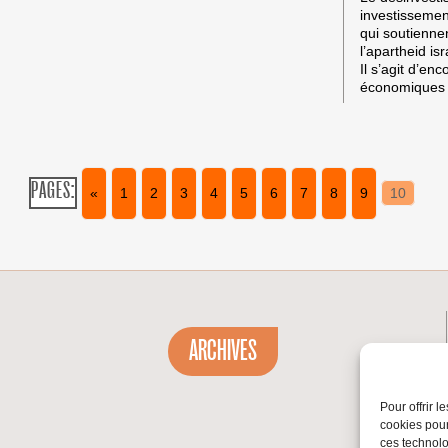
investissement
qui soutiennen
l’apartheid isr
Il s’agit d’enc
économiques 
PAGES:
«
1
2
3
4
5
6
7
8
9
10
ARCHIVES
Pour offrir 
cookies pour
ces technolo