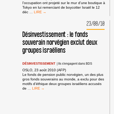
l’occupation ont projeté sur le mur d’une boutique à
Tokyo en lui remerciant de boycotter Israël le 12
UNE
déc
…
ACTION
DE
23/08/10
PROJECTION
:
Désinvestissement : le fonds
LES
ARTISTES
souverain norvégien exclut deux
CONTRE
groupes israéliens
L’OCCUPATION
« TOKYO »
DÉSINVESTISSEMENT
|
Ils s'engagent dans BDS
OSLO, 23 août 2010 (AFP)
Le fonds de pension public norvégien, un des plus
gros fonds souverains au monde, a exclu pour des
motifs d’éthique deux groupes israéliens accusés
DÉSINVESTISSEMENT
de
…
:
LE
FONDS
SOUVERAIN
NORVÉGIEN