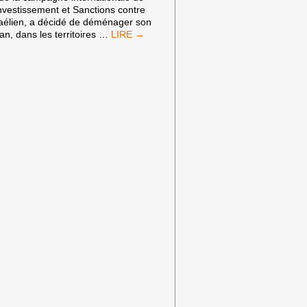
nvestissement et Sanctions contre
sraélien, a décidé de déménager son
UNILEVER
n, dans les territoires
…
EST
SENSIBLE
À
LA
CAMPAGNE
BDS…