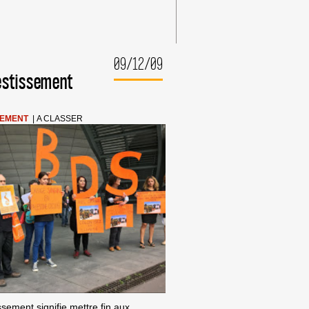
09/12/09
estissement
SEMENT
|
A CLASSER
sement signifie mettre fin aux