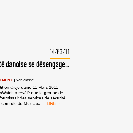
14/03/11
té danoise se désengage…
SEMENT
|
Non classé
it en Cisjordanie 11 Mars 2011
nWatch a révélé que le groupe de
ournissait des services de sécurité
UNE
 contrôle du Mur, aux
…
SOCIÉTÉ
DANOISE
SE
DÉSENGAGE…