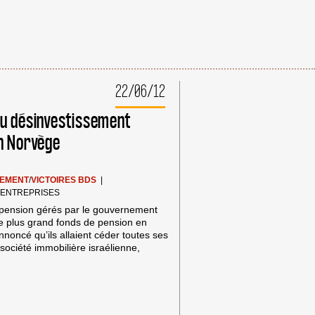
22/06/12
du désinvestissement
en Norvège
SEMENT
/
VICTOIRES BDS
|
 ENTREPRISES
 pension gérés par le gouvernement
e plus grand fonds de pension en
nnoncé qu’ils allaient céder toutes ses
société immobilière israélienne,
TISSEMENT