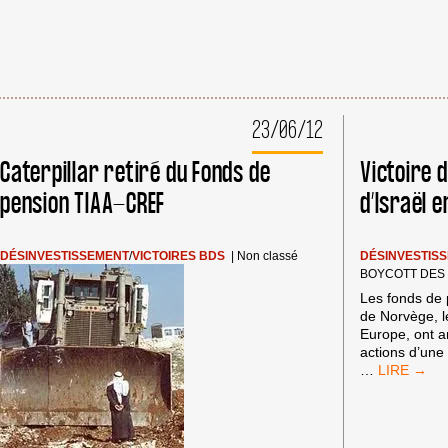
23/06/12
Caterpillar retiré du Fonds de
Victoire 
pension TIAA-CREF
d’Israël 
DÉSINVESTISSEMENT
/
VICTOIRES BDS
|
Non classé
DÉSINVESTIS
BOYCOTT DES
Les fonds de
de Norvège, l
Europe, ont a
actions d’une 
VICTOIRE
…
DU
DÉSINVES
D’ISRAËL
EN