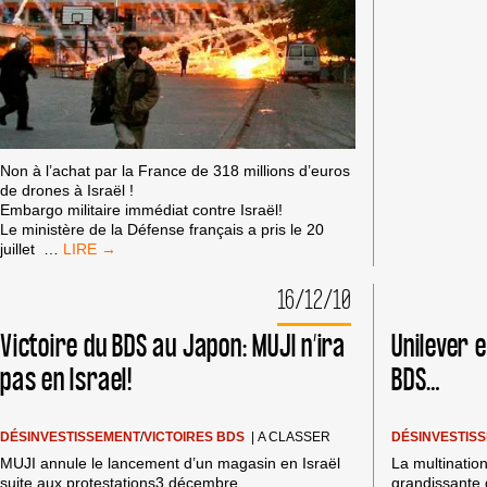
Non à l’achat par la France de 318 millions d’euros
de drones à Israël !
Embargo militaire immédiat contre Israël!
Le ministère de la Défense français a pris le 20
SIGNEZ
juillet
…
LA
PÉTITION
16/12/10
CONTRE
L’ACHAT
Victoire du BDS au Japon: MUJI n’ira
Unilever 
DE
DRONES
pas en Israel!
BDS…
ISRAÉLIENS
PAR
L’ARMÉE
DÉSINVESTISSEMENT
/
VICTOIRES BDS
|
A CLASSER
DÉSINVESTIS
FRANÇAISE
MUJI annule le lancement d’un magasin en Israël
La multination
suite aux protestations3 décembre
grandissante 