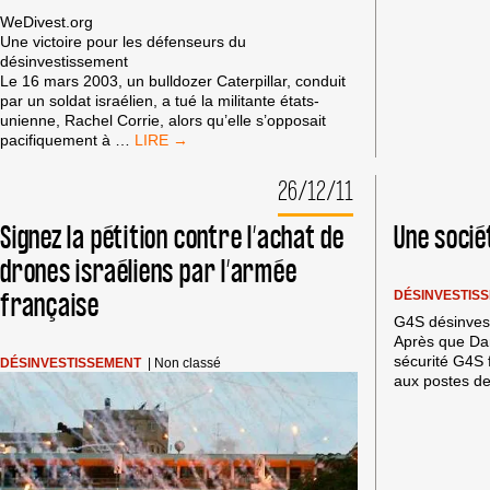
NORVÈGE
WeDivest.org
Une victoire pour les défenseurs du
désinvestissement
Le 16 mars 2003, un bulldozer Caterpillar, conduit
par un soldat israélien, a tué la militante états-
unienne, Rachel Corrie, alors qu’elle s’opposait
CATERPILLAR
pacifiquement à
…
RETIRÉ
DU
26/12/11
FONDS
DE
Signez la pétition contre l’achat de
Une socié
PENSION
TIAA-
drones israéliens par l’armée
CREF
française
DÉSINVESTIS
G4S désinvest
Après que Da
sécurité G4S f
DÉSINVESTISSEMENT
|
Non classé
aux postes de