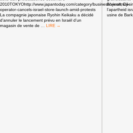
2010TOKYOhttp://www.japantoday.com/category/business/view/muji-
Boycott, Dési
operator-cancels-israel-store-launch-amid-protests
l’apartheid i
La compagnie japonaise Ryohin Keikaku a décidé
usine de Barka
d’annuler le lancement prévu en Israël d’un
VICTOIRE
magasin de vente de
…
DU
BDS
AU
JAPON:
MUJI
N’IRA
PAS
EN
ISRAEL!