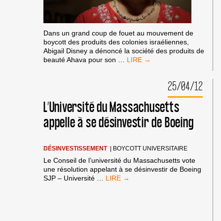
Dans un grand coup de fouet au mouvement de
boycott des produits des colonies israéliennes,
Abigail Disney a dénoncé la société des produits de
NOUVELLE
beauté Ahava pour son
…
VICTOIRE
DE
25/04/12
BDS
:
L’Université du Massachusetts
ABIGAIL
DISNEY
appelle à se désinvestir de Boeing
RENONCE
À
TOUS
SES
DÉSINVESTISSEMENT
|
BOYCOTT UNIVERSITAIRE
ACTIFS
Le Conseil de l’université du Massachusetts vote
DANS
une résolution appelant à se désinvestir de Boeing
AHAVA
L’UNIVERSITÉ
SJP – Université
…
DU
MASSACHUSETTS
APPELLE
À