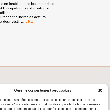
s en Israël et dans les entreprises
t l’occupation, la colonisation et
aéliens.
ourager et d’inciter les acteurs
LE
à désinvestir
…
DÉSINVESTISSEMENT
INSCRIVEZ-VOUS À LA NEWSLETTER
Gérer le consentement aux cookies
Inscrivez-vous à la Newsletter
les meilleures expériences, nous utilisons des technologies telles que les
Email
 stocker et/ou accéder aux informations des appareils. Le fait de consentir à
gies nous permettra de traiter des données telles que le comportement de