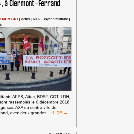
 », à Clermont-Ferrand
NATIONAL
WEEK
OF
SEMENT
/
63
|
Actus
|
AXA
|
Boycott militaire
|
ACTION
ns
IN
FRANCE,
10
TO
15
DECEMBER
2018
litants AFPS, Attac, BDSF, CGT, LDH,
 sont rassemblés le 6 décembre 2018
gences AXA du centre ville de
«
rand, avec deux grandes
…
AXA,
N’ASSUREZ
PAS
L’APARTHEID