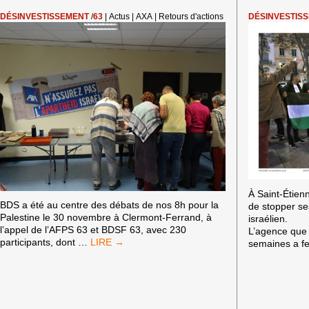
DÉSINVESTISSEMENT
/
63
|
Actus
|
AXA
|
Retours d'actions
DÉSINVESTIS
À Saint-Étie
BDS a été au centre des débats de nos 8h pour la
de stopper se
Palestine le 30 novembre à Clermont-Ferrand, à
israélien.
l’appel de l’AFPS 63 et BDSF 63, avec 230
L’agence que 
MOBILISATION
participants, dont
…
semaines a f
CONTRE
AXA
À
CLERMONT-
FERRAND