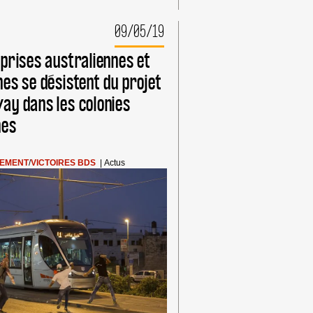
09/05/19
prises australiennes et
es se désistent du projet
ay dans les colonies
nes
SEMENT
/
VICTOIRES BDS
|
Actus