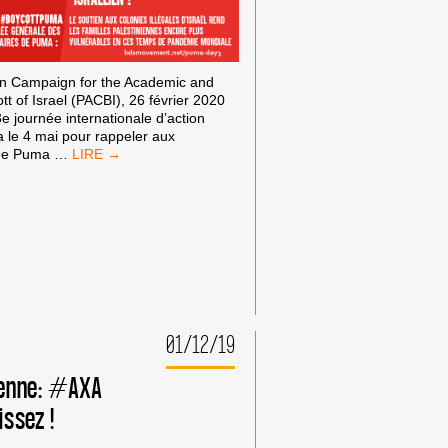
an Campaign for the Academic and
tt of Israel (PACBI), 26 février 2020
e journée internationale d’action
le 4 mai pour rappeler aux
#BOYCOTTPUMA
 de Puma
…
3E
ROUND
:
MANIFESTATION
EN
LIGNE
DE
SOLIDARITÉ
AVEC
LES
01/12/19
PALESTINIENS
AVANT
ienne: #AXA
LA
RÉUNION
issez !
DES
ACTIONNAIRES