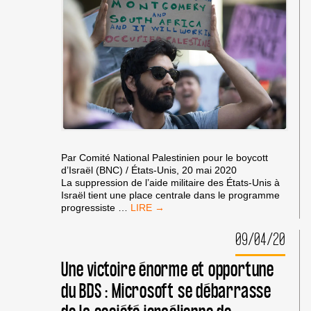
Par Comité National Palestinien pour le boycott
d’Israël (BNC) / États-Unis, 20 mai 2020
La suppression de l’aide militaire des États-Unis à
Israël tient une place centrale dans le programme
BIDEN
progressiste
…
S’ATTAQUE
SCANDALEUSEMENT
09/04/20
À
LA
Une victoire énorme et opportune
LUTTE
NON
du BDS : Microsoft se débarrasse
VIOLENTE
MONDIALE