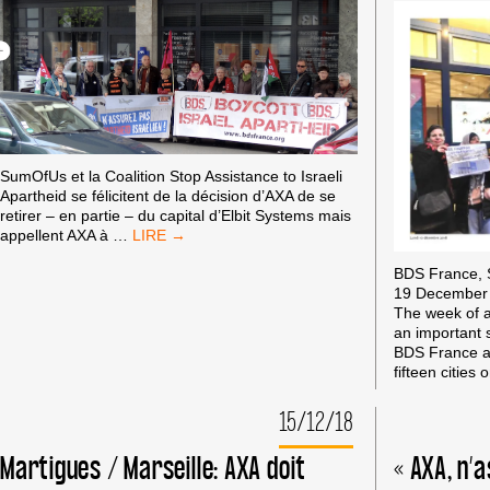
ENTREPRISES
QUI
ARMENT
ET
FINANCENT
L’APARTHEID
ISRAÉLIEN
SumOfUs et la Coalition Stop Assistance to Israeli
Apartheid se félicitent de la décision d’AXA de se
retirer – en partie – du capital d’Elbit Systems mais
AXA
appellent AXA à
…
IM
BDS France,
SE
19 December
DÉSINVESTIT
The week of 
D’ELBIT
an important 
SYSTEMS
BDS France ac
–
fifteen cities
IMPLIQUÉ
DANS
DES
15/12/18
CRIMES
DE
Martigues / Marseille: AXA doit
« AXA, n’
GUERRE