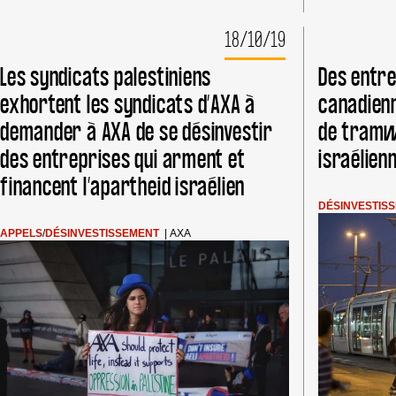
18/10/19
Les syndicats palestiniens
Des entre
exhortent les syndicats d’AXA à
canadienn
demander à AXA de se désinvestir
de tramw
des entreprises qui arment et
israélien
financent l’apartheid israélien
DÉSINVESTIS
APPELS
/
DÉSINVESTISSEMENT
|
AXA