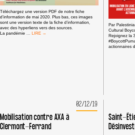
Téléchargez une version PDF de notre fiche
d’information de mai 2020. Plus bas, ces images
sont une version texte de la fiche d’information,
Par Palestini
avec des hyperliens vers des sources.
Cultural Boyco
#HEALTHCARENOTWARFARE
La pandémie
…
Rejoignez la 3
(DES
#BoycottPuma 
SOINS
actionnaires
AU
LIEU
DES
ARMES)
02/12/19
Mobilisation contre AXA à
Saint-Ét
Clermont-Ferrand
Désinvest