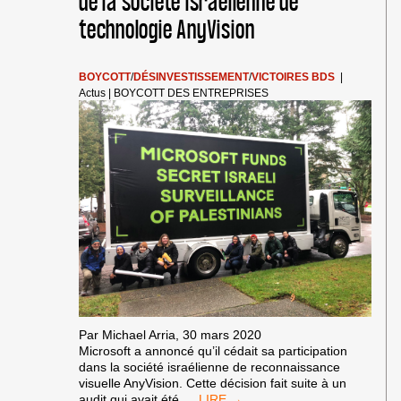
de la société israélienne de
POUR
technologie AnyVision
LA
JUSTICE,
L’ÉGALITÉ
ET
BOYCOTT
/
DÉSINVESTISSEMENT
/
VICTOIRES BDS
|
LA
Actus
|
BOYCOTT DES ENTREPRISES
LIBERTÉ
DES
PALESTINIENS
Par Michael Arria, 30 mars 2020
Microsoft a annoncé qu’il cédait sa participation
dans la société israélienne de reconnaissance
visuelle AnyVision. Cette décision fait suite à un
UNE
audit qui avait été
…