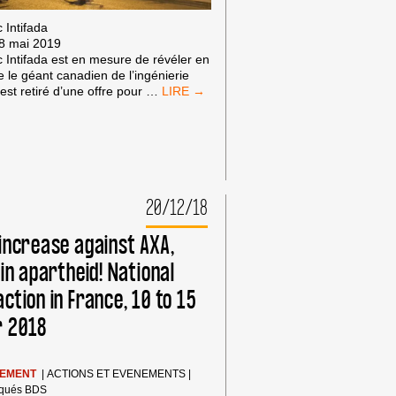
 Intifada
 8 mai 2019
c Intifada est en mesure de révéler en
e le géant canadien de l’ingénierie
DES
est retiré d’une offre pour
…
ENTREPRISES
AUSTRALIENNES
ET
CANADIENNES
SE
DÉSISTENT
DU
20/12/18
PROJET
DE
increase against AXA,
TRAMWAY
 in apartheid! National
DANS
LES
ction in France, 10 to 15
COLONIES
ISRAÉLIENNES
 2018
SEMENT
|
ACTIONS ET EVENEMENTS
|
qués BDS