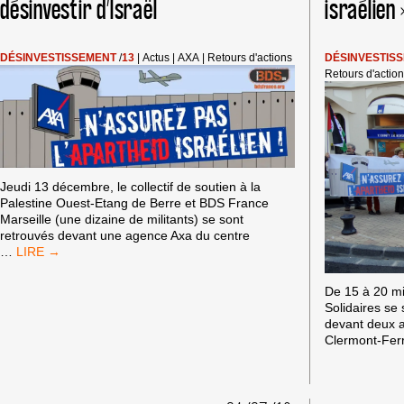
ISRAÉLIENS
désinvestir d’Israël
israélien
DÉSINVESTISSEMENT
/
13
|
Actus
|
AXA
|
Retours d'actions
DÉSINVESTIS
Retours d'actio
Jeudi 13 décembre, le collectif de soutien à la
Palestine Ouest-Etang de Berre et BDS France
Marseille (une dizaine de militants) se sont
retrouvés devant une agence Axa du centre
MARTIGUES
…
/
MARSEILLE:
De 15 à 20 mi
AXA
Solidaires se
DOIT
devant deux a
DÉSINVESTIR
Clermont-Fer
D’ISRAËL