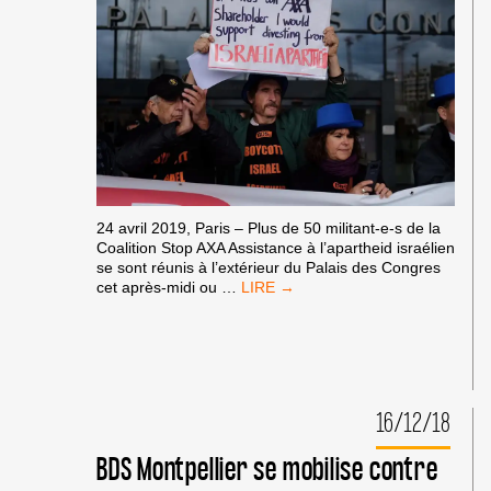
24 avril 2019, Paris – Plus de 50 militant-e-s de la
Coalition Stop AXA Assistance à l’apartheid israélien
se sont réunis à l’extérieur du Palais des Congres
RASSEMBLEMENT
cet après-midi ou
…
CET
APRÈS
MIDI
LORS
DE
L’ASSEMBLÉE
16/12/18
GÉNÉRALE
D’AXA
BDS Montpellier se mobilise contre
AU
PALAIS