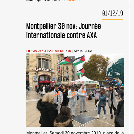
VICTOIRE
ÉNORME
01/12/19
ET
OPPORTUNE
Montpellier 30 nov: Journée
DU
BDS
internationale contre AXA
:
MICROSOFT
SE
DÉSINVESTISSEMENT
/
34
|
Actus
|
AXA
DÉBARRASSE
DE
LA
SOCIÉTÉ
ISRAÉLIENNE
DE
TECHNOLOGIE
ANYVISION
Montpellier, Samedi 30 novembre 2019, place de la