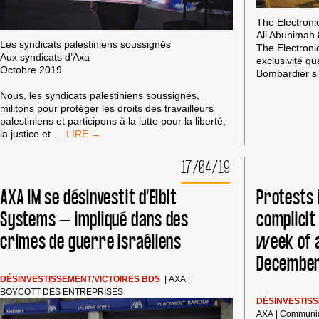
The Electronic
Ali Abunimah
Les syndicats palestiniens soussignés
The Electroni
Aux syndicats d’Axa
exclusivité qu
Octobre 2019
Bombardier s’
Nous, les syndicats palestiniens soussignés,
ALE
militons pour protéger les droits des travailleurs
palestiniens et participons à la lutte pour la liberté,
LES
la justice et
…
SYNDICATS
PALESTINIENS
17/04/19
EXHORTENT
LES
AXA IM se désinvestit d’Elbit
Protests 
SYNDICATS
D’AXA
Systems – impliqué dans des
complicit
À
crimes de guerre israéliens
week of a
DEMANDER
À
December
AXA
DE
DÉSINVESTISSEMENT
/
VICTOIRES BDS
|
AXA
|
SE
BOYCOTT DES ENTREPRISES
DÉSINVESTIR
DÉSINVESTIS
DES
AXA
|
Communi