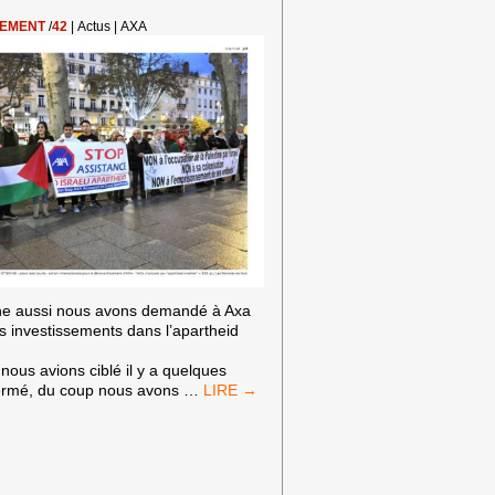
DE
SEMENT
/
42
|
Actus
|
AXA
PUMA
nne aussi nous avons demandé à Axa
s investissements dans l’apartheid
nous avions ciblé il y a quelques
SAINT-
ermé, du coup nous avons
…
ÉTIENNE:
#AXA
DÉSINVESTISSEZ
!