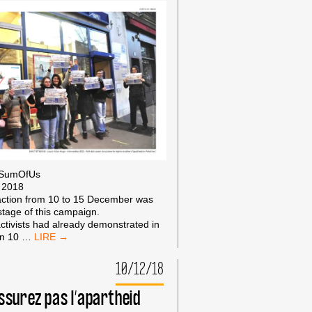
 SumOfUs
 2018
action from 10 to 15 December was
stage of this campaign.
tivists had already demonstrated in
PROTESTS
 on 10
…
INCREASE
AGAINST
10/12/18
AXA,
COMPLICIT
assurez pas l’apartheid
IN
APARTHEID!