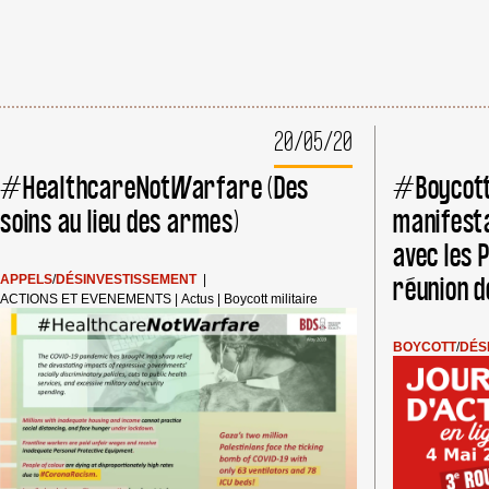
20/05/20
#HealthcareNotWarfare (Des
#Boycott
soins au lieu des armes)
manifesta
avec les 
réunion d
APPELS
/
DÉSINVESTISSEMENT
|
ACTIONS ET EVENEMENTS
|
Actus
|
Boycott militaire
BOYCOTT
/
DÉS