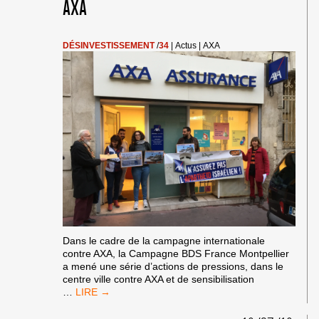
AXA
DES
CONGRÈS
À
PARIS
DÉSINVESTISSEMENT
/
34
|
Actus
|
AXA
Dans le cadre de la campagne internationale
contre AXA, la Campagne BDS France Montpellier
a mené une série d’actions de pressions, dans le
centre ville contre AXA et de sensibilisation
BDS
…
MONTPELLIER
SE