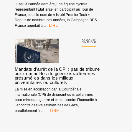
Jusqu’à l’année dernière, une équipe cycliste
représentant l’État israélien participait au Tour de
France, sous le nom de « Israël Premier Tech ».
Depuis de nombreuses années, la Campagne BDS
TOUR
…
France appelait à
DE
FRANCE
:
28/06/26
PAS
D’ÉQUIPE
ISRAÉLIENNE
!
Mandats d’arrêt de la CPI : pas de tribune
aux criminel·les de guerre israélien·nes
présumé·es dans les milieux
universitaires ou culturels
La mise en accusation par la Cour pénale
internationale (CPI) de dirigeant·es israélien·nes
pour crimes de guerre et crimes contre l’humanité à
l’encontre des Palestinien·nes de Gaza,
MANDATS
…
parallèlement à la
D’ARRÊT
DE
LA
CPI