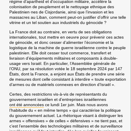
régime d’apartheid et d’occupation militaire, accélère la
colonisation de peuplement et le nettoyage ethnique des
Palestinien·nes de Cisjordanie, ainsi que l’invasion et les
massacres au Liban, comment peut-on justifier d’offrir une telle
vitrine et un tel soutien aux industriels du génocide ?
La France doit au contraire, en vertu de ses obligations
internationales, tout mettre en oeuvre pour prévenir ces actes
de génocide, et donc cesser d’alimenter l’économie et la
logistique de la machine de guerre israélienne contre le peuple
palestinien. Elle doit cesser tout commerce, transfert et
livraison d’équipements militaires et composants à double-
usage vers Israël. En particulier, l’Assemblée générale de
l’ONU, par sa résolution votée le 18 septembre 2024 par 147
États, dont la France, a enjoint aux États de prendre une série
de mesures dont celle consistant à interdire « toute exportation
d’armes ou de matériels connexes en direction d’Israël ».
Certes, des restrictions vis-à-vis de représentants du
gouvernement israélien et d’entreprises israéliennes
ont été annoncées
ce lundi 1er juin. Mais nous avons
l’habitude du « en même temps » qui caractérise la politique
du gouvernement actuel. La rhétorique visant à distinguer les
armes « offensives » de celles « défensives » ne tient pas, et
c’est l’ensemble des technologies militaires et de surveillance