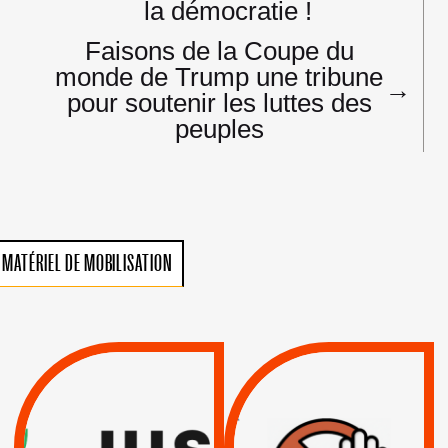
la démocratie !
Faisons de la Coupe du
monde de Trump une tribune
→
pour soutenir les luttes des
peuples
MATÉRIEL DE MOBILISATION
VIOLATIONS DES
TREIZIÈME APPEL.
DROITS DE L’HOMME
RESPECT DU DROIT
PAR ISRAËL :
INTERNATIONAL ?
EXIGEONS LA