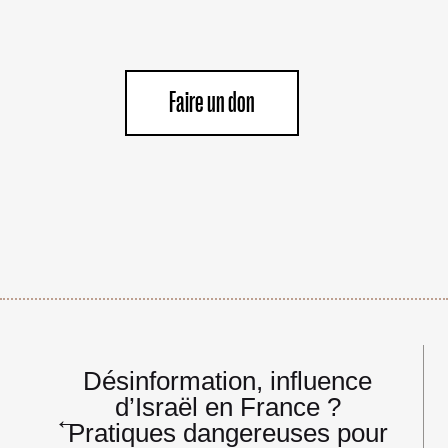
Faire un don
Navigation
Désinformation, influence
de
d’Israël en France ?
l’article
←
Pratiques dangereuses pour