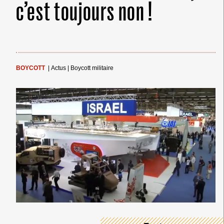
c’est toujours non !
BOYCOTT
|
Actus
|
Boycott militaire
← Merci ! →