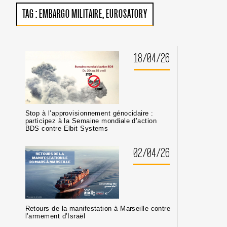
:
TAG :
EMBARGO MILITAIRE
EUROSATORY
PAS
DE
TRIBUNE
AUX
CRIMINEL·LES
18/04/26
DE
GUERRE
ISRAÉLIEN·NES
PRÉSUMÉ·ES
DANS
LES
Stop à l’approvisionnement génocidaire :
MILIEUX
participez à la Semaine mondiale d’action
UNIVERSITAIRES
BDS contre Elbit Systems
OU
CULTURELS
02/04/26
Retours de la manifestation à Marseille contre
l’armement d’Israël