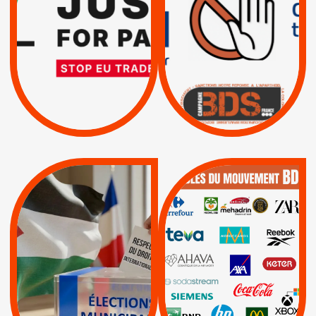
TRUMP, MACRON :
SUSPENSION
MÊME COMBAT
TOTALE DE
L’ACCORD
|
|
Actus
D’ASSOCIATION UE-
BOYCOTT DES
ENTREPRISES
ISRAËL
|
|
Boycott militaire
/
APPELS
SANCTIONS
Lettres d'interpellation
|
|
Actus
Pétitions
QUE BOYCOTTER ?
MUNICIPALES 2026 :
/
JE VOTE POUR LE
BOYCOTT
DÉSINVESTISSEME
RESPECT DU DROIT
|
|
|
Actus
Ahava
INTERNATIONAL EN
|
|
|
AXA
BNP
CAF
PALESTINE
|
|
Carrefour
HP
|
Keter
|
|
APPELS
Actus
|
Livres et brochures
Espaces Sans
Apartheid
|
|
Mehadrin
PUMA