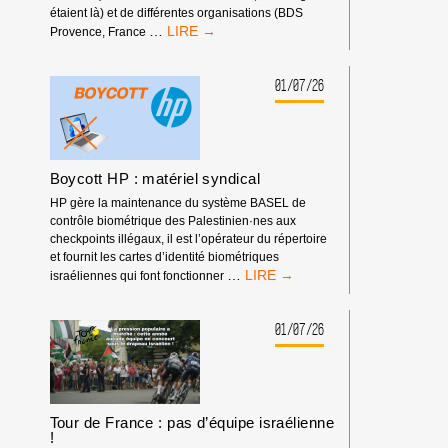
étaient là) et de différentes organisations (BDS
RASSEMBLEMENT
…
Provence, France
DEVANT
LES
RENCONTRES
01/07/26
ÉCONOMIQUES
D’AIX-
EN-
PROVENCE
Boycott HP : matériel syndical
HP gère la maintenance du système BASEL de
contrôle biométrique des Palestinien·nes aux
checkpoints illégaux, il est l’opérateur du répertoire
et fournit les cartes d’identité biométriques
BOYCOTT
…
israéliennes qui font fonctionner
HP
:
MATÉRIEL
01/07/26
SYNDICAL
Tour de France : pas d’équipe israélienne
!