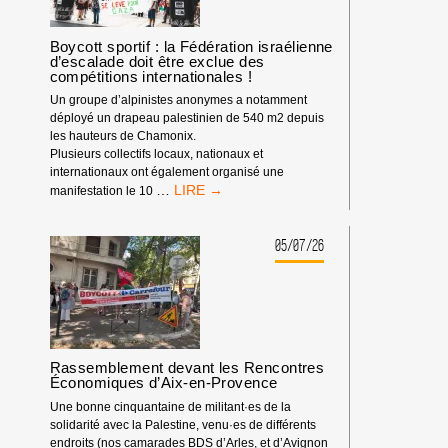
DEPUIS
LE
DÉBUT
Boycott sportif : la Fédération israélienne
d’escalade doit être exclue des
DE
compétitions internationales !
L’ANNÉE
2026
Un groupe d’alpinistes anonymes a notamment
déployé un drapeau palestinien de 540 m2 depuis
les hauteurs de Chamonix.
Plusieurs collectifs locaux, nationaux et
internationaux ont également organisé une
BOYCOTT
…
manifestation le 10
SPORTIF
:
LA
05/07/26
FÉDÉRATION
ISRAÉLIENNE
D’ESCALADE
DOIT
ÊTRE
EXCLUE
Rassemblement devant les Rencontres
DES
Économiques d’Aix-en-Provence
COMPÉTITIONS
INTERNATIONALES
Une bonne cinquantaine de militant·es de la
!
solidarité avec la Palestine, venu·es de différents
endroits (nos camarades BDS d’Arles, et d’Avignon