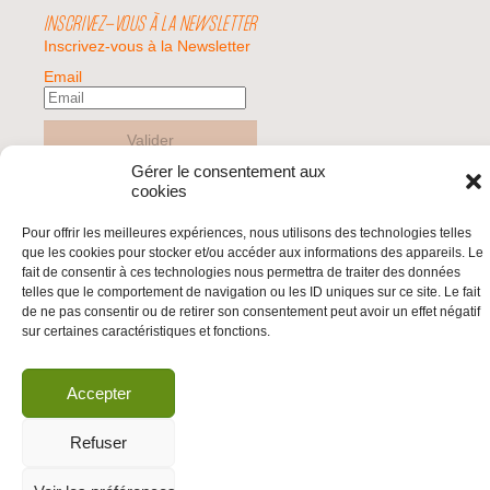
INSCRIVEZ-VOUS À LA NEWSLETTER
Inscrivez-vous à la Newsletter
Email
Valider
Gérer le consentement aux
cookies
© 2026 | BDS France | Boycott Désinvestissement Sanctions, la réponse
Pour offrir les meilleures expériences, nous utilisons des technologies telles
citoyenne et non-violente à l'impunité d'Israël |
que les cookies pour stocker et/ou accéder aux informations des appareils. Le
fait de consentir à ces technologies nous permettra de traiter des données
telles que le comportement de navigation ou les ID uniques sur ce site. Le fait
de ne pas consentir ou de retirer son consentement peut avoir un effet négatif
sur certaines caractéristiques et fonctions.
Accepter
Refuser