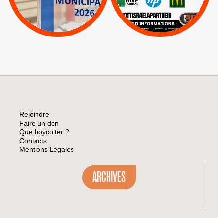
|
Lettres d'interpellation
|
Sodastream
|
Pétitions
Visuels, tracts,
affiches,...
Rejoindre
Faire un don
Que boycotter ?
Contacts
Mentions Légales
ARCHIVES