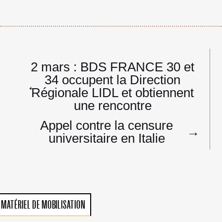
Navigation
2 mars : BDS FRANCE 30 et
de
34 occupent la Direction
l’article
←
Régionale LIDL et obtiennent
une rencontre
Appel contre la censure
→
universitaire en Italie
MATÉRIEL DE MOBILISATION