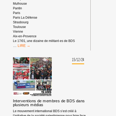
Mulhouse
Pantin
Paris
Paris La Défense
Strasbourg
Toulouse
Vienne
Aix-en-Provence
Le 17/01, une dizaine de militant·es de BDS
[EN
…
IMAGES]
LES
ACTIONS
15/12/24
BANQUE
COMPLICE
EN
2025
Interventions de membres de BDS dans
plusieurs médias
Le mouvement international BDS s’est créé à
l’initiative de la société palestinienne pour faire face