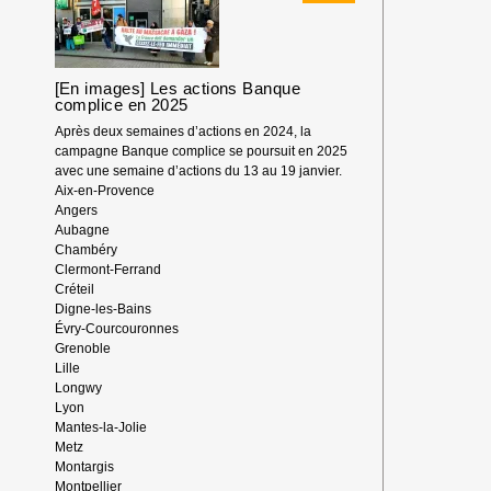
:
AFPS,
BDS
FRANCE,
EKŌ
[En images] Les actions Banque
ET
complice en 2025
INTAL
Après deux semaines d’actions en 2024, la
GLOBALIZE
campagne Banque complice se poursuit en 2025
SOLIDARITY
avec une semaine d’actions du 13 au 19 janvier.
Aix-en-Provence
Angers
Aubagne
Chambéry
Clermont-Ferrand
Créteil
Digne-les-Bains
Évry-Courcouronnes
Grenoble
Lille
Longwy
Lyon
Mantes-la-Jolie
Metz
Montargis
Montpellier