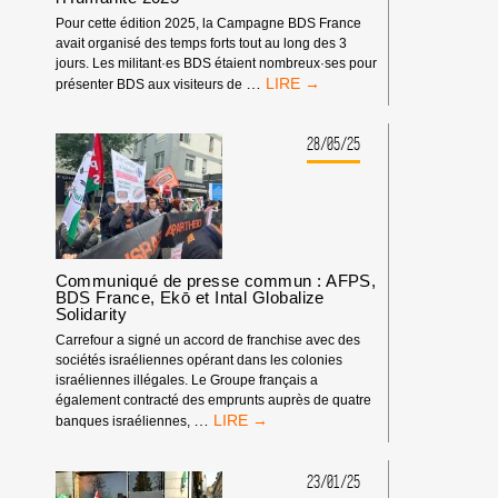
Pour cette édition 2025, la Campagne BDS France
avait organisé des temps forts tout au long des 3
jours. Les militant·es BDS étaient nombreux·ses pour
LA
…
présenter BDS aux visiteurs de
CAMPAGNE
BDS
FRANCE
28/05/25
À
LA
FÊTE
DE
L’HUMANITÉ
2025
Communiqué de presse commun : AFPS,
BDS France, Ekō et Intal Globalize
Solidarity
Carrefour a signé un accord de franchise avec des
sociétés israéliennes opérant dans les colonies
israéliennes illégales. Le Groupe français a
également contracté des emprunts auprès de quatre
COMMUNIQUÉ
…
banques israéliennes,
DE
PRESSE
COMMUN
23/01/25