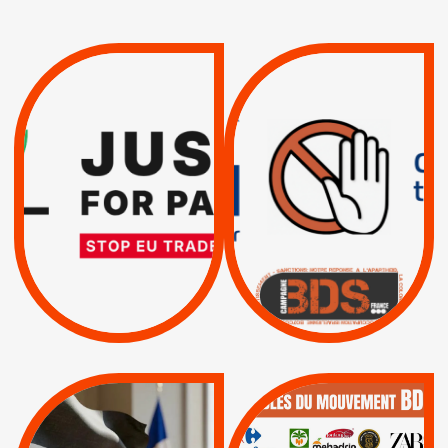
VIOLATIONS DES
TREIZIÈME APPEL.
DROITS DE L’HOMME
RESPECT DU DROIT
PAR ISRAËL :
INTERNATIONAL ?
EXIGEONS LA
TRUMP, MACRON :
SUSPENSION
MÊME COMBAT
TOTALE DE
L’ACCORD
|
|
Actus
D’ASSOCIATION UE-
BOYCOTT DES
ENTREPRISES
ISRAËL
|
|
Boycott militaire
/
APPELS
SANCTIONS
Lettres d'interpellation
|
|
Actus
Pétitions
QUE BOYCOTTER ?
MUNICIPALES 2026 :
/
JE VOTE POUR LE
BOYCOTT
DÉSINVESTISSEME