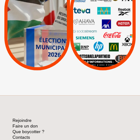
RESPECT DU DROIT
|
|
|
Actus
Ahava
INTERNATIONAL EN
|
|
|
AXA
BNP
CAF
PALESTINE
|
|
Carrefour
HP
|
Keter
|
|
APPELS
Actus
|
Livres et brochures
Espaces Sans
Apartheid
|
|
Mehadrin
PUMA
|
Lettres d'interpellation
|
Sodastream
|
Pétitions
Visuels, tracts,
affiches,...
Rejoindre
Faire un don
Que boycotter ?
Contacts