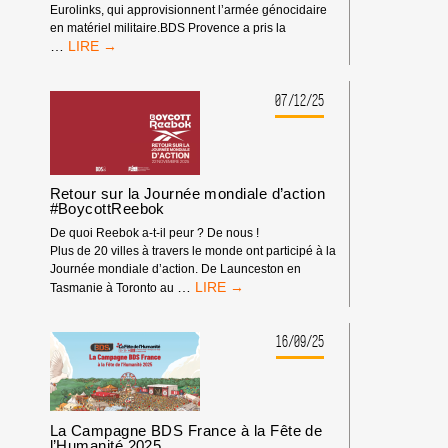
Eurolinks, qui approvisionnent l’armée génocidaire
en matériel militaire.BDS Provence a pris la
RETOURS
…
DE
LA
MANIFESTATION
07/12/25
À
MARSEILLE
CONTRE
L’ARMEMENT
D’ISRAËL
Retour sur la Journée mondiale d’action
#BoycottReebok
De quoi Reebok a-t-il peur ? De nous !
Plus de 20 villes à travers le monde ont participé à la
Journée mondiale d’action. De Launceston en
RETOUR
…
Tasmanie à Toronto au
SUR
LA
JOURNÉE
16/09/25
MONDIALE
D’ACTION
#BOYCOTTREEBOK
La Campagne BDS France à la Fête de
l’Humanité 2025