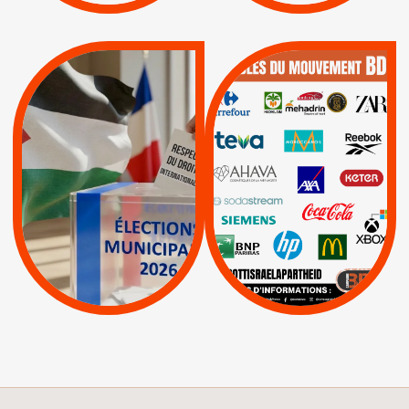
QUE BOYCOTTER ?
MUNICIPALES 2026 :
/
JE VOTE POUR LE
BOYCOTT
DÉSINVESTISSEME
RESPECT DU DROIT
|
|
|
Actus
Ahava
INTERNATIONAL EN
|
|
|
AXA
BNP
CAF
PALESTINE
|
|
Carrefour
HP
|
Keter
|
|
APPELS
Actus
|
Livres et brochures
Espaces Sans
Apartheid
|
|
Mehadrin
PUMA
|
Lettres d'interpellation
|
Sodastream
|
Pétitions
Visuels, tracts,
affiches,...