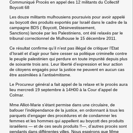
Communiqué Procès en appel des 12 militants du Collectif
Boycott 68
Les douze militants mulhousiens poursuivis pour avoir appelé
au boycott des produits exportés par Israël dans le cadre de la
campagne BDS ( Boycott, Désinvestissement,
Sanctions) lancée par les Palestiniens, ont été relaxés par le
tribunal correctionnel de Mulhouse le 15 décembre 2011.
Ce résultat confirme qu’il n’est pas illégal de critiquer l’Etat
d’Israël et d’agir pour faire cesser sa politique criminelle contre
le peuple palestinien qui perdure en toute impunité depuis plus
de soixante trois ans. Leur liberté d’expression et leur action
de citoyens engagés pour la justice ne peuvent en aucun cas
être assimilées à l’antisémitisme.
Le Procureur général a fait appel de la relaxe et le procès aura
lieu mercredi 19 septembre à 14H00 à la Cour d’appel de
Colmar.
Mme Alliot-Marie s’étant permise dans une circulaire, de
bafouer l’indépendance de la justice, en ordonnant à tous les
parquets d’engager des procédures et de condamner les
femmes et les hommes qui appellent au boycott des produits
israéliens — et de ces seuls produits !!—, d’autres procès sont
pendants dans différentes villes. Nous espérons que Mme