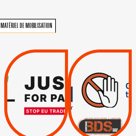
MATÉRIEL DE MOBILISATION
VIOLATIONS DES
TREIZIÈME APPEL.
DROITS DE L’HOMME
RESPECT DU DROIT
PAR ISRAËL :
INTERNATIONAL ?
EXIGEONS LA
TRUMP, MACRON :
SUSPENSION
MÊME COMBAT
TOTALE DE
L’ACCORD
|
|
Actus
D’ASSOCIATION UE-
BOYCOTT DES
ENTREPRISES
ISRAËL
|
|
Boycott militaire
/
APPELS
SANCTIONS
Lettres d'interpellation
|
|
Actus
Pétitions