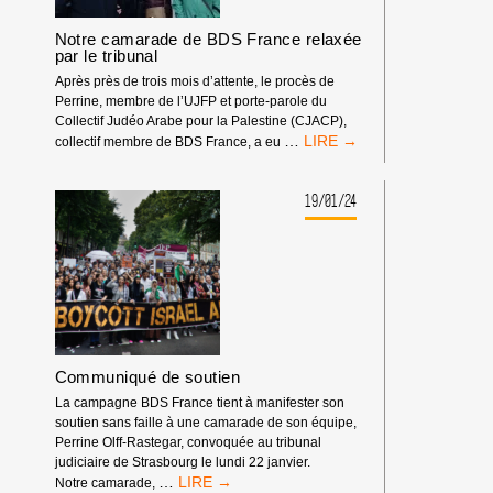
Notre camarade de BDS France relaxée
par le tribunal
Après près de trois mois d’attente, le procès de
Perrine, membre de l’UJFP et porte-parole du
Collectif Judéo Arabe pour la Palestine (CJACP),
NOTRE
…
collectif membre de BDS France, a eu
CAMARADE
DE
BDS
19/01/24
FRANCE
RELAXÉE
PAR
LE
TRIBUNAL
Communiqué de soutien
La campagne BDS France tient à manifester son
soutien sans faille à une camarade de son équipe,
Perrine Olff-Rastegar, convoquée au tribunal
judiciaire de Strasbourg le lundi 22 janvier.
COMMUNIQUÉ
…
Notre camarade,