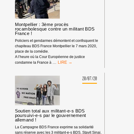
Montpellier : 3ème procès
rocambolesque contre un militant BDS
France !
Policiers et gendarmes démontent et confisquent le
chapiteau BDS France Montpellier le 7 mars 2020,
place de la comédie.
A l’heure où la Cour Européenne de justice
MONTPELLIER
…
condamne la France à
:
3ÈME
PROCÈS
20/07/20
ROCAMBOLESQUE
CONTRE
UN
MILITANT
BDS
FRANCE !
Soutien total aux militant-e-s BDS
poursuivi-e-s par le gouvernement
allemand !
La Campagne BDS France exprime sa solidarité
sans réserve avec les 3 militant-e-s BDS, Stavit Sinai,