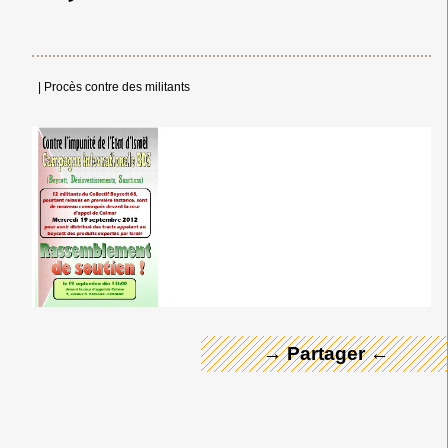
|
Procès contre des militants
← Merci ! →
→ Partager ←