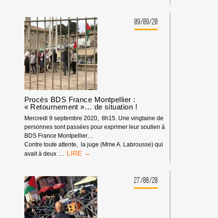
DE
SOUTIEN
09/09/20
Procès BDS France Montpellier :
« Retournement »… de situation !
Mercredi 9 septembre 2020, 8h15. Une vingtaine de
personnes sont passées pour exprimer leur soutien à
BDS France Montpellier…
Contre toute attente, la juge (Mme A. Labrousse) qui
PROCÈS
…
avait à deux
BDS
FRANCE
MONTPELLIER
27/08/20
:
« RETOURNEMENT »…
DE
SITUATION !