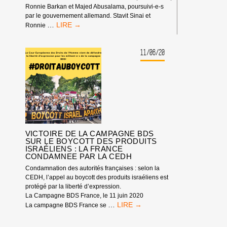
Ronnie Barkan et Majed Abusalama, poursuivi-e-s
par le gouvernement allemand. Stavit Sinai et
SOUTIEN
…
Ronnie
TOTAL
AUX
MILITANT-
11/06/20
E-
S
BDS
POURSUIVI-
E-
S
PAR
LE
VICTOIRE DE LA CAMPAGNE BDS
GOUVERNEMENT
SUR LE BOYCOTT DES PRODUITS
ALLEMAND
ISRAÉLIENS : LA FRANCE
!
CONDAMNEE PAR LA CEDH
Condamnation des autorités françaises : selon la
CEDH, l’appel au boycott des produits israéliens est
protégé par la liberté d’expression.
La Campagne BDS France, le 11 juin 2020
VICTOIRE
…
La campagne BDS France se
DE
LA