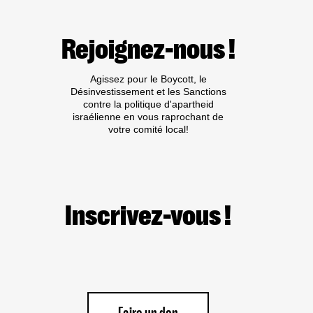
CAMPAGNE
BDS
SUR
Rejoignez-nous !
LE
BOYCOTT
DES
Agissez pour le Boycott, le
PRODUITS
Désinvestissement et les Sanctions
ISRAÉLIENS :
contre la politique d'apartheid
LA
israélienne en vous raprochant de
FRANCE
votre comité local!
CONDAMNEE
PAR
LA
CEDH
Inscrivez-vous !