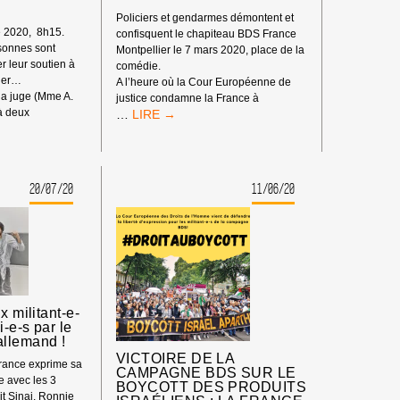
Policiers et gendarmes démontent et
e 2020, 8h15.
confisquent le chapiteau BDS France
sonnes sont
Montpellier le 7 mars 2020, place de la
r leur soutien à
comédie.
ier…
A l’heure où la Cour Européenne de
 la juge (Mme A.
justice condamne la France à
MONTPELLIER
à deux
…
:
3ÈME
PROCÈS
ROCAMBOLESQUE
20/07/20
11/06/20
CONTRE
ENT »…
UN
MILITANT
BDS
FRANCE !
x militant-e-
-e-s par le
llemand !
VICTOIRE DE LA
ance exprime sa
CAMPAGNE BDS SUR LE
e avec les 3
BOYCOTT DES PRODUITS
it Sinai, Ronnie