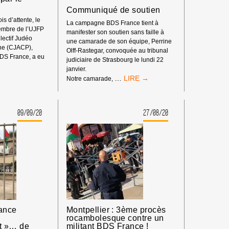
Communiqué de soutien
is d’attente, le
La campagne BDS France tient à
embre de l’UJFP
manifester son soutien sans faille à
lectif Judéo
une camarade de son équipe, Perrine
ine (CJACP),
Olff-Rastegar, convoquée au tribunal
BDS France, a eu
judiciaire de Strasbourg le lundi 22
janvier.
COMMUNIQUÉ
…
Notre camarade,
DE
SOUTIEN
09/09/20
27/08/20
ance
Montpellier : 3ème procès
rocambolesque contre un
t »… de
militant BDS France !