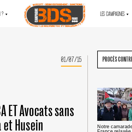
 ?
LES CAMPAGNES
01/07/15
PROCÈS CONTRE
A ET Avocats sans
a et Husein
Notre camarad
France relaxée 