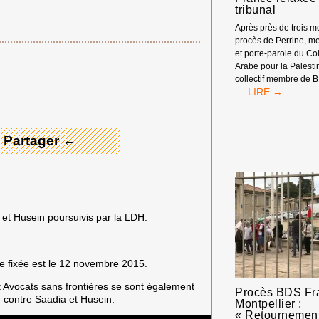
tribunal
Après près de trois mo
procès de Perrine, m
et porte-parole du Col
 Merci ! →
Arabe pour la Palest
collectif membre de 
NOTRE
…
CAMARADE
DE
BDS
 Partager ←
FRANCE
RELAXÉE
PAR
LE
TRIBUNAL
 et Husein poursuivis par la LDH.
e fixée est
le 12 novembre 2015.
Avocats sans frontières se sont également
Procès BDS Fr
DH contre Saadia et Husein.
Montpellier :
« Retournemen