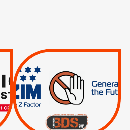
TREIZIÈME APPEL.
RESPECT DU DROIT
INTERNATIONAL ?
TRUMP, MACRON :
MÊME COMBAT
|
|
Actus
BOYCOTT DES
ENTREPRISES
|
|
Boycott militaire
Lettres d'interpellation