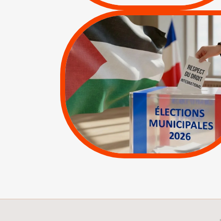
MUNICIPALES 2026 :
JE VOTE POUR LE
RESPECT DU DROIT
INTERNATIONAL EN
PALESTINE
|
|
APPELS
Actus
Espaces Sans
Apartheid
|
Lettres d'interpellation
|
Pétitions