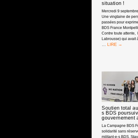
situation !
Mercredi 9 septembr
Une vingtaine de per
passées pour exprime
BDS France Montpell
Contre toute attente,
Labrousse) qui avait 
PROCÈS
…
BDS
FRANCE
MONTPELLIER
:
« RETOURNEM
DE
SITUATION !
Soutien total au
s BDS poursuivi
gouvernement a
La Campagne BDS Fr
solidarité sans réserv
militant-e-s BDS, Stav