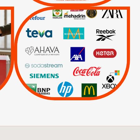
QUE BOYCOTTER ?
/
BOYCOTT
DÉSINVESTISSEMENT
|
|
|
Actus
Ahava
|
|
|
AXA
BNP
CAF
|
|
Carrefour
HP
|
Keter
|
Livres et brochures
|
|
Mehadrin
PUMA
|
Sodastream
Visuels, tracts,
affiches,...