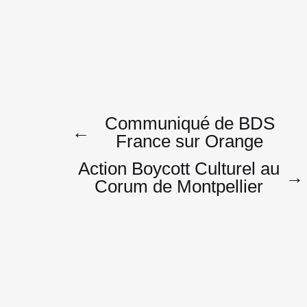
Navigatio
Communiqué de BDS
←
France sur Orange
Action Boycott Culturel au
de
→
Corum de Montpellier
l’article