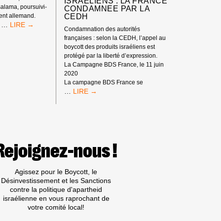
ISRAÉLIENS : LA FRANCE
alama, poursuivi-
CONDAMNEE PAR LA
CEDH
ent allemand.
SOUTIEN
…
e
Condamnation des autorités
TOTAL
françaises : selon la CEDH, l’appel au
AUX
boycott des produits israéliens est
MILITANT-
protégé par la liberté d’expression.
E-
La Campagne BDS France, le 11 juin
S
2020
BDS
La campagne BDS France se
POURSUIVI-
VICTOIRE
…
E-
DE
S
LA
PAR
CAMPAGNE
LE
BDS
GOUVERNEMENT
SUR
ALLEMAND
LE
Rejoignez-nous !
!
BOYCOTT
DES
PRODUITS
Agissez pour le Boycott, le
ISRAÉLIENS :
Désinvestissement et les Sanctions
LA
contre la politique d'apartheid
FRANCE
israélienne en vous raprochant de
CONDAMNEE
votre comité local!
PAR