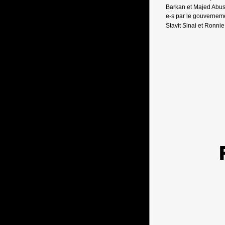
Barkan et Majed Abus
e-s par le gouvernem
Stavit Sinai et Ronni