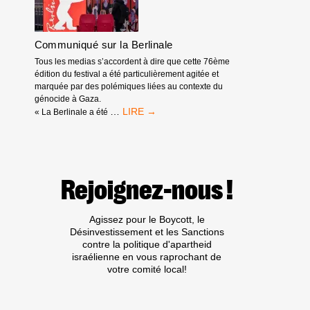
PROFIT
DE
L’APARTHEID,
Communiqué sur la Berlinale
DU
GÉNOCIDE
Tous les medias s’accordent à dire que cette 76ème
ET
édition du festival a été particulièrement agitée et
DES
marquée par des polémiques liées au contexte du
EXPULSIONS
génocide à Gaza.
RACISTES
COMMUNIQUÉ
…
« La Berlinale a été
SUR
LA
BERLINALE
Rejoignez-nous !
Agissez pour le Boycott, le
Désinvestissement et les Sanctions
contre la politique d'apartheid
israélienne en vous raprochant de
votre comité local!