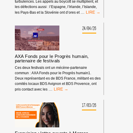
turbulences. Les appels au boycott se multiplient, et
CONCOURS
les défections aussi : l’Espagne, l’Irlande, l’Islande,
EUROVISION
LE
…
les Pays-Bas et la Slovénie ont d’ores et
DE
70ÈME
LA
CONCOURS
CHANSON
EUROVISION
24/04/26
2026
DE
!
LA
CHANSON
:
UN
AXA Fonds pour le Progrès humain,
BOYCOTT
partenaire de festivals
SANS
Ces deux festivals ont un mécène-partenaire
PRÉCÉDENT
commun : AXA Fonds pour le Progrès humain1.
Deux représentant·es de BDS France, militant·es des
comités locaux BDS Avignon et BDS Provence, ont
AXA
…
pris contact avec les
FONDS
POUR
LE
17/03/26
PROGRÈS
HUMAIN,
PARTENAIRE
DE
FESTIVALS