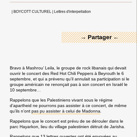
← Merci ! →
|
BOYCOTT CULTUREL
|
Lettres d'interpellation
→ Partager ←
Bravo à
Mashrou’ Leila
, le groupe de rock libanais qui devait
ouvrir le concert des
Red Hot Chili Peppers
à Beyrouth le 6
septembre, et qui a prévenu qu’il annulait sa participation si le
groupe américain ne renonçait pas à son concert en Israël le
10 septembre…
Rappelons que les Palestiniens vivant sous le régime
d’apartheid ne pourrons pas assister à ce concert, de même
qu’ils n’ont
pas pu assister à celui de Madonna
.
Rappelons que le concert est prévu de se dérouler dans le
parc Hayarkon, lieu du village palestinien détruit de
Jarisha
.
Rappelons que
13 lettres ouvertes
ont été envoyées au