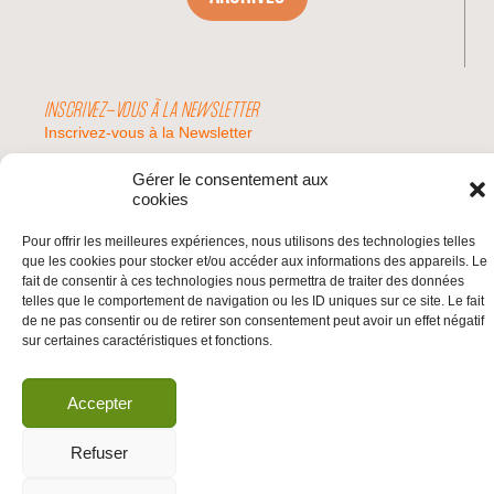
INSCRIVEZ-VOUS À LA NEWSLETTER
Inscrivez-vous à la Newsletter
Email
Gérer le consentement aux
cookies
Valider
Pour offrir les meilleures expériences, nous utilisons des technologies telles
que les cookies pour stocker et/ou accéder aux informations des appareils. Le
fait de consentir à ces technologies nous permettra de traiter des données
telles que le comportement de navigation ou les ID uniques sur ce site. Le fait
© 2026 | BDS France | Boycott Désinvestissement Sanctions, la réponse
de ne pas consentir ou de retirer son consentement peut avoir un effet négatif
citoyenne et non-violente à l'impunité d'Israël |
sur certaines caractéristiques et fonctions.
Accepter
Refuser