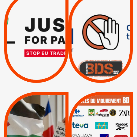
TREIZIÈME APPEL.
DROITS DE L’HOMME
RESPECT DU DROIT
PAR ISRAËL :
INTERNATIONAL ?
EXIGEONS LA
TRUMP, MACRON :
SUSPENSION
MÊME COMBAT
TOTALE DE
L’ACCORD
|
|
Actus
D’ASSOCIATION UE-
BOYCOTT DES
ENTREPRISES
ISRAËL
|
|
Boycott militaire
/
APPELS
SANCTIONS
Lettres d'interpellation
|
|
Actus
Pétitions
QUE BOYCOTTER ?
MUNICIPALES 2026 :
/
JE VOTE POUR LE
BOYCOTT
DÉSINVESTISSEME
RESPECT DU DROIT
|
|
|
Actus
Ahava
INTERNATIONAL EN
|
|
|
AXA
BNP
CAF
PALESTINE
|
|
Carrefour
HP