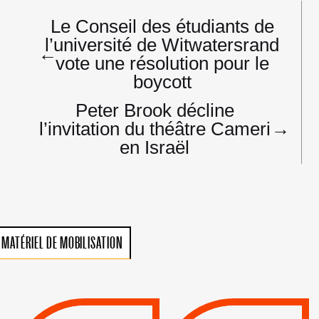
Navigation
Le Conseil des étudiants de
de
l’université de Witwatersrand
l’article
←
vote une résolution pour le
boycott
Peter Brook décline
l’invitation du théâtre Cameri
→
en Israël
MATÉRIEL DE MOBILISATION
VIOLATIONS DES