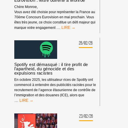
Eurovision : lettre ouverte à Monroe
Chère Monroe,
Vous avez été choisie pour représenter la France au
70ème Concours Eurovision en mai prochain. Vous
êtes très jeune, ce choix constitue un défi majeur qui
EUROVISION
…
marque votre engagement
:
LETTRE
OUVERTE
26/02/26
À
MONROE
Spotify est démasqué : il tire profit de
l’apartheid, du génocide et des
expulsions racistes
En octobre 2025, les utilisateur·rices de Spotify ont
commencé à entendre des publicités racistes pour le
recrutement de l’agence étasunienne de contrôle de
l’immigration et des douanes (ICE), alors que
SPOTIFY
…
EST
DÉMASQUÉ
:
23/02/26
IL
TIRE