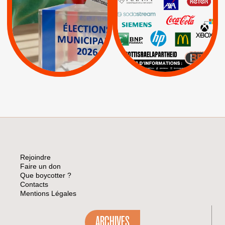
|
Keter
|
|
APPELS
Actus
|
Livres et brochures
Espaces Sans
Apartheid
|
|
Mehadrin
PUMA
|
Lettres d'interpellation
|
Sodastream
|
Pétitions
Visuels, tracts,
affiches,...
Rejoindre
Faire un don
Que boycotter ?
Contacts
Mentions Légales
ARCHIVES