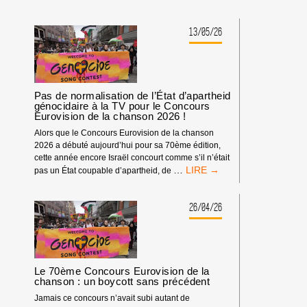
13/05/26
Pas de normalisation de l’État d’apartheid
génocidaire à la TV pour le Concours
Eurovision de la chanson 2026 !
Alors que le Concours Eurovision de la chanson
2026 a débuté aujourd’hui pour sa 70ème édition,
cette année encore Israël concourt comme s’il n’était
PAS
…
pas un État coupable d’apartheid, de
DE
NORMALISATION
DE
26/04/26
L’ÉTAT
D’APARTHEID
GÉNOCIDAIRE
À
LA
Le 70ème Concours Eurovision de la
TV
chanson : un boycott sans précédent
POUR
Jamais ce concours n’avait subi autant de
LE