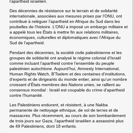
l’apartheid israélien.
Des décennies de résistance sur le terrain et de solidarité
internationale, associées aux mesures prises
par l’ONU, ont
contribué à reléguer l’apartheid en Afrique du Sud dans les
poubelles de l’histoire.
L’ONU a imposé un
embargo militaire
et
a appelé
tous les États à mettre fin aux relations militaires,
économiques, culturelles et diplomatiques avec l’Afrique du
Sud de l’apartheid.
Pendant des décennies, la société civile palestinienne et les
groupes de solidarité ont analysé le régime colonial d’Israël
comme incluant
l’apartheid
contre
l’ensemble du peuple
palestinien autochtone
. Aujourd’hui,
Amnesty International,
Human Rights Watch, B’Tselem et des centaines d’institutions,
d’experts et de dirigeants du monde entier, ainsi qu’un nombre
croissant d’États membres des Nations unies
, se rallient au
consensus mondial : Israël est coupable du crime d’apartheid
contre l’humanité.
Les Palestiniens endurent, et résistent, à une Nakba
permanente de nettoyage ethnique, de vol de terres et de
massacres.
Plus récemment, au cours de son bombardement
de trois jours sur
Gaza,
l’apartheid israélien
a assassiné plus
de 49 Palestiniens, dont 18 enfants.