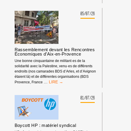
SPORTIF
:
LA
05/07/26
FÉDÉRATION
ISRAÉLIENNE
D’ESCALADE
DOIT
ÊTRE
EXCLUE
Rassemblement devant les Rencontres
DES
Économiques d’Aix-en-Provence
COMPÉTITIONS
INTERNATIONALES
Une bonne cinquantaine de militant·es de la
!
solidarité avec la Palestine, venu·es de différents
endroits (nos camarades BDS d’Arles, et d’Avignon
étaient là) et de différentes organisations (BDS
RASSEMBLEMENT
…
Provence, France
DEVANT
LES
RENCONTRES
01/07/26
ÉCONOMIQUES
D’AIX-
EN-
PROVENCE
Boycott HP : matériel syndical