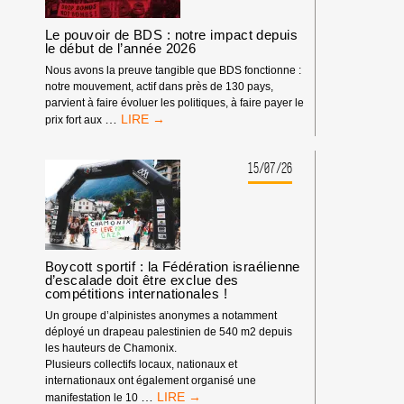
Le pouvoir de BDS : notre impact depuis
le début de l’année 2026
Nous avons la preuve tangible que BDS fonctionne :
notre mouvement, actif dans près de 130 pays,
parvient à faire évoluer les politiques, à faire payer le
LE
…
prix fort aux
POUVOIR
DE
BDS
15/07/26
:
NOTRE
IMPACT
DEPUIS
LE
DÉBUT
Boycott sportif : la Fédération israélienne
d’escalade doit être exclue des
DE
compétitions internationales !
L’ANNÉE
2026
Un groupe d’alpinistes anonymes a notamment
déployé un drapeau palestinien de 540 m2 depuis
les hauteurs de Chamonix.
Plusieurs collectifs locaux, nationaux et
internationaux ont également organisé une
BOYCOTT
…
manifestation le 10