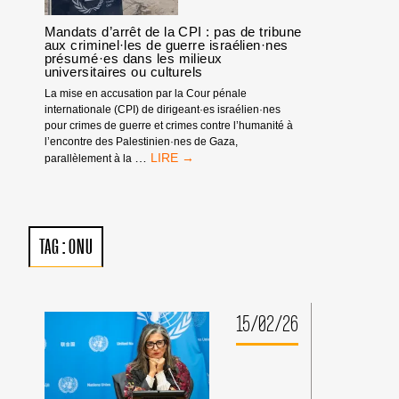
!
Mandats d’arrêt de la CPI : pas de tribune
aux criminel·les de guerre israélien·nes
présumé·es dans les milieux
universitaires ou culturels
La mise en accusation par la Cour pénale
internationale (CPI) de dirigeant·es israélien·nes
pour crimes de guerre et crimes contre l’humanité à
l’encontre des Palestinien·nes de Gaza,
MANDATS
…
parallèlement à la
D’ARRÊT
DE
LA
CPI
:
TAG :
ONU
PAS
DE
TRIBUNE
AUX
CRIMINEL·LES
15/02/26
DE
GUERRE
ISRAÉLIEN·NES
PRÉSUMÉ·ES
DANS