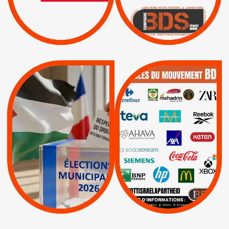
ISRAËL
|
|
Boycott militaire
/
APPELS
SANCTIONS
Lettres d'interpellation
|
|
Actus
Pétitions
QUE BOYCOTTER ?
MUNICIPALES 2026 :
/
JE VOTE POUR LE
BOYCOTT
DÉSINVESTISSEME
RESPECT DU DROIT
|
|
|
Actus
Ahava
INTERNATIONAL EN
|
|
|
AXA
BNP
CAF
PALESTINE
|
|
Carrefour
HP
|
Keter
|
|
APPELS
Actus
|
Livres et brochures
Espaces Sans
Apartheid
|
|
Mehadrin
PUMA
|
Lettres d'interpellation
|
Sodastream
|
Pétitions
Visuels, tracts,
affiches,...