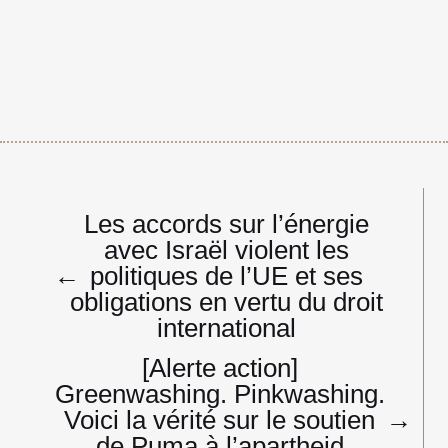
Navigation
Les accords sur l’énergie
de
avec Israël violent les
l’article
←
politiques de l’UE et ses
obligations en vertu du droit
international
[Alerte action]
Greenwashing. Pinkwashing.
Voici la vérité sur le soutien
→
de Puma à l’apartheid