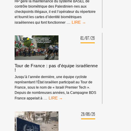
HP gère la maintenance du système BASEL de
contrôle biométrique des Palestinien·nes aux
checkpoints illégaux, il est l’opérateur du répertoire
et fournit les cartes d’identité biométriques
BOYCOTT
…
israéliennes qui font fonctionner
HP
:
MATÉRIEL
01/07/26
SYNDICAL
Tour de France : pas d’équipe israélienne
!
Jusqu’à l’année dernière, une équipe cycliste
représentant l’État israélien participait au Tour de
France, sous le nom de « Israël Premier Tech ».
Depuis de nombreuses années, la Campagne BDS
TOUR
…
France appelait à
DE
FRANCE
:
28/06/26
PAS
D’ÉQUIPE
ISRAÉLIENNE