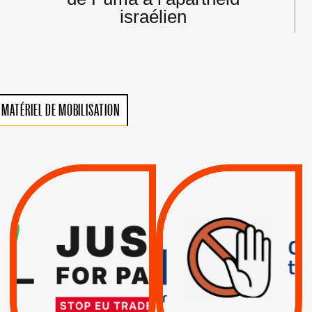
israélien
MATÉRIEL DE MOBILISATION
VIOLATIONS DES
TREIZIÈME APPEL.
DROITS DE L’HOMME
RESPECT DU DROIT
PAR ISRAËL :
INTERNATIONAL ?
EXIGEONS LA
TRUMP, MACRON :
SUSPENSION
MÊME COMBAT
TOTALE DE
L’ACCORD
|
|
Actus
D’ASSOCIATION UE-
BOYCOTT DES
ENTREPRISES