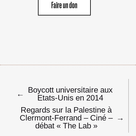
Faire un don
Navigation
Boycott universitaire aux
de
←
Etats-Unis en 2014
l’article
Regards sur la Palestine à
Clermont-​​Ferrand – Ciné –
→
débat « The Lab »