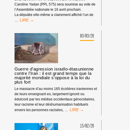
Caroline Yadan (PPL 575) sera soumise au vote de
l’Assemblée nationale le 16 avril prochain.
La députée elle-même a clairement affiché l’un de
PROPOSITION
…
DE
LOI
YADAN
03/03/26
(PPL
575)
:
UNE
ATTAQUE
FRONTALE
Guerre d’agression israélo-étasunienne
CONTRE
contre l’Iran : il est grand temps que la
LA
majorité mondiale s’oppose à la loi du
plus fort
LIBERTÉ
D’EXPRESSION
Le massacre d’au moins 165 écolières iraniennes et
de leurs enseignant·es, largement ignoré ou
édulcoré par les médias occidentaux génocidaires,
leur racisme et leur déshumanisation habituels
GUERRE
…
envers les personnes racisées,
D’AGRESSION
ISRAÉLO-
ÉTASUNIENNE
15/02/26