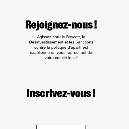
LE
GOUVERNEMENT
FRANÇAIS
S’ENFONCE
Rejoignez-nous !
DANS
UNE
COMPLICITÉ
Agissez pour le Boycott, le
AVEUGLANTE
Désinvestissement et les Sanctions
EN
contre la politique d'apartheid
CONTINUANT
israélienne en vous raprochant de
À
votre comité local!
PIÉTINER
SES
OBLIGATIONS
MORALES
ET
LÉGALES.
Inscrivez-vous !