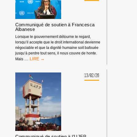
CONTRE
L’IRAN
:
IL
EST
Communiqué de soutien à Francesca
GRAND
Albanese
TEMPS
Lorsque le gouvernement détourne le regard,
QUE
lorsqu’il accepte que le droit international devienne
LA
négociable et que la dignité humaine soit bafouée
MAJORITÉ
jusqu’à perdre tout sens, il nous couvre de honte.
MONDIALE
COMMUNIQUÉ
…
Mais
S’OPPOSE
DE
À
SOUTIEN
LA
À
13/02/26
LOI
FRANCESCA
DU
ALBANESE
PLUS
FORT
Communiqué de soutien à l’UJFP