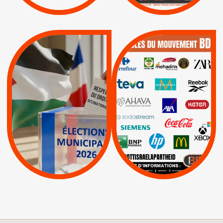
|
|
Actus
Pétitions
QUE BOYCOTTER ?
MUNICIPALES 2026 :
/
JE VOTE POUR LE
BOYCOTT
DÉSINVESTISSEME
RESPECT DU DROIT
|
|
|
Actus
Ahava
INTERNATIONAL EN
|
|
|
AXA
BNP
CAF
PALESTINE
|
|
Carrefour
HP
|
Keter
|
|
APPELS
Actus
|
Livres et brochures
Espaces Sans
Apartheid
|
|
Mehadrin
PUMA
|
Lettres d'interpellation
|
Sodastream
|
Pétitions
Visuels, tracts,
affiches,...