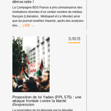
démocratie !
La Campagne BDS France a pris connaissance des
révélations récentes d’un certain nombre de médias
français (Libération, Médiapart et Le Monde) ainsi
que du journal israélien Haaretz, après des analyses
DÉSINFORMATION,
…
très
INFLUENCE
D’ISRAËL
EN
31/03/26
FRANCE
?
PRATIQUES
DANGEREUSES
POUR
LA
DÉMOCRATIE
!
Proposition de loi Yadan (PPL 575) : une
attaque frontale contre la liberté
d’expression
La proposition de loi déposée par la députée