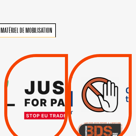
MATÉRIEL DE MOBILISATION
VIOLATIONS DES
TREIZIÈME APPEL.
DROITS DE L’HOMME
RESPECT DU DROIT
PAR ISRAËL :
INTERNATIONAL ?
EXIGEONS LA
TRUMP, MACRON :
SUSPENSION
MÊME COMBAT
TOTALE DE
L’ACCORD
|
|
Actus
D’ASSOCIATION UE-
BOYCOTT DES
ENTREPRISES
ISRAËL
|
|
Boycott militaire
/
APPELS
SANCTIONS
Lettres d'interpellation