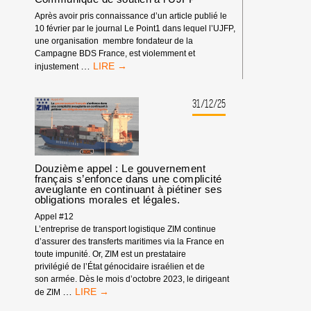
Après avoir pris connaissance d’un article publié le
10 février par le journal Le Point1 dans lequel l’UJFP,
une organisation membre fondateur de la
Campagne BDS France, est violemment et
COMMUNIQUÉ
…
injustement
DE
SOUTIEN
À
31/12/25
L’UJFP
Douzième appel : Le gouvernement
français s’enfonce dans une complicité
aveuglante en continuant à piétiner ses
obligations morales et légales.
Appel #12
L’entreprise de transport logistique ZIM continue
d’assurer des transferts maritimes via la France en
toute impunité. Or, ZIM est un prestataire
privilégié de l’État génocidaire israélien et de
son armée. Dès le mois d’octobre 2023, le dirigeant
DOUZIÈME
…
de ZIM
APPEL :