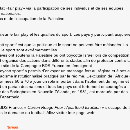
«fair play» via la participation de ses individus et de ses équipes
rnationales.
ns et de l’occupation de la Palestine.
ur le fair play et les qualités du sport. Les pays y participant acquièr
 sportif est que la politique et le sport ne peuvent être mélangés. La
et le sport sont extrêmement liés.
es ont soutenu la Palestine ou ont boycotté Israël lors de compétition
nt organisé des actions dans différents stades afin de protester contre l
ur le site de la Campagne BDS France en témoignent.
boycott sportif a permis d’envoyer un message fort au régime et à ses al
cisme institutionnalisé pratiqué par le régime. L’exclusion de l’Afrique
s années 60 à 70 a joué un rôle important dans l’isolement du régime et
Sud un pariah des nations et tous les pays sont fortement encouragés à
urnée des Springboks en Nouvelle Zélande, en 1981, est marquée par des
d’apartheid.
 BDS France,
« Carton Rouge Pour l’Apartheid Israélien »
s’occupe de l
s le domaine du football. Allez visiter
leur page web
…
Niveau