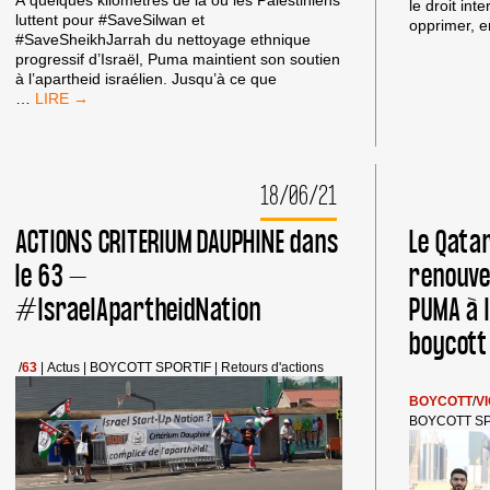
À quelques kilomètres de là où les Palestiniens
le droit int
luttent pour #SaveSilwan et
opprimer, 
#SaveSheikhJarrah du nettoyage ethnique
progressif d’Israël, Puma maintient son soutien
à l’apartheid israélien. Jusqu’à ce que
PUMA
…
ET
LE
NETTOYAGE
ETHNIQUE
18/06/21
D’ISRAËL
À
ACTIONS CRITERIUM DAUPHINE dans
Le Qatar
SILWAN
ET
le 63 –
renouve
SHEIKH
JARRAH
#IsraelApartheidNation
PUMA à l
boycott
/
63
|
Actus
|
BOYCOTT SPORTIF
|
Retours d'actions
BOYCOTT
/
V
BOYCOTT S