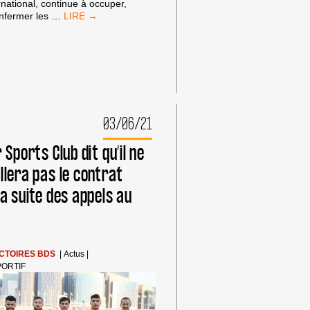
ernational, continue à occuper,
APPEL
enfermer les
…
A
ACTION !
–
ISRAËL
HORS
DU
TOUR
DE
03/06/21
FRANCE !
 Sports Club dit qu’il ne
llera pas le contrat
a suite des appels au
ICTOIRES BDS
|
Actus
|
PORTIF