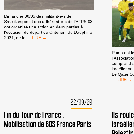
Dimanche 30/05 des militant-e-s de
Sauxillanges et des adhérent-e-s de l’AFPS 63
ont organisé une action en deux parties à
l’occasion du départ du Critérium du Dauphiné
ACTIONS
2021, de la
…
CRITERIUM
DAUPHINE
Puma est le
DANS
l’Associatio
LE
comprend si
63
israéliennes
–
Le Qatar Sp
#ISRAELAPARTHEIDNATION
LE
…
QATAR
SPORTS
CLUB
22/09/20
DIT
QU’IL
NE
Fin du Tour de France :
Ils roul
RENOUV
Mobilisation de BDS France Paris
israélie
PAS
LE
Palestin
CONTRA