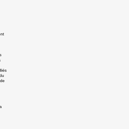
ent
s
a
liés
 du
 de
a