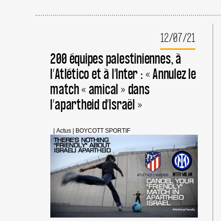
12/07/21
200 équipes palestiniennes, à
l’Atlético et à l’Inter : « Annulez le
match « amical » dans
l’apartheid d’Israël »
|
Actus
|
BOYCOTT SPORTIF