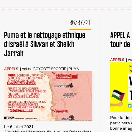
06/07/21
Puma et le nettoyage ethnique
APPEL A 
d’Israël à Silwan et Sheikh
tour de 
Jarrah
APPELS
|
Ac
APPELS
|
Actus
|
BOYCOTT SPORTIF
|
PUMA
Pour la deu
participera
Le 6 juillet 2021
bonne image