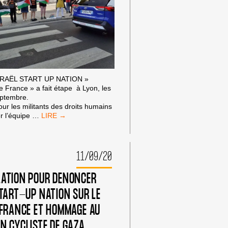
SRAËL START UP NATION »
e France » a fait étape à Lyon, les
eptembre.
ur les militants des droits humains
LYON
r l’équipe
…
:
LE
DRAPEAU
PALESTINIEN
11/09/20
INCONTOURNABLE
DU
ATION POUR DENONCER
« TOUR
DE
START-UP NATION SUR LE
FRANCE
 FRANCE ET HOMMAGE AU
2020 »
N CYCLISTE DE GAZA.