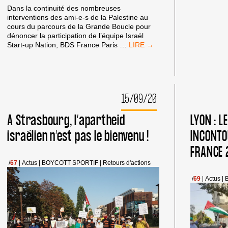
Dans la continuité des nombreuses
interventions des ami-e-s de la Palestine au
cours du parcours de la Grande Boucle pour
dénoncer la participation de l’équipe Israël
FIN
Start-up Nation, BDS France Paris
…
DU
TOUR
DE
FRANCE
:
15/09/20
MOBILISATION
DE
A Strasbourg, l’apartheid
LYON : L
BDS
FRANCE
israélien n’est pas le bienvenu !
INCONTO
PARIS
FRANCE 
/
67
|
Actus
|
BOYCOTT SPORTIF
|
Retours d'actions
/
69
|
Actus
|