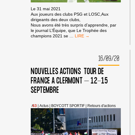
Le 31 mai 2021
Aux joueurs des clubs PSG et LOSC,Aux
dirigeants des deux clubs,
Nous avons été très surpris d’apprendre, par
le journal L’Équipe, que Le Trophée des
LE
champions 2021 se
…
TROPHÉE
DES
CHAMPIONS
16/09/20
–
LETTRE
AU
NOUVELLES ACTIONS TOUR DE
PSG
FRANCE A CLERMONT – 12-15
ET
AU
SEPTEMBRE
LOSC
/
63
|
Actus
|
BOYCOTT SPORTIF
|
Retours d'actions