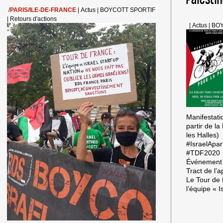
PUMA
/
PARIS/ILE-DE-FRANCE
|
Actus
|
BOYCOTT SPORTIF
À
|
Retours d'actions
LA
|
Actus
|
BOY
SUITE
DES
APPELS
AU
BOYCOT
Manifestati
partir de l
les Halles)
#IsraelApar
#TDF2020
Événement
Tract de l’a
Le Tour de 
l’équipe « I