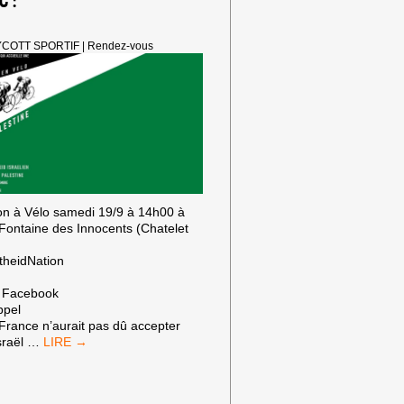
COTT SPORTIF
|
Rendez-vous
T
on à Vélo samedi 19/9 à 14h00 à
a Fontaine des Innocents (Chatelet
theidNation
 Facebook
ppel
France n’aurait pas dû accepter
ILS
sraël
…
ROULENT
POUR
L’APARTHEID