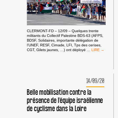
CLERMONT-FD – 12/09 – Quelques trente
militants du Collectif Palestine BDS-63 (AFPS,
BDSF, Solidaires, importante délégation de
l’UNEF, RESF, Cimade, LFI, Tps des cerises,
NOUVELLES
CGT, Gilets jaunes, …) ont déployé
…
ACTIONS
TOUR
DE
FRANCE
A
CLERMONT
14/09/20
–
12-
Belle mobilisation contre la
15
SEPTEMBRE
présence de l’équipe israélienne
de cyclisme dans la Loire