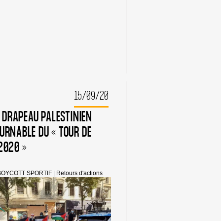
ISRAÉLIEN,
NOUS
ON
PÉDALE
POUR
LA
PALESTINE
!
15/09/20
E DRAPEAU PALESTINIEN
URNABLE DU « TOUR DE
2020 »
BOYCOTT SPORTIF
|
Retours d'actions