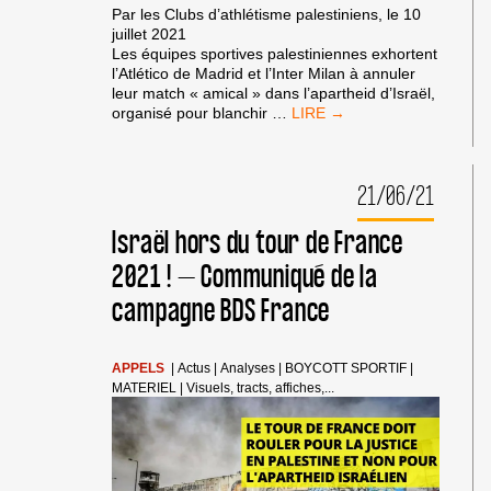
Par les Clubs d’athlétisme palestiniens, le 10
juillet 2021
Les équipes sportives palestiniennes exhortent
l’Atlético de Madrid et l’Inter Milan à annuler
leur match « amical » dans l’apartheid d’Israël,
200
organisé pour blanchir
…
ÉQUIPES
PALESTINIENNES,
À
21/06/21
L’ATLÉTICO
ET
À
Israël hors du tour de France
L’INTER :
2021 ! – Communiqué de la
«
ANNULEZ
campagne BDS France
LE
MATCH
« AMICAL »
DANS
APPELS
|
Actus
|
Analyses
|
BOYCOTT SPORTIF
|
L’APARTHEID
MATERIEL
|
Visuels, tracts, affiches,...
D’ISRAËL »