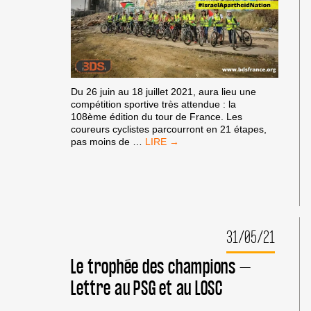
Du 26 juin au 18 juillet 2021, aura lieu une
compétition sportive très attendue : la
108ème édition du tour de France. Les
coureurs cyclistes parcourront en 21 étapes,
ISRAËL
pas moins de
…
HORS
DU
TOUR
DE
FRANCE
2021
!
31/05/21
–
COMMUNIQUÉ
Le trophée des champions –
DE
LA
Lettre au PSG et au LOSC
CAMPAGNE
BDS