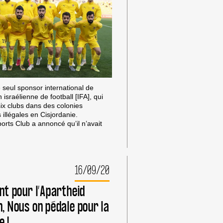
 seul sponsor international de
n israélienne de football [IFA], qui
x clubs dans des colonies
 illégales en Cisjordanie.
orts Club a annoncé qu’il n’avait
16/09/20
ent pour l’Apartheid
ELLERA
n, Nous on pédale pour la
e !
T