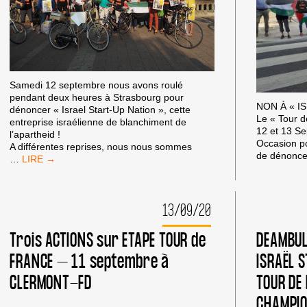
Samedi 12 septembre nous avons roulé
pendant deux heures à Strasbourg pour
NON À « I
dénoncer « Israel Start-Up Nation », cette
Le « Tour d
entreprise israélienne de blanchiment de
12 et 13 S
l’apartheid !
Occasion po
A différentes reprises, nous nous sommes
de dénonce
A
…
STRASBOURG,
L’APARTHEID
ISRAÉLIEN
13/09/20
N’EST
PAS
LE
Trois ACTIONS sur ETAPE TOUR de
DEAMBUL
BIENVENU
FRANCE – 11 septembre à
ISRAËL 
!
CLERMONT-FD
TOUR DE
CHAMPIO