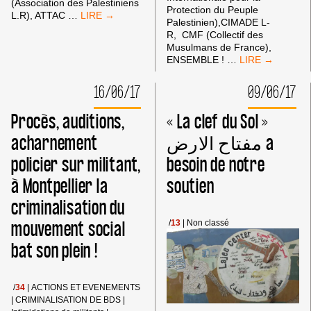
(Association des Palestiniens
Protection du Peuple
MONTPELLIER
L.R), ATTAC
…
Palestinien),CIMADE L-
:
R, CMF (Collectif des
NON
Musulmans de France),
À
LA
ENSEMBLE !
…
LA
JOURNÉE
SOIRÉE
COLONIALE
16/06/17
09/06/17
COMMÉMORATIVE
DITE
DE
DE
L’ANNEXION
Procès, auditions,
« La clef du Sol »
«JÉRUSALEM»
DE
À
acharnement
مفتاح الارض a
JÉRUSALEM
MONTPELLIER
PAR
policier sur militant,
besoin de notre
:
ISRAËL
ON
à Montpellier la
soutien
LÂCHE
RIEN
criminalisation du
!!
mouvement social
/
13
|
Non classé
bat son plein !
/
34
|
ACTIONS ET EVENEMENTS
|
CRIMINALISATION DE BDS
|