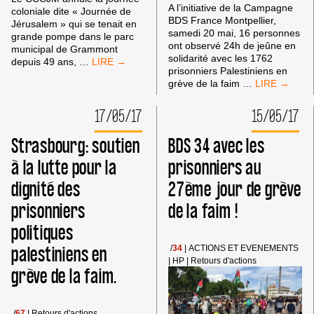
A l’initiative de la Campagne
coloniale dite « Journée de
BDS France Montpellier,
Jérusalem » qui se tenait en
samedi 20 mai, 16 personnes
grande pompe dans le parc
ont observé 24h de jeûne en
municipal de Grammont
solidarité avec les 1762
LA
depuis 49 ans,
…
prisonniers Palestiniens en
JOURNÉE
MONTPELLI
grève de la faim
…
SIONISTE
:
DITE
24H
«
17/05/17
15/05/17
DE
DE
JEÛNE
JÉRUSALEM
Strasbourg: soutien
BDS 34 avec les
POUR
»
LES
à la lutte pour la
prisonniers au
À
PRISONNIER
GRAMMONT,
dignité des
27ème jour de grève
PALESTINIE
C’EST
EN
FINI
prisonniers
de la faim !
GRÈVE
?
DE
politiques
LA
FAIM
palestiniens en
/
34
|
ACTIONS ET EVENEMENTS
|
HP
|
Retours d'actions
grève de la faim.
/
67
|
Retours d'actions