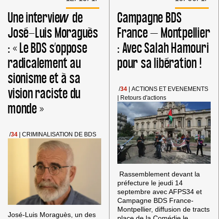
Une interview de
Campagne BDS
José-Luis Moraguès
France – Montpellier
: « Le BDS s’oppose
: Avec Salah Hamouri
radicalement au
pour sa libération !
sionisme et à sa
vision raciste du
/
34
|
ACTIONS ET EVENEMENTS
|
Retours d'actions
monde »
/
34
|
CRIMINALISATION DE BDS
Rassemblement devant la
préfecture le jeudi 14
septembre avec AFPS34 et
Campagne BDS France-
Montpellier, diffusion de tracts
José-Luis Moraguès, un des
place de la Comédie le