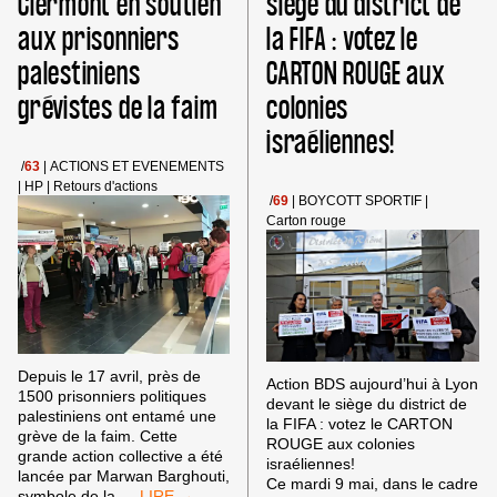
Clermont en soutien
siège du district de
!
DIGNITÉ
aux prisonniers
la FIFA : votez le
DES
PRISONNIERS
palestiniens
CARTON ROUGE aux
POLITIQUES
PALESTINIENS
grévistes de la faim
colonies
EN
GRÈVE
israéliennes!
DE
/
63
|
ACTIONS ET EVENEMENTS
LA
|
HP
|
Retours d'actions
FAIM.
/
69
|
BOYCOTT SPORTIF
|
Carton rouge
Depuis le 17 avril, près de
Action BDS aujourd’hui à Lyon
1500 prisonniers politiques
devant le siège du district de
palestiniens ont entamé une
la FIFA : votez le CARTON
grève de la faim. Cette
ROUGE aux colonies
grande action collective a été
israéliennes!
lancée par Marwan Barghouti,
Ce mardi 9 mai, dans le cadre
ACTION
symbole de la
…