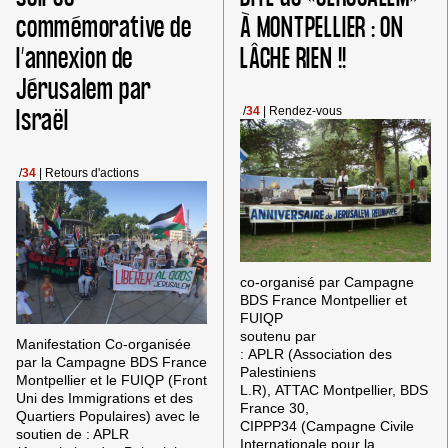
POUR
HP! »
commémorative de
À MONTPELLIER : ON
RICHARD!
l’annexion de
LÂCHE RIEN !!
Jérusalem par
Israël
/
34
|
Rendez-vous
/
34
|
Retours d'actions
co-organisé par Campagne
BDS France Montpellier et
FUIQP
soutenu par
Manifestation Co-organisée
: APLR (Association des
par la Campagne BDS France
Palestiniens
Montpellier et le FUIQP (Front
L.R), ATTAC Montpellier, BDS
Uni des Immigrations et des
France 30,
Quartiers Populaires) avec le
CIPPP34 (Campagne Civile
soutien de : APLR
Internationale pour la