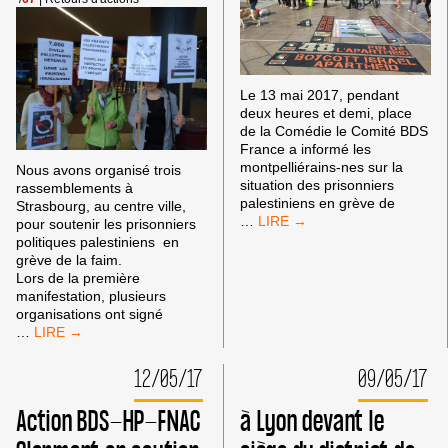
Le 13 mai 2017, pendant
deux heures et demi, place
de la Comédie le Comité BDS
France a informé les
montpelliérains-nes sur la
Nous avons organisé trois
situation des prisonniers
rassemblements à
palestiniens en grève de
Strasbourg, au centre ville,
BDS
…
pour soutenir les prisonniers
34
politiques palestiniens en
AVEC
grève de la faim.
LES
Lors de la première
PRISONNIERS
manifestation, plusieurs
AU
organisations ont signé
27ÈME
STRASBOURG:
…
JOUR
SOUTIEN
DE
À
12/05/17
09/05/17
GRÈVE
LA
DE
LUTTE
Action BDS-HP-FNAC
à Lyon devant le
LA
POUR
FAIM
LA