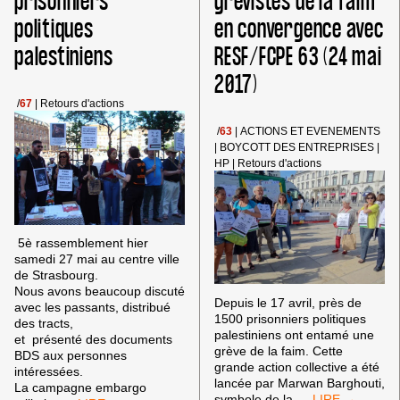
prisonniers
grévistes de la faim
politiques
en convergence avec
palestiniens
RESF/FCPE 63 (24 mai
2017)
/
67
|
Retours d'actions
/
63
|
ACTIONS ET EVENEMENTS
|
BOYCOTT DES ENTREPRISES
|
HP
|
Retours d'actions
5è rassemblement hier
samedi 27 mai au centre ville
de Strasbourg.
Nous avons beaucoup discuté
Depuis le 17 avril, près de
avec les passants, distribué
1500 prisonniers politiques
des tracts,
palestiniens ont entamé une
et présenté des documents
grève de la faim. Cette
BDS aux personnes
grande action collective a été
intéressées.
lancée par Marwan Barghouti,
La campagne embargo
ACTION
symbole de la
…