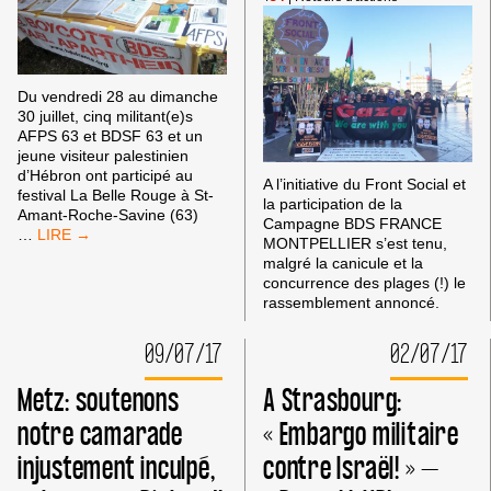
DU
MONDE
»
Du vendredi 28 au dimanche
30 juillet, cinq militant(e)s
AFPS 63 et BDSF 63 et un
jeune visiteur palestinien
d’Hébron ont participé au
A l’initiative du Front Social et
festival La Belle Rouge à St-
la participation de la
Amant-Roche-Savine (63)
Campagne BDS FRANCE
STAND
…
MONTPELLIER s’est tenu,
AFPS-
malgré la canicule et la
BDSF
concurrence des plages (!) le
ET
rassemblement annoncé.
PALESTINE
AU
09/07/17
02/07/17
FESTIVAL
LA
BELLE
Metz: soutenons
A Strasbourg:
ROUGE
notre camarade
« Embargo militaire
2017
injustement inculpé,
contre Israël! » –