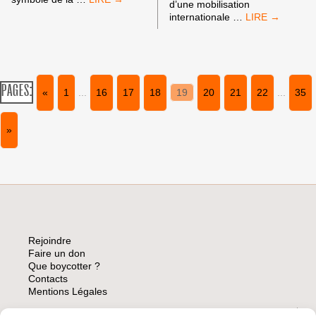
d’une mobilisation
BDS-
À
internationale
…
HP-
LYON
FNAC
DEVANT
CLERMONT
LE
EN
SIÈGE
SOUTIEN
DU
AUX
PAGES:
«
1
...
16
17
18
19
20
21
22
...
35
DISTRICT
PRISONNIERS
DE
PALESTINIENS
LA
GRÉVISTES
»
FIFA
DE
:
LA
VOTEZ
FAIM
LE
CARTON
ROUGE
AUX
COLONIES
ISRAÉLIENNES!
Rejoindre
Faire un don
Que boycotter ?
Contacts
Mentions Légales