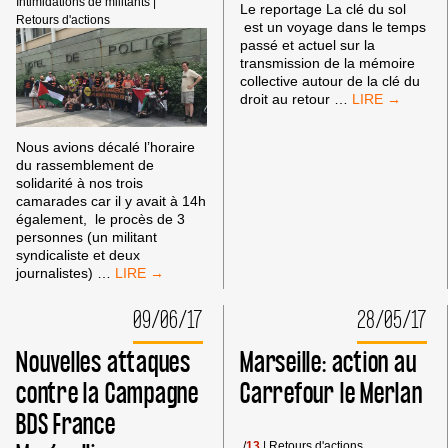
Intimidations de militants
|
Le reportage La clé du sol
Retours d'actions
est un voyage dans le temps
passé et actuel sur la
transmission de la mémoire
collective autour de la clé du
« LA
droit au retour
…
CLEF
DU
Nous avions décalé l’horaire
SOL »
du rassemblement de
مفتاح
solidarité à nos trois
الارض
camarades car il y avait à 14h
A
également, le procès de 3
BESOIN
personnes (un militant
DE
syndicaliste et deux
NOTRE
PROCÈS,
journalistes)
…
SOUTIEN
AUDITIONS,
ACHARNEMENT
09/06/17
28/05/17
POLICIER
SUR
Nouvelles attaques
Marseille: action au
MILITANT,
À
contre la Campagne
Carrefour le Merlan
MONTPELLIER
BDS France
LA
CRIMINALISATION
/
13
|
Retours d'actions