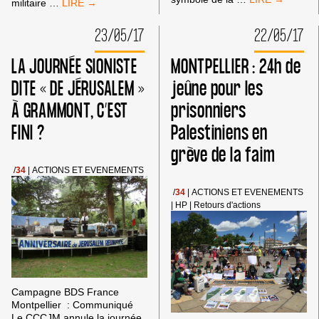
STRASBOURG:
militaire
…
EN
RASSEMBLEMENT
SOUTIEN
EN
23/05/17
22/05/17
AUX
SOUTIEN
PRISONNIERS
AUX
LA JOURNÉE SIONISTE
MONTPELLIER : 24h de
PALESTINIENS
PRISONNIERS
GRÉVISTES
POLITIQUES
DITE « DE JÉRUSALEM »
jeûne pour les
DE
PALESTINIENS
LA
À GRAMMONT, C’EST
prisonniers
FAIM
EN
FINI ?
Palestiniens en
CONVERGENC
grève de la faim
AVEC
RESF/FCPE
/
34
|
ACTIONS ET EVENEMENTS
63
(24
/
34
|
ACTIONS ET EVENEMENTS
MAI
|
HP
|
Retours d'actions
2017)
Campagne BDS France
Montpellier : Communiqué
Le CCCJM annule la journée