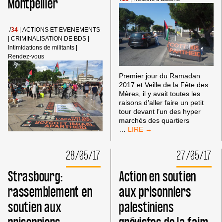
Montpellier
DU
MOUVEMENT
SOCIAL
BAT
/
34
|
ACTIONS ET EVENEMENTS
SON
|
CRIMINALISATION DE BDS
|
PLEIN
Intimidations de militants
|
!
Rendez-vous
Premier jour du Ramadan
2017 et Veille de la Fête des
Mères, il y avait toutes les
raisons d’aller faire un petit
tour devant l’un des hyper
marchés des quartiers
MARSEILLE:
…
ACTION
AU
28/05/17
27/05/17
CARREFOUR
LE
Strasbourg:
Action en soutien
MERLAN
rassemblement en
aux prisonniers
soutien aux
palestiniens