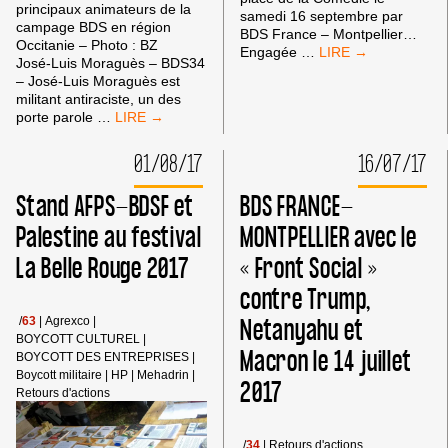
principaux animateurs de la
samedi 16 septembre par
campage BDS en région
BDS France – Montpellier…
Occitanie – Photo : BZ
CAMPAGNE
Engagée
…
José-Luis Moraguès – BDS34
BDS
– José-Luis Moraguès est
FRANCE
militant antiraciste, un des
–
UNE
porte parole
…
MONTPELLIER
INTERVIEW
:
DE
01/08/17
16/07/17
AVEC
JOSÉ-
SALAH
LUIS
HAMOURI
Stand AFPS-BDSF et
BDS FRANCE-
MORAGUÈS
POUR
:
Palestine au festival
MONTPELLIER avec le
SA
«
LIBÉRATION
La Belle Rouge 2017
« Front Social »
LE
!
BDS
contre Trump,
S’OPPOSE
RADICALEMENT
Netanyahu et
/
63
|
Agrexco
|
AU
BOYCOTT CULTUREL
|
SIONISME
Macron le 14 juillet
BOYCOTT DES ENTREPRISES
|
ET
Boycott militaire
|
HP
|
Mehadrin
|
2017
À
Retours d'actions
SA
VISION
RACISTE
/
34
|
Retours d'actions