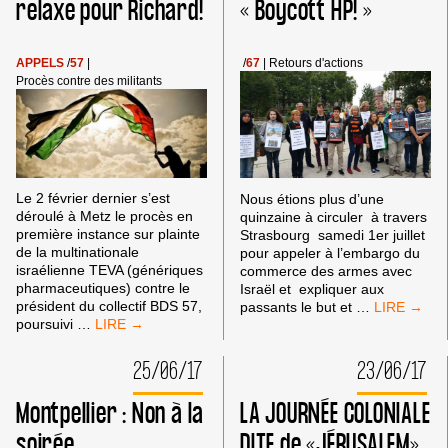
relaxe pour Richard!
« Boycott HP! »
APPELS
/
57
|
/
67
|
Retours d'actions
Procès contre des militants
Le 2 février dernier s’est
Nous étions plus d’une
déroulé à Metz le procès en
quinzaine à circuler à travers
première instance sur plainte
Strasbourg samedi 1er juillet
de la multinationale
pour appeler à l’embargo du
israélienne TEVA (génériques
commerce des armes avec
pharmaceutiques) contre le
Israël et expliquer aux
A
président du collectif BDS 57,
passants le but et
…
METZ:
STRASBOU
poursuivi
…
SOUTENONS
« EMBARG
NOTRE
MILITAIRE
25/06/17
23/06/17
CAMARADE
CONTRE
INJUSTEMENT
ISRAËL! »
Montpellier : Non à la
LA JOURNÉE COLONIALE
INCULPÉ,
–
RELAXE
« BOYCOT
soirée
DITE de «JÉRUSALEM»