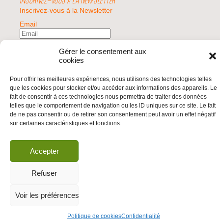
INSCRIVEZ-VOUS À LA NEWSLETTER
Inscrivez-vous à la Newsletter
Email
Gérer le consentement aux
Valider
cookies
Pour offrir les meilleures expériences, nous utilisons des technologies telles
© 2026 | BDS France | Boycott Désinvestissement Sanctions, la réponse
que les cookies pour stocker et/ou accéder aux informations des appareils. Le
citoyenne et non-violente à l'impunité d'Israël |
fait de consentir à ces technologies nous permettra de traiter des données
telles que le comportement de navigation ou les ID uniques sur ce site. Le fait
de ne pas consentir ou de retirer son consentement peut avoir un effet négatif
sur certaines caractéristiques et fonctions.
Accepter
Refuser
Voir les préférences
Politique de cookies
Confidentialité