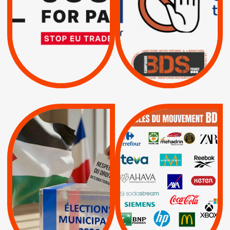
MÊME COMBAT
TOTALE DE
L’ACCORD
|
|
Actus
D’ASSOCIATION UE-
BOYCOTT DES
ENTREPRISES
ISRAËL
|
|
Boycott militaire
/
APPELS
SANCTIONS
Lettres d'interpellation
|
|
Actus
Pétitions
QUE BOYCOTTER ?
MUNICIPALES 2026 :
/
JE VOTE POUR LE
BOYCOTT
DÉSINVESTISSEME
RESPECT DU DROIT
|
|
|
Actus
Ahava
INTERNATIONAL EN
|
|
|
AXA
BNP
CAF
PALESTINE
|
|
Carrefour
HP
|
Keter
|
|
APPELS
Actus
|
Livres et brochures
Espaces Sans
Apartheid
|
|
Mehadrin
PUMA
|
Lettres d'interpellation
|
Sodastream