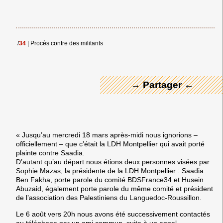
← Merci ! →
/
34
|
Procès contre des militants
→ Partager ←
« Jusqu’au mercredi 18 mars après-midi nous ignorions –
officiellement – que c’était la LDH Montpellier qui avait porté
plainte contre Saadia.
D’autant qu’au départ nous étions deux personnes visées par
Sophie Mazas, la présidente de la LDH Montpellier : Saadia
Ben Fakha, porte parole du comité BDSFrance34 et Husein
Abuzaid, également porte parole du même comité et président
de l’association des Palestiniens du Languedoc-Roussillon.
Le 6 août vers 20h nous avons été successivement contactés
au téléphone par un ami commun, suite à un appel