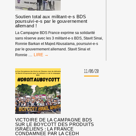
MILITANT
BDS
FRANCE !
Soutien total aux militant-e-s BDS
poursuivi-e-s par le gouvernement
allemand !
La Campagne BDS France exprime sa solidarité
sans réserve avec les 3 militant-e-s BDS, Stavit Sinai,
Ronnie Barkan et Majed Abusalama, poursuivi-e-s
par le gouvernement allemand. Stavit Sinai et
SOUTIEN
…
Ronnie
TOTAL
AUX
MILITANT-
11/06/20
E-
S
BDS
POURSUIVI-
E-
S
PAR
LE
VICTOIRE DE LA CAMPAGNE BDS
GOUVERNEMENT
SUR LE BOYCOTT DES PRODUITS
ALLEMAND
ISRAÉLIENS : LA FRANCE
!
CONDAMNEE PAR LA CEDH