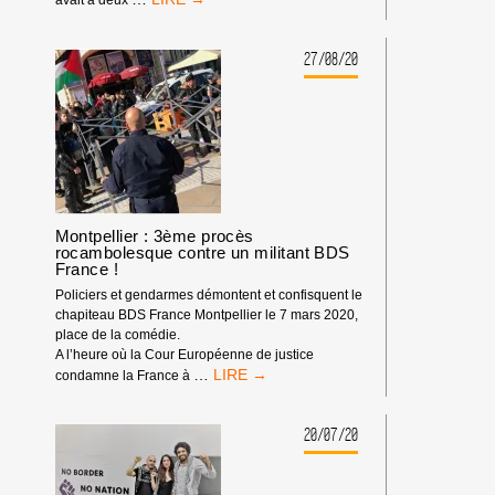
BDS
FRANCE
MONTPELLIER
27/08/20
:
« RETOURNEMENT »…
DE
SITUATION !
Montpellier : 3ème procès
rocambolesque contre un militant BDS
France !
Policiers et gendarmes démontent et confisquent le
chapiteau BDS France Montpellier le 7 mars 2020,
place de la comédie.
A l’heure où la Cour Européenne de justice
MONTPELLIER
…
condamne la France à
:
3ÈME
PROCÈS
20/07/20
ROCAMBOLESQUE
CONTRE
UN