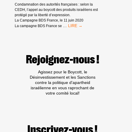
Condamnation des autorités françaises : selon la
CEDH, l’appel au boycott des produits israéliens est
protégé par la liberté d’expression.
La Campagne BDS France, le 11 juin 2020
VICTOIRE
…
La campagne BDS France se
DE
LA
CAMPAGNE
BDS
SUR
Rejoignez-nous !
LE
BOYCOTT
DES
Agissez pour le Boycott, le
PRODUITS
Désinvestissement et les Sanctions
ISRAÉLIENS :
contre la politique d'apartheid
LA
israélienne en vous raprochant de
FRANCE
votre comité local!
CONDAMNEE
PAR
LA
CEDH
Inscrivez-vous !