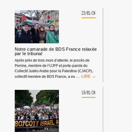
23/01/24
Notre camarade de BDS France relaxée
par le tribunal
Après près de trois mois d’attente, le procès de
Perrine, membre de l’UJFP et porte-parole du
Collectif Judéo Arabe pour la Palestine (CJACP),
NOTRE
…
collectif membre de BDS France, a eu
CAMARADE
DE
BDS
19/01/24
FRANCE
RELAXÉE
PAR
LE
TRIBUNAL