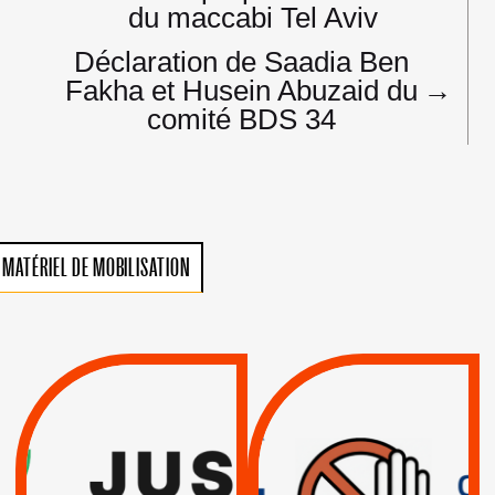
l’article
du maccabi Tel Aviv
Déclaration de Saadia Ben
Fakha et Husein Abuzaid du
→
comité BDS 34
MATÉRIEL DE MOBILISATION
VIOLATIONS DES
TREIZIÈME APPEL.
DROITS DE L’HOMME
RESPECT DU DROIT
PAR ISRAËL :
INTERNATIONAL ?
EXIGEONS LA
TRUMP, MACRON :
SUSPENSION