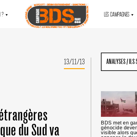
 ?
LES CAMPAGNES
13/11/13
ANALYSES
/
ILS
 étrangères
BDS met en gar
rique du Sud va
génocide deve
visible alors q