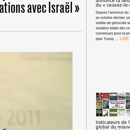
annonce la de
ations avec Israël »
du « cessez-le-
Depuis l’annonce du 
en octobre dernier, 
visible de génocide s
violation totale des c
convenues pour la p
BDS
…
plan Trump
MET
EN
GARD
CONT
UN
GÉNO
DEVE
MOIN
VISIB
ALOR
QUE
TRU
ANNO
LA
DEUX
PHAS
Indicateurs de 
global du mou
DU