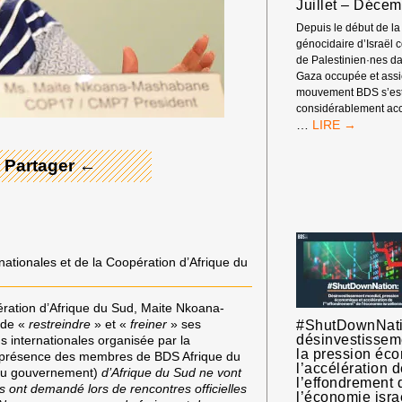
Juillet – Déce
«
CESS
Depuis le début de la
LE-
génocidaire d’Israël c
FEU
de Palestinien·nes d
 Merci ! →
»
Gaza occupée et assi
mouvement BDS s’es
considérablement acc
INDICATEURS
…
DE
L’IMPACT
 Partager ←
GLOBAL
DU
MOUVEMENT
BDS
:
JUILLET
ationales et de la Coopération d’Afrique du
–
DÉCEMBRE
2024
pération d’Afrique du Sud, Maite Nkoana-
 de «
restreindre
» et «
freiner
» ses
#ShutDownNati
désinvestissem
ns internationales organisée par la
la pression éc
n présence des membres de BDS Afrique du
l’accélération 
u gouvernement)
d’Afrique du Sud ne vont
l’effondrement 
 ont demandé lors de rencontres officielles
l’économie isra