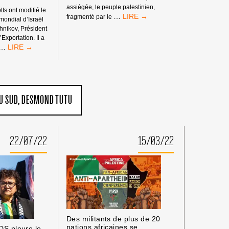
»
assiégée, le peuple palestinien,
D’ISRAËL.
ts ont modifié le
D’ISRAËL
EN
…
fragmenté par le
ondial d’Israël
CANALISANT
shnikov, Président
NOTRE
d’Exportation. Il a
CHAGRIN
#SHUTDOWNNATION
…
ET
:
NOTRE
LE
COLÈRE,
DÉSINVESTISSEMENT
LEVONS-
MONDIAL,
NOUS
LA
U SUD
DESMOND TUTU
POUR
PRESSION
LA
ÉCONOMIQUE
LIBÉRATION
ET
!
L’ACCÉLÉRATION
22/07/22
15/03/22
DE
L’EFFONDREMENT
DE
L’ÉCONOMIE
ISRAÉLIENNE
Des militants de plus de 20
nations africaines se
S pleure le