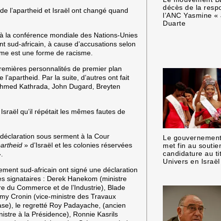
décès de la resp
de l’apartheid et Israël ont changé quand
l’ANC Yasmine « 
Duarte
on à la conférence mondiale des Nations-Unies
ent sud-africain, à cause d’accusations selon
nisme est une forme de racisme.
remières personnalités de premier plan
l’apartheid. Par la suite, d’autres ont fait
hmed Kathrada, John Dugard, Breyten
 Israël qu’il répétait les mêmes fautes de
 déclaration sous serment à la Cour
Le gouvernement 
artheid
» d’Israël et les colonies réservées
met fin au soutie
.
candidature au ti
Univers en Israël
ment sud-africain ont signé une déclaration
 les signataires : Derek Hanekom (ministre
re du Commerce et de l’Industrie), Blade
my Cronin (vice-ministre des Travaux
base), le regretté Roy Padayache, (ancien
istre à la Présidence), Ronnie Kasrils