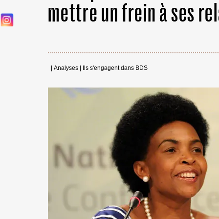
mettre un frein à ses rel
|
Analyses
|
Ils s'engagent dans BDS