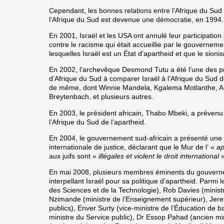
Cependant, les bonnes relations entre l’Afrique du Sud 
l’Afrique du Sud est devenue une démocratie, en 1994.
En 2001
, Israël et les USA ont annulé leur participati
contre le racisme qui était accueillie par le gouvernem
lesquelles Israël est un État d’apartheid et que le sio
En 2002
, l’archevêque Desmond Tutu a été l’une des p
d’Afrique du Sud à comparer Israël à l’Afrique du Sud de 
de même, dont Winnie Mandela, Kgalema Motlanthe, A
Breytenbach, et plusieurs autres.
En 2003
, le président africain, Thabo Mbeki, a prévenu
l’Afrique du Sud de l’apartheid.
En 2004
, le gouvernement sud-africain a présenté une
internationale de justice, déclarant que le Mur de l’ «
ap
aux juifs sont «
illégales et violent le droit international
»
En mai 2008
, plusieurs membres éminents du gouverne
interpellant Israël pour sa politique d’apartheid. Parmi
des Sciences et de la Technologie), Rob Davies (minist
Nzimande (ministre de l’Enseignement supérieur), Jere
publics), Enver Surty (vice-ministre de l’Éducation de 
ministre du Service public), Dr Essop Pahad (ancien min