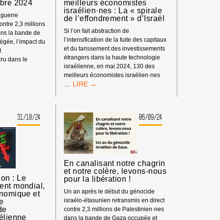
mbre 2024
meilleurs économistes
CÔTIERS
israélien·nes : La « spirale
EZ-
 guerre
ET
de l’effondrement » d’Israël
ontre 2,3 millions
CEUX
Si l’on fait abstraction de
ans la bande de
QUI
l’intensification de la fuite des capitaux
égée, l’impact du
IMMATRICULENT
et du tarissement des investissements
t
LES
étrangers dans la haute technologie
ru dans le
NAVIRES
israélienne, en mai 2024, 130 des
(DITS
meilleurs économistes israélien·nes
« ÉTATS
UNE
…
DU
ÉCONOMIE
PAVILLON »)
QUI
ONT
S’EFFONDRE
L’OBLIGATION
31/10/24
06/09/24
:
DE
130
CESSER
DES
DE
MEILLEURS
SE
ÉCONOMISTES
RENDRE
En canalisant notre chagrin
ISRAÉLIEN·NES
COMPLICES
et notre colère, levons-nous
:
DE
on : Le
pour la libération !
LA
TRANSFERTS
ent mondial,
«
Un an après le début du génocide
MARITIMES
onomique et
SPIRALE
de
israélo-étasunien retransmis en direct
ILLÉGAUX
DE
de
contre 2,3 millions de Palestinien·nes
AU
L’EFFONDREMENT
élienne
dans la bande de Gaza occupée et
PROFIT