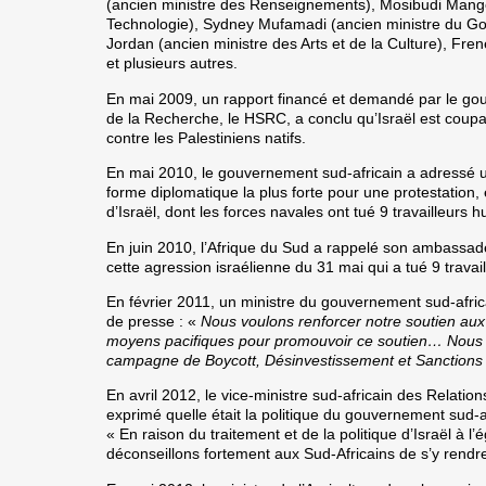
(ancien ministre des Renseignements), Mosibudi Mange
Technologie), Sydney Mufamadi (ancien ministre du Gou
Jordan (ancien ministre des Arts et de la Culture), Fr
et plusieurs autres.
En mai 2009
, un rapport financé et demandé par le go
de la Recherche, le HSRC, a conclu qu’Israël est coupa
contre les Palestiniens natifs.
En mai 2010
, le gouvernement sud-africain a adressé
forme diplomatique la plus forte pour une protestation, 
d’Israël, dont les forces navales ont tué 9 travailleurs
En juin 2010
, l’Afrique du Sud a rappelé son ambassad
cette agression israélienne du 31 mai qui a tué 9 travai
En février 2011
, un ministre du gouvernement sud-africa
de presse : «
Nous voulons renforcer notre soutien aux
moyens pacifiques pour promouvoir ce soutien… Nous
campagne de Boycott, Désinvestissement et Sanctions c
En avril 2012
, le vice-ministre sud-africain des Relatio
exprimé quelle était la politique du gouvernement sud-a
« En raison du traitement et de la politique d’Israël à l
déconseillons fortement aux Sud-Africains de s’y rendr