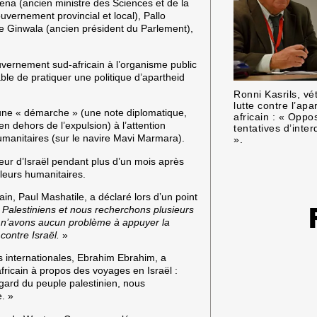
na (ancien ministre des Sciences et de la
vernement provincial et local), Pallo
ene Ginwala (ancien président du Parlement),
uvernement sud-africain à l’organisme public
ble de pratiquer une politique d’apartheid
Ronni Kasrils, vé
lutte contre l’apa
 une « démarche » (une note diplomatique,
africain : « Opp
en dehors de l’expulsion) à l’attention
tentatives d’inte
 humanitaires (sur le navire Mavi Marmara).
».
eur d’Israël pendant plus d’un mois après
lleurs humanitaires.
in, Paul Mashatile, a déclaré lors d’un point
 Palestiniens et nous recherchons plusieurs
 n’avons aucun problème à appuyer la
ontre Israël.
»
ns internationales, Ebrahim Ebrahim, a
fricain à propos des voyages en Israël :
’égard du peuple palestinien, nous
e. »