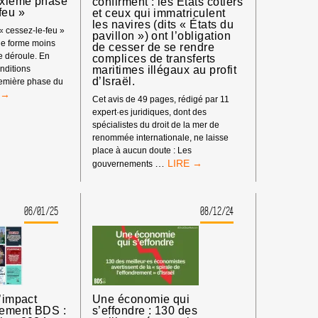
uxième phase
confirment : les États côtiers
feu »
et ceux qui immatriculent
les navires (dits « États du
« cessez-le-feu »
pavillon ») ont l’obligation
une forme moins
de cesser de se rendre
e déroule. En
complices de transferts
maritimes illégaux au profit
onditions
d’Israël.
remière phase du
Cet avis de 49 pages, rédigé par 11
expert·es juridiques, dont des
spécialistes du droit de la mer de
E
renommée internationale, ne laisse
RE
place à aucun doute : Les
LES
…
gouvernements
CIDE
MEILLEUR·ES
NU
EXPERT·ES
S
DU
LE
06/01/25
08/12/24
DROIT
S
DE
LA
MP
MER
NCE
LE
CONFIRMENT
IÈME
:
E
l’impact
Une économie qui
LES
vement BDS :
s’effondre : 130 des
ÉTATS