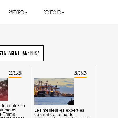
PARTICIPER
RECHERCHER
 S'ENGAGENT DANS BDS
/
28/01/26
24/03/25
de contre un
nu moins
Les meilleur·es expert·es
ue Trump
du droit de la mer le