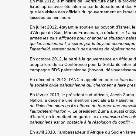
En mai 2012
, le ministre de l’Agriculture dans la pro
Israël après avoir été informé par le département des R
que les visites des officiels du gouvernement en Israël 
laissées au minimum.
En juillet 2012
, étayant le soutien au boycott d’Israël, l
d’Afrique du Sud, Marius Fransman, a déclaré : «
La di
armes les plus efficaces pour changer la situation pales
qui les soutiennent, inspirés par le boycott économique
l’apartheid, tentent depuis des années de répéter notre
En octobre 2012
, le parti à la gouvernance en Afrique 
adopté lors de sa Conférence pour la Solidarité interna
campagne BDS palestinienne (boycott, désinvestissemen
En décembre 2012
, l’ANC a appelé en outre «
tous les
la société civile palestinienne qui cherchent à faire pres
En février 2013
, le président sud-africain, Jacob Zuma,
Nation, a décerné une mention spéciale à la Palestine, 
de Palestine alors qu’il s’efforce de tourner une nouve
l’autodétermination
». Le président Zuma a aussi critiqu
d’Israël, en le mettant en garde : «
L’expansion des colo
palestiniens est un obstacle à la résolution du conflit
».
En avril 2013
, l’ambassadeur d’Afrique du Sud en Israël 