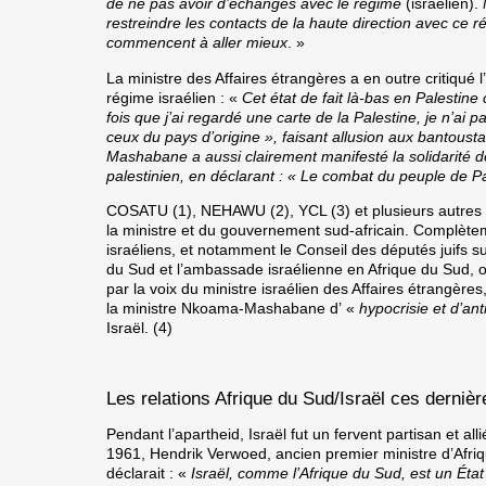
de ne pas avoir d’échanges avec le régime
(israélien).
restreindre les contacts de la haute direction avec ce 
commencent à aller mieux
. »
La ministre des Affaires étrangères a en outre critiqué l
régime israélien : «
Cet état de fait là-bas en Palestine
fois que j’ai regardé une carte de la Palestine, je n’ai p
ceux du pays d’origine », faisant allusion aux bantoust
Mashabane a aussi clairement manifesté la solidarité d
palestinien, en déclarant : « Le combat du peuple de P
COSATU (1), NEHAWU (2), YCL (3) et plusieurs autres o
la ministre et du gouvernement sud-africain. Complète
israéliens, et notamment le Conseil des députés juifs sud
du Sud et l’ambassade israélienne en Afrique du Sud, 
par la voix du ministre israélien des Affaires étrangère
la ministre Nkoama-Mashabane d’ «
hypocrisie et d’an
Israël. (4)
Les relations Afrique du Sud/Israël ces derniè
Pendant l’apartheid, Israël fut un fervent partisan et all
1961, Hendrik Verwoed, ancien premier ministre d’Afriqu
déclarait : «
Israël, comme l’Afrique du Sud, est un État