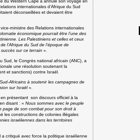
vince du Western Cape a annulé son voyage en
elations internationales d’Afrique du Sud
étaient déconseillées et devaient être
e vice-ministre des Relations internationales
plomatie économique pourrait être l’une des
tinienne. Les Palestiniens et celles et ceux
 de l’Afrique du Sud de l’époque de
 succès sur ce terrain
».
du Sud, le Congrès national africain (ANC), a
tionale une résolution soutenant la
t et sanctions) contre Israël.
 Sud-Africains à soutenir les campagnes de
sion sur Israël
».
 en présentant son discours officiel à la
en disant : «
Nous sommes avec le peuple
lle page de son combat pour son droit à
é les constructions de colonies illégales
nies israéliennes dans les territoires
a critiqué avec force la politique israélienne