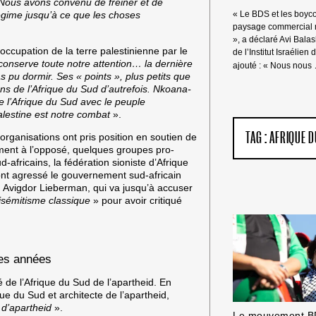
Nous avons convenu de freiner et de
régime jusqu’à ce que les choses
« Le BDS et les boycot
paysage commercial m
», a déclaré Avi Bala
’occupation de la terre palestinienne par le
de l’Institut Israélien 
 conserve toute notre attention… la dernière
ajouté : « Nous nous
as pu dormir. Ses « points », plus petits que
ans de l’Afrique du Sud d’autrefois. Nkoana-
e l’Afrique du Sud avec le peuple
alestine est notre combat
».
TAG :
AFRIQUE D
rganisations ont pris position en soutien de
ment à l’opposé, quelques groupes pro-
-africains, la fédération sioniste d’Afrique
ont agressé le gouvernement sud-africain
s, Avigdor Lieberman, qui va jusqu’à accuser
tisémitisme classique
» pour avoir critiqué
res années
ié de l’Afrique du Sud de l’apartheid. En
e du Sud et architecte de l’apartheid,
 d’apartheid
».
Le mouvement BD