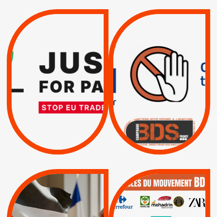
VIOLATIONS DES
TREIZIÈME APPEL.
DROITS DE L’HOMME
RESPECT DU DROIT
PAR ISRAËL :
INTERNATIONAL ?
EXIGEONS LA
TRUMP, MACRON :
SUSPENSION
MÊME COMBAT
TOTALE DE
L’ACCORD
|
|
Actus
D’ASSOCIATION UE-
BOYCOTT DES
ENTREPRISES
ISRAËL
|
|
Boycott militaire
/
APPELS
SANCTIONS
Lettres d'interpellation
|
|
Actus
Pétitions
QUE BOYCOTTER ?
MUNICIPALES 2026 :
/
JE VOTE POUR LE
BOYCOTT
DÉSINVESTISSEME
RESPECT DU DROIT
|
|
|
Actus
Ahava