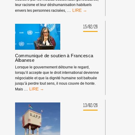
leur racisme et leur déshumanisation habituels
GUERRE
…
envers les personnes racisées,
D’AGRESSION
ISRAÉLO-
ÉTASUNIENNE
15/02/26
CONTRE
L’IRAN
:
IL
EST
Communiqué de soutien à Francesca
GRAND
Albanese
TEMPS
Lorsque le gouvernement détourne le regard,
QUE
lorsqu’il accepte que le droit international devienne
LA
négociable et que la dignité humaine soit bafouée
MAJORITÉ
jusqu’à perdre tout sens, il nous couvre de honte.
MONDIALE
COMMUNIQUÉ
…
Mais
S’OPPOSE
DE
À
SOUTIEN
LA
À
13/02/26
LOI
FRANCESCA
DU
ALBANESE
PLUS
FORT