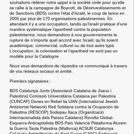
souhaitons réitérer notre appel à la société civile pour qu’elle
se rallie à la campagne de Boycott, de Désinvestissements et
de Sanctions (BDS) contre l’état d’Israël, le coup de lance en
2005 par plus de 170 organisations palestiniennes. En
attendant il y a une occupation, tandis qu’Israël pratique d’une
manière systématique l’apartheid contre la population
palestinienne, nous demandons à nos gouvernements la
rupture de n’importe quel accord avec Israël; qu’ils soient
académique, commercial, culturel ou de tout autre type.
L’occupation, la colonisation et l’apartheid ne sont pas un
modèle pour la Catalogne.
Nous vous demandons de répandre ce communiqué à travers
de vos réseaux sociaux et amitié.
Premiers signataires :
BDS Catalunya Junts (Associació Catalana de Jueus i
Palestins) Comissió Universitària Catalana per Palestina
(CUNCAP) Dones en Rebel·lia IJAN (International Jewish
Antizionist Network) Red Solidaria contra la Ocupación de
Palestina (RESCOP) Sodepau Ítaca (Organització
Internacionalista dels Països Catalans) Revolta Global-
Esquerra Anticapitalista BDS Païs Valencià Plataforma Aturem
la Guerra Taula Palestina (Mallorca) ACSUR Catalunya
Col·lectiu Antimilitarista de Sant Cugat (CASC) Federació