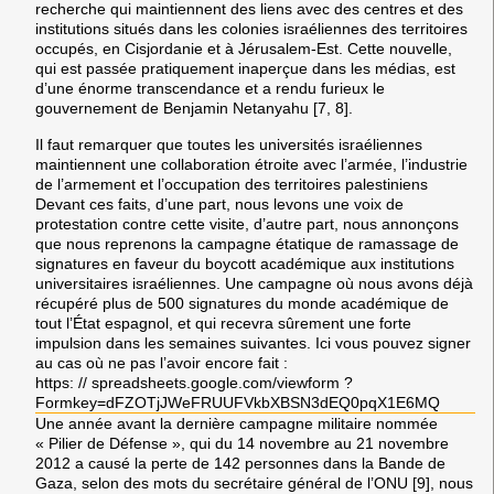
recherche qui maintiennent des liens avec des centres et des
institutions situés dans les colonies israéliennes des territoires
occupés, en Cisjordanie et à Jérusalem-Est. Cette nouvelle,
qui est passée pratiquement inaperçue dans les médias, est
d’une énorme transcendance et a rendu furieux le
gouvernement de Benjamin Netanyahu [7, 8].
Il faut remarquer que toutes les universités israéliennes
maintiennent une collaboration étroite avec l’armée, l’industrie
de l’armement et l’occupation des territoires palestiniens
Devant ces faits, d’une part, nous levons une voix de
protestation contre cette visite, d’autre part, nous annonçons
que nous reprenons la campagne étatique de ramassage de
signatures en faveur du boycott académique aux institutions
universitaires israéliennes. Une campagne où nous avons déjà
récupéré plus de 500 signatures du monde académique de
tout l’État espagnol, et qui recevra sûrement une forte
impulsion dans les semaines suivantes. Ici vous pouvez signer
au cas où ne pas l’avoir encore fait :
https: // spreadsheets.google.com/viewform ?
Formkey=dFZOTjJWeFRUUFVkbXBSN3dEQ0pqX1E6MQ
Une année avant la dernière campagne militaire nommée
« Pilier de Défense », qui du 14 novembre au 21 novembre
2012 a causé la perte de 142 personnes dans la Bande de
Gaza, selon des mots du secrétaire général de l’ONU [9], nous