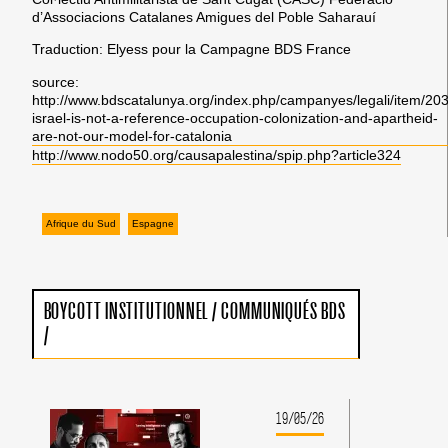
d’Associacions Catalanes Amigues del Poble Saharauí
Traduction: Elyess pour la Campagne BDS France
source:
http://www.bdscatalunya.org/index.php/campanyes/legali/item/203
israel-is-not-a-reference-occupation-colonization-and-apartheid-
are-not-our-model-for-catalonia
http://www.nodo50.org/causapalestina/spip.php?article324
Afrique du Sud
Espagne
BOYCOTT INSTITUTIONNEL
/
COMMUNIQUÉS BDS
/
19/05/26