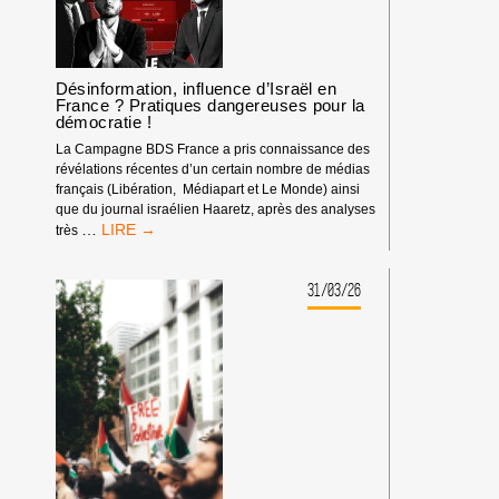
Désinformation, influence d’Israël en
France ? Pratiques dangereuses pour la
démocratie !
La Campagne BDS France a pris connaissance des
révélations récentes d’un certain nombre de médias
français (Libération, Médiapart et Le Monde) ainsi
que du journal israélien Haaretz, après des analyses
DÉSINFORMATION,
…
très
INFLUENCE
D’ISRAËL
EN
31/03/26
FRANCE
?
PRATIQUES
DANGEREUSES
POUR
LA
DÉMOCRATIE
!