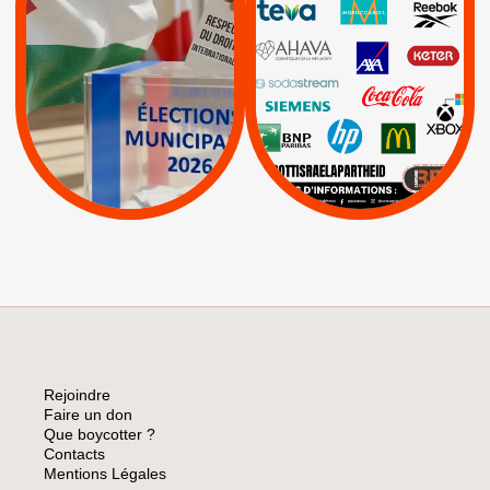
INTERNATIONAL EN
|
|
|
AXA
BNP
CAF
PALESTINE
|
|
Carrefour
HP
|
Keter
|
|
APPELS
Actus
|
Livres et brochures
Espaces Sans
Apartheid
|
|
Mehadrin
PUMA
|
Lettres d'interpellation
|
Sodastream
|
Pétitions
Visuels, tracts,
affiches,...
Rejoindre
Faire un don
Que boycotter ?
Contacts
Mentions Légales