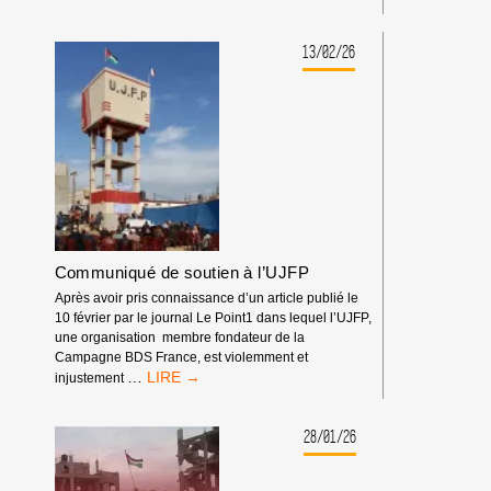
S’OPPOSE
DE
À
SOUTIEN
LA
À
13/02/26
LOI
FRANCESCA
DU
ALBANESE
PLUS
FORT
Communiqué de soutien à l’UJFP
Après avoir pris connaissance d’un article publié le
10 février par le journal Le Point1 dans lequel l’UJFP,
une organisation membre fondateur de la
Campagne BDS France, est violemment et
COMMUNIQUÉ
…
injustement
DE
SOUTIEN
À
28/01/26
L’UJFP