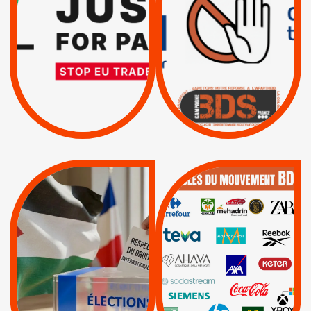
TRUMP, MACRON :
SUSPENSION
MÊME COMBAT
TOTALE DE
L’ACCORD
|
|
Actus
D’ASSOCIATION UE-
BOYCOTT DES
ENTREPRISES
ISRAËL
|
|
Boycott militaire
/
APPELS
SANCTIONS
Lettres d'interpellation
|
|
Actus
Pétitions
QUE BOYCOTTER ?
MUNICIPALES 2026 :
/
JE VOTE POUR LE
BOYCOTT
DÉSINVESTISSEME
RESPECT DU DROIT
|
|
|
Actus
Ahava
INTERNATIONAL EN
|
|
|
AXA
BNP
CAF
PALESTINE
|
|
Carrefour
HP
|
Keter
|
|
APPELS
Actus
|
Livres et brochures
Espaces Sans
Apartheid
|
|
Mehadrin
PUMA