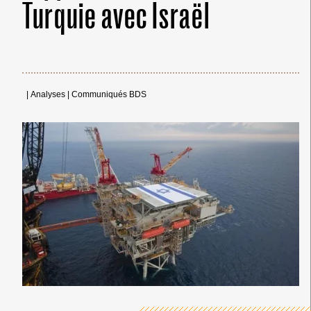
Turquie avec Israël
|
Analyses
|
Communiqués BDS
← Merci ! →