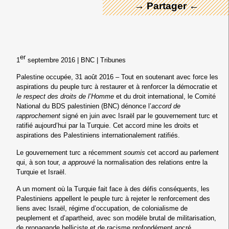
→ Partager ←
er
1
septembre 2016 | BNC | Tribunes
Palestine occupée, 31 août 2016 – Tout en soutenant avec force les
aspirations du peuple turc à restaurer et à renforcer la démocratie et
le respect des droits de l’Homme
et du droit international, le Comité
National du BDS palestinien (BNC) dénonce l’
accord de
rapprochement
signé en juin avec Israël par le gouvernement turc et
ratifié aujourd’hui par la Turquie. Cet accord mine les droits et
aspirations des Palestiniens internationalement ratifiés.
Le gouvernement turc a récemment
soumis
cet accord au parlement
qui, à son tour,
a approuvé
la normalisation des relations entre la
Turquie et Israël.
A un moment où la Turquie fait face à des défis conséquents, les
Palestiniens appellent le peuple turc à rejeter le renforcement des
liens avec Israël, régime d’occupation, de colonialisme de
peuplement et d’apartheid, avec son modèle brutal de militarisation,
de propagande belliciste et de racisme profondément ancré.