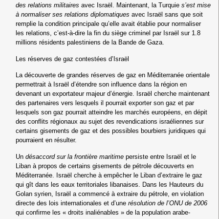
des relations militaires
avec Israël. Maintenant, la Turquie
s’est mise
à normaliser ses relations diplomatiques
avec Israël sans que soit
remplie la condition principale qu’elle avait établie pour normaliser
les relations, c’est-à-dire la fin du siège criminel par Israël sur 1.8
millions résidents palestiniens de la Bande de Gaza.
Les réserves de gaz contestées d’Israël
La découverte de grandes réserves de gaz en Méditerranée orientale
permettrait à Israël d’étendre son influence dans la région en
devenant un exportateur majeur d’énergie. Israël cherche maintenant
des partenaires vers lesquels il pourrait exporter son gaz et par
lesquels son gaz pourrait atteindre les marchés européens, en dépit
des conflits régionaux au sujet des revendications israéliennes sur
certains gisements de gaz et des possibles bourbiers juridiques qui
pourraient en résulter.
Un
désaccord sur la frontière maritime
persiste entre Israël et le
Liban à propos de certains gisements de pétrole découverts en
Méditerranée. Israël cherche à empêcher le Liban d’extraire le gaz
qui gît dans les eaux territoriales libanaises. Dans les Hauteurs du
Golan syrien, Israël a commencé à extraire du pétrole, en violation
directe des lois internationales et d’une
résolution de l’ONU de 2006
qui confirme les « droits inaliénables » de la population arabe-