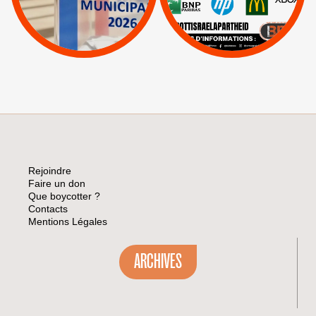
|
Lettres d'interpellation
|
Sodastream
|
Pétitions
Visuels, tracts,
affiches,...
Rejoindre
Faire un don
Que boycotter ?
Contacts
Mentions Légales
ARCHIVES