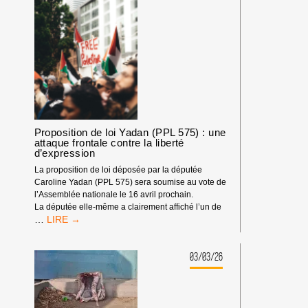
PRATIQUES
DANGEREUSES
POUR
LA
DÉMOCRATIE
!
Proposition de loi Yadan (PPL 575) : une
attaque frontale contre la liberté
d’expression
La proposition de loi déposée par la députée
Caroline Yadan (PPL 575) sera soumise au vote de
l’Assemblée nationale le 16 avril prochain.
La députée elle-même a clairement affiché l’un de
PROPOSITION
…
DE
LOI
YADAN
03/03/26
(PPL
575)
:
UNE