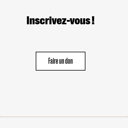
PHASE
DU
«
CESSEZ-
Inscrivez-vous !
LE-
FEU
»
Faire un don