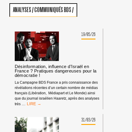
ANALYSES
/
COMMUNIQUÉS BDS
/
19/05/26
Désinformation, influence d’Israël en
France ? Pratiques dangereuses pour la
démocratie !
La Campagne BDS France a pris connaissance des
révélations récentes d’un certain nombre de médias
français (Libération, Médiapart et Le Monde) ainsi
que du journal israélien Haaretz, après des analyses
DÉSINFORMATION,
…
très
INFLUENCE
D’ISRAËL
EN
31/03/26
FRANCE
?