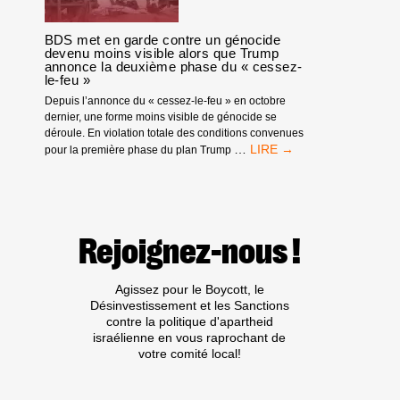
BDS met en garde contre un génocide
devenu moins visible alors que Trump
annonce la deuxième phase du « cessez-
le-feu »
Depuis l’annonce du « cessez-le-feu » en octobre
dernier, une forme moins visible de génocide se
déroule. En violation totale des conditions convenues
BDS
…
pour la première phase du plan Trump
MET
EN
GARDE
CONTRE
UN
Rejoignez-nous !
GÉNOCIDE
DEVENU
MOINS
Agissez pour le Boycott, le
VISIBLE
Désinvestissement et les Sanctions
ALORS
contre la politique d'apartheid
QUE
israélienne en vous raprochant de
TRUMP
votre comité local!
ANNONCE
LA
DEUXIÈME