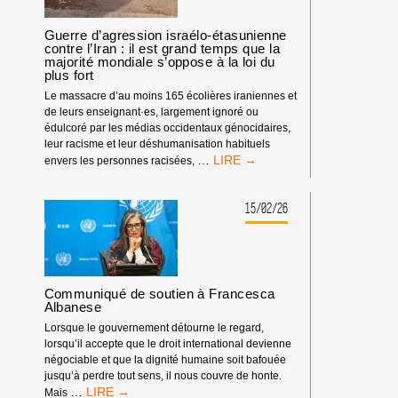
ATTAQUE
FRONTALE
Guerre d’agression israélo-étasunienne
CONTRE
contre l’Iran : il est grand temps que la
LA
majorité mondiale s’oppose à la loi du
plus fort
LIBERTÉ
D’EXPRESSION
Le massacre d’au moins 165 écolières iraniennes et
de leurs enseignant·es, largement ignoré ou
édulcoré par les médias occidentaux génocidaires,
leur racisme et leur déshumanisation habituels
GUERRE
…
envers les personnes racisées,
D’AGRESSION
ISRAÉLO-
ÉTASUNIENNE
15/02/26
CONTRE
L’IRAN
:
IL
EST
Communiqué de soutien à Francesca
GRAND
Albanese
TEMPS
Lorsque le gouvernement détourne le regard,
QUE
lorsqu’il accepte que le droit international devienne
LA
négociable et que la dignité humaine soit bafouée
MAJORITÉ
jusqu’à perdre tout sens, il nous couvre de honte.
MONDIALE
COMMUNIQUÉ
…
Mais