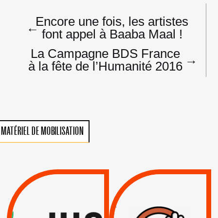
Navigation
Encore une fois, les artistes
de
←
font appel à Baaba Maal !
l’article
La Campagne BDS France
→
à la fête de l’Humanité 2016
MATÉRIEL DE MOBILISATION
VIOLATIONS DES
TREIZIÈME APPEL.
DROITS DE L’HOMME
RESPECT DU DROIT
PAR ISRAËL :
INTERNATIONAL ?
EXIGEONS LA