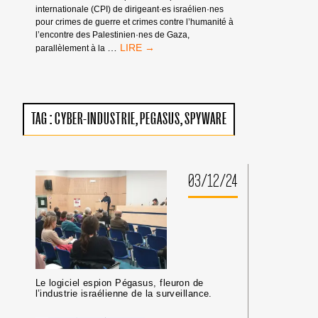
internationale (CPI) de dirigeant·es israélien·nes
pour crimes de guerre et crimes contre l’humanité à
l’encontre des Palestinien·nes de Gaza,
MANDATS
…
parallèlement à la
D’ARRÊT
DE
LA
CPI
:
TAG :
CYBER-INDUSTRIE
PEGASUS
SPYWARE
PAS
DE
TRIBUNE
AUX
CRIMINEL·LES
03/12/24
DE
GUERRE
ISRAÉLIEN·NES
PRÉSUMÉ·ES
DANS
LES
MILIEUX
UNIVERSITAIRES
Le logiciel espion Pégasus, fleuron de
OU
l’industrie israélienne de la surveillance.
CULTURELS