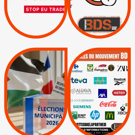
|
|
Actus
D’ASSOCIATION UE-
BOYCOTT DES
ENTREPRISES
ISRAËL
|
|
Boycott militaire
/
APPELS
SANCTIONS
Lettres d'interpellation
|
|
Actus
Pétitions
QUE BOYCOTTER ?
MUNICIPALES 2026 :
/
JE VOTE POUR LE
BOYCOTT
DÉSINVESTISSEME
RESPECT DU DROIT
|
|
|
Actus
Ahava
INTERNATIONAL EN
|
|
|
AXA
BNP
CAF
PALESTINE
|
|
Carrefour
HP
|
Keter
|
|
APPELS
Actus
|
Livres et brochures
Espaces Sans
Apartheid
|
|
Mehadrin
PUMA
|
Lettres d'interpellation
|
Sodastream
|
Pétitions
Visuels, tracts,
affiches,...