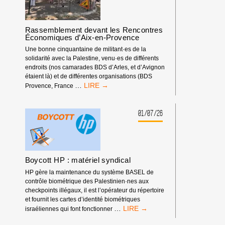
DOIT
ÊTRE
EXCLUE
Rassemblement devant les Rencontres
DES
Économiques d’Aix-en-Provence
COMPÉTITIONS
INTERNATIONALES
Une bonne cinquantaine de militant·es de la
!
solidarité avec la Palestine, venu·es de différents
endroits (nos camarades BDS d’Arles, et d’Avignon
étaient là) et de différentes organisations (BDS
RASSEMBLEMENT
…
Provence, France
DEVANT
LES
RENCONTRES
01/07/26
ÉCONOMIQUES
D’AIX-
EN-
PROVENCE
Boycott HP : matériel syndical
HP gère la maintenance du système BASEL de
contrôle biométrique des Palestinien·nes aux
checkpoints illégaux, il est l’opérateur du répertoire
et fournit les cartes d’identité biométriques
BOYCOTT
…
israéliennes qui font fonctionner
HP