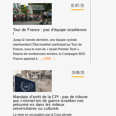
:
MATÉRIEL
01/07/26
SYNDICAL
Tour de France : pas d’équipe israélienne
!
Jusqu’à l’année dernière, une équipe cycliste
représentant l’État israélien participait au Tour de
France, sous le nom de « Israël Premier Tech ».
Depuis de nombreuses années, la Campagne BDS
TOUR
…
France appelait à
DE
FRANCE
:
28/06/26
PAS
D’ÉQUIPE
ISRAÉLIENNE
!
Mandats d’arrêt de la CPI : pas de tribune
aux criminel·les de guerre israélien·nes
présumé·es dans les milieux
universitaires ou culturels
La mise en accusation par la Cour pénale