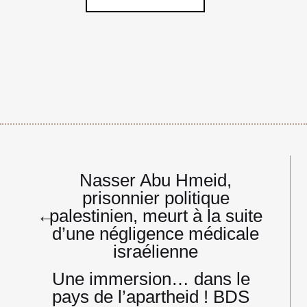
Navigation
Nasser Abu Hmeid,
de
prisonnier politique
l’article
←
palestinien, meurt à la suite
d’une négligence médicale
israélienne
Une immersion… dans le
pays de l’apartheid ! BDS