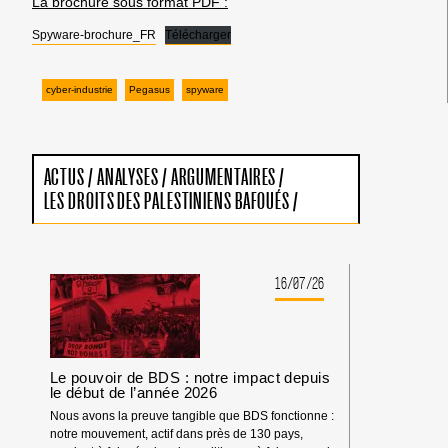
La brochure sous format PDF :
Spyware-brochure_FR
Télécharger
cyber-industrie
Pegasus
spyware
ACTUS
/
ANALYSES
/
ARGUMENTAIRES
/
LES DROITS DES PALESTINIENS BAFOUÉS
/
16/07/26
Le pouvoir de BDS : notre impact depuis
le début de l’année 2026
Nous avons la preuve tangible que BDS fonctionne :
notre mouvement, actif dans près de 130 pays,