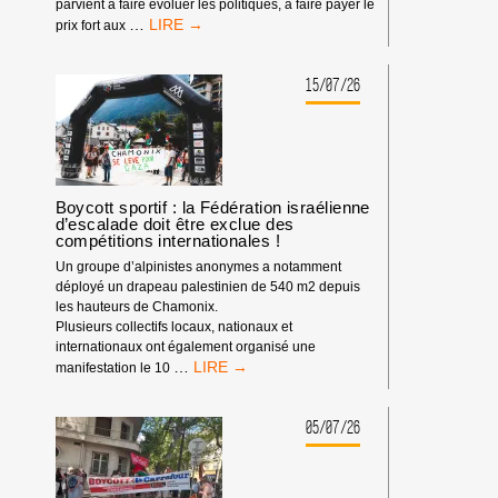
parvient à faire évoluer les politiques, à faire payer le
LE
…
prix fort aux
POUVOIR
DE
BDS
15/07/26
:
NOTRE
IMPACT
DEPUIS
LE
DÉBUT
Boycott sportif : la Fédération israélienne
d’escalade doit être exclue des
DE
compétitions internationales !
L’ANNÉE
2026
Un groupe d’alpinistes anonymes a notamment
déployé un drapeau palestinien de 540 m2 depuis
les hauteurs de Chamonix.
Plusieurs collectifs locaux, nationaux et
internationaux ont également organisé une
BOYCOTT
…
manifestation le 10
SPORTIF
:
LA
05/07/26
FÉDÉRATION
ISRAÉLIENNE
D’ESCALADE