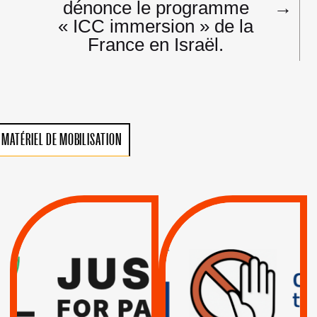
dénonce le programme
→
« ICC immersion » de la
France en Israël.
MATÉRIEL DE MOBILISATION
VIOLATIONS DES
TREIZIÈME APPEL.
DROITS DE L’HOMME
RESPECT DU DROIT
PAR ISRAËL :
INTERNATIONAL ?
EXIGEONS LA
TRUMP, MACRON :
SUSPENSION
MÊME COMBAT
TOTALE DE
L’ACCORD