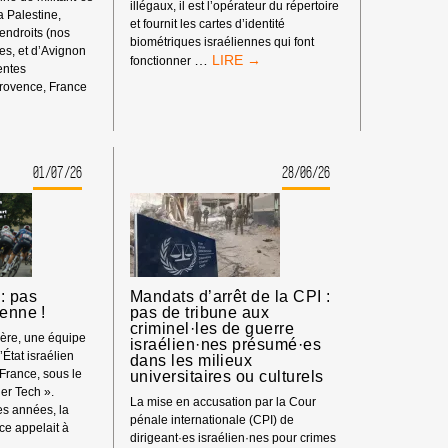
illégaux, il est l’opérateur du répertoire
la Palestine,
et fournit les cartes d’identité
 endroits (nos
biométriques israéliennes qui font
s, et d’Avignon
BOYCOTT
…
fonctionner
rentes
HP
rovence, France
:
ENT
MATÉRIEL
SYNDICAL
01/07/26
28/06/26
S
: pas
Mandats d’arrêt de la CPI :
ienne !
pas de tribune aux
criminel·les de guerre
ière, une équipe
israélien·nes présumé·es
’État israélien
dans les milieux
 France, sous le
universitaires ou culturels
er Tech ».
La mise en accusation par la Cour
s années, la
pénale internationale (CPI) de
e appelait à
dirigeant·es israélien·nes pour crimes