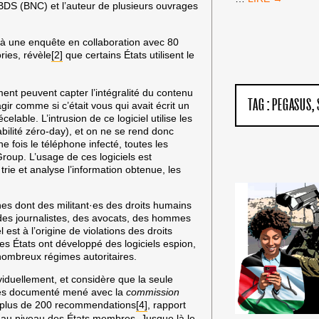
 BDS (BNC) et l’auteur de plusieurs ouvrages
DE
FRANCE
:
e à une enquête en collaboration avec 80
PAS
ries, révèle
[2]
que certains États utilisent le
D’ÉQUIPE
ISRAÉLIENNE
!
ement peuvent capter l’intégralité du contenu
TAG :
PEGASUS
ir comme si c’était vous qui avait écrit un
lable. L’intrusion de ce logiciel utilise les
bilité zéro-day), et on ne se rend donc
e fois le téléphone infecté, toutes les
oup. L’usage de ces logiciels est
i trie et analyse l’information obtenue, les
es dont des militant·es des droits humains
, des journalistes, des avocats, des hommes
 est à l’origine de violations des droits
es États ont développé des logiciels espion,
 nombreux régimes autoritaires.
ividuellement, et considère que la seule
 très documenté mené avec la
commission
 plus de 200 recommendations
[4]
, rapport
r au niveau des États membres. Jusque là le