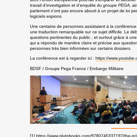
travail d’investigation et d’enquête du
groupe PEGA,
ai
parlement n’ont pas encore abouti à un projet de loi p
logiciels espions.
Une centaine de personnes assistaient à la conférence
une traduction remarquable sur ce sujet difficile. Le déb
questions pertinentes du public ; et surtout grâce à une
qui a répondu de manière claire et précise aux question
personnes très bien informées sur certains dossiers.
La conférence est à regarder ici :
https://www.youtub
BDSF / Groupe Pega France / Embargo Militaire
[1]
https://www.plutobooks.com/9780745337197/the-privat