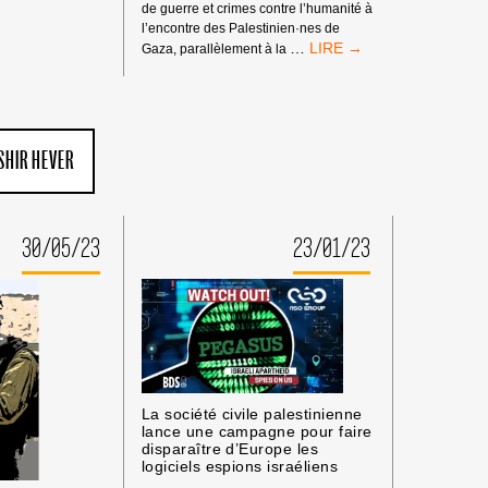
de guerre et crimes contre l’humanité à
l’encontre des Palestinien·nes de
MANDATS
…
Gaza, parallèlement à la
D’ARRÊT
DE
LA
CPI
:
SHIR HEVER
PAS
DE
TRIBUNE
AUX
30/05/23
23/01/23
CRIMINEL·LES
DE
GUERRE
ISRAÉLIEN·NES
PRÉSUMÉ·ES
DANS
LES
MILIEUX
UNIVERSITAIRES
La société civile palestinienne
OU
lance une campagne pour faire
CULTURELS
disparaître d’Europe les
logiciels espions israéliens