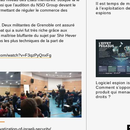
Il est temps de m
nsi que l’audition du NSO Group devant le
à l’exploitation de
ermettant de réguler le commerce des
espions
. Deux militantes de Grenoble ont assuré
at qui a suivi fut très riche grâce aux
 maîtrise bluffante du sujet par Shir Hever
s les plus techniques de la part de
e.com/watch?v=F3qzPyQnxFg
Logiciel espion is
Comment s’oppos
produit qui mena
droits ?
ization-of-israeli-security/