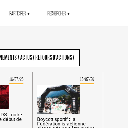
PARTICIPER
RECHERCHER
ENEMENTS
/
ACTUS
/
RETOURS D'ACTIONS
/
16/07/26
15/07/26
DS : notre
e début de
Boycott sportif : la
Fédération israélienne