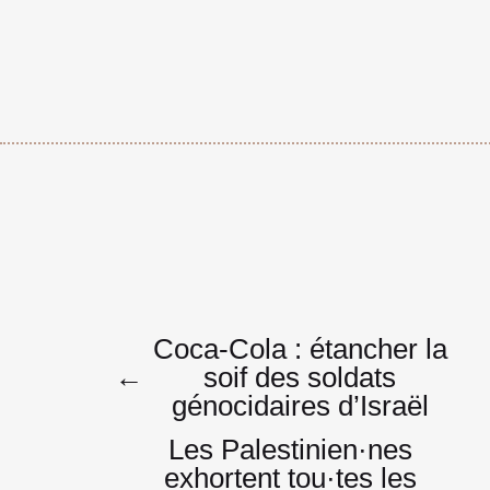
Navigatio
Coca-Cola : étancher la
←
soif des soldats
génocidaires d’Israël
de
Les Palestinien·nes
exhortent tou·tes les