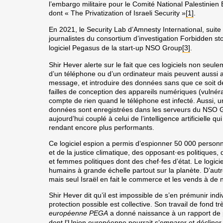
l’embargo militaire pour le Comité National Palestinien
dont « The Privatization of Israeli Security »
[1]
.
En 2021, le Security Lab d’Amnesty International, suit
journalistes du consortium d’investigation Forbidden sto
logiciel Pegasus de la start-up NSO Group
[3]
.
Shir Hever alerte sur le fait que ces logiciels non seul
d’un téléphone ou d’un ordinateur mais peuvent aussi ag
message, et introduire des données sans que ce soit déce
failles de conception des appareils numériques (vulnéra
compte de rien quand le téléphone est infecté. Aussi, un
données sont enregistrées dans les serveurs du NSO Gr
aujourd’hui couplé à celui de l’intelligence artificielle qu
rendant encore plus performants.
Ce logiciel espion a permis d’espionner 50 000 personn
et de la justice climatique, des opposant·es politiques
et femmes politiques dont des chef·fes d’état. Le logiciel
humains à grande échelle partout sur la planète. D’autr
mais seul Israël en fait le commerce et les vends à de
Shir Hever dit qu’il est impossible de s’en prémunir ind
protection possible est collective. Son travail de fond
européenne PEGA
a donné naissance à un rapport de
dont l’Union européenne pourrait s’emparer et décline