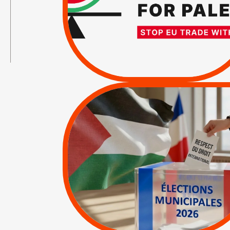
TOTALE DE
→
L’ACCORD
D’ASSOCIATION UE-
ISRAËL
/
APPELS
SANCTIONS
|
|
Actus
Pétitions
MUNICIPALES 2026 :
JE VOTE POUR LE
RESPECT DU DROIT
INTERNATIONAL EN
PALESTINE
|
|
APPELS
Actus
Espaces Sans
Apartheid
|
Lettres d'interpellation
|
Pétitions