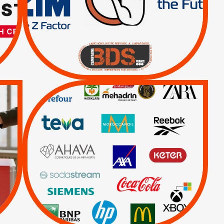
MÊME COMBAT
|
|
Actus
BOYCOTT DES
ENTREPRISES
|
|
Boycott militaire
Lettres d'interpellation
QUE BOYCOTTER ?
/
BOYCOTT
DÉSINVESTISSEMENT
|
|
|
Actus
Ahava
|
|
|
AXA
BNP
CAF
|
|
Carrefour
HP
|
Keter
|
Livres et brochures
|
|
Mehadrin
PUMA
|
Sodastream
Visuels, tracts,
affiches,...