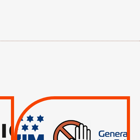
TREIZIÈME APPEL.
RESPECT DU DROIT
INTERNATIONAL ?
TRUMP, MACRON :