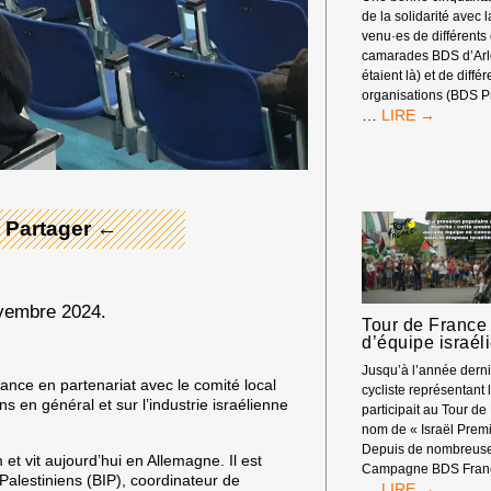
de la solidarité avec 
venu·es de différents
camarades BDS d’Arle
étaient là) et de diffé
organisations (BDS P
RASSEMBLEM
 Merci ! →
…
DEVANT
LES
RENCONTRES
ÉCONOMIQUE
D’AIX-
 Partager ←
EN-
PROVENCE
ovembre 2024.
Tour de France 
d’équipe israél
Jusqu’à l’année dern
nce en partenariat avec le comité local
cycliste représentant l
ns en général et sur l’industrie israélienne
participait au Tour de
nom de « Israël Premi
Depuis de nombreuse
t vit aujourd’hui en Allemagne. Il est
Campagne BDS Franc
t Palestiniens (BIP), coordinateur de
TOUR
…