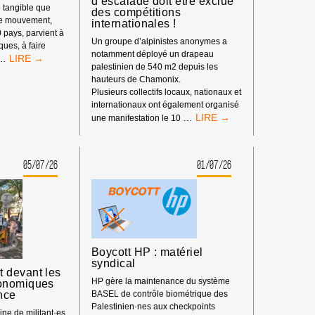
d’escalade doit être exclue
 tangible que
des compétitions
re mouvement,
internationales !
0 pays, parvient à
Un groupe d’alpinistes anonymes a
iques, à faire
notamment déployé un drapeau
LE
…
palestinien de 540 m2 depuis les
POUVOIR
hauteurs de Chamonix.
DE
Plusieurs collectifs locaux, nationaux et
BDS
internationaux ont également organisé
:
BOYCOTT
…
une manifestation le 10
NOTRE
SPORTIF
IMPACT
:
DEPUIS
LA
LE
05/07/26
01/07/26
FÉDÉRATION
DÉBUT
ISRAÉLIENNE
DE
D’ESCALADE
L’ANNÉE
DOIT
2026
ÊTRE
EXCLUE
DES
Boycott HP : matériel
COMPÉTITIONS
syndical
INTERNATIONALES
 devant les
!
HP gère la maintenance du système
onomiques
nce
BASEL de contrôle biométrique des
Palestinien·nes aux checkpoints
ne de militant·es