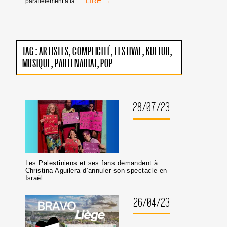
…
parallèlement à la
D’ARRÊT
DE
LA
CPI
:
TAG :
ARTISTES
COMPLICITÉ
FESTIVAL
KULTUR
PAS
MUSIQUE
PARTENARIAT
POP
DE
TRIBUNE
AUX
CRIMINEL·LES
DE
28/07/23
GUERRE
ISRAÉLIEN·NES
PRÉSUMÉ·ES
DANS
LES
MILIEUX
Les Palestiniens et ses fans demandent à
UNIVERSITAIRES
Christina Aguilera d’annuler son spectacle en
OU
Israël
CULTURELS
26/04/23