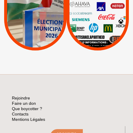
PALESTINE
|
|
Carrefour
HP
|
Keter
|
|
APPELS
Actus
|
Livres et brochures
Espaces Sans
Apartheid
|
|
Mehadrin
PUMA
|
Lettres d'interpellation
|
Sodastream
|
Pétitions
Visuels, tracts,
affiches,...
Rejoindre
Faire un don
Que boycotter ?
Contacts
Mentions Légales