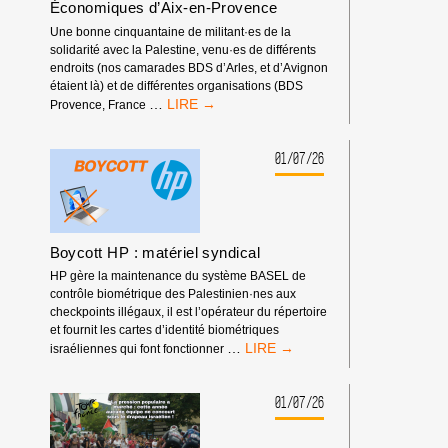
Économiques d’Aix-en-Provence
COMPÉTITIONS
INTERNATIONALES
Une bonne cinquantaine de militant·es de la
!
solidarité avec la Palestine, venu·es de différents
endroits (nos camarades BDS d’Arles, et d’Avignon
étaient là) et de différentes organisations (BDS
RASSEMBLEMENT
…
Provence, France
DEVANT
LES
RENCONTRES
01/07/26
ÉCONOMIQUES
D’AIX-
EN-
PROVENCE
Boycott HP : matériel syndical
HP gère la maintenance du système BASEL de
contrôle biométrique des Palestinien·nes aux
checkpoints illégaux, il est l’opérateur du répertoire
et fournit les cartes d’identité biométriques
BOYCOTT
…
israéliennes qui font fonctionner
HP
:
MATÉRIEL
01/07/26
SYNDICAL