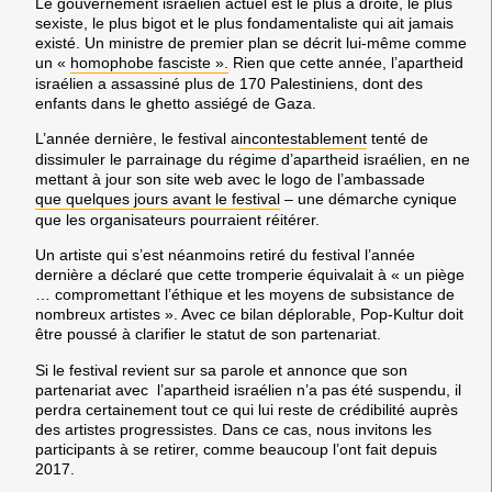
Le gouvernement israélien actuel est le plus à droite, le plus
sexiste, le plus bigot et le plus fondamentaliste qui ait jamais
existé. Un ministre de premier plan se décrit lui-même comme
un «
homophobe fasciste ».
Rien que cette année, l’apartheid
israélien a assassiné plus de 170 Palestiniens, dont des
enfants dans le ghetto assiégé de Gaza.
L’année dernière, le festival a
incontestablement
tenté de
dissimuler le parrainage du régime d’apartheid israélien, en ne
mettant à jour son site web avec le logo de l’ambassade
que quelques jours avant le festival
– une démarche cynique
que les organisateurs pourraient réitérer.
Un artiste qui s’est néanmoins retiré du festival l’année
dernière a déclaré que cette tromperie équivalait à « un piège
… compromettant l’éthique et les moyens de subsistance de
nombreux artistes ». Avec ce bilan déplorable, Pop-Kultur doit
être poussé à clarifier le statut de son partenariat.
Si le festival revient sur sa parole et annonce que son
partenariat avec l’apartheid israélien n’a pas été suspendu, il
perdra certainement tout ce qui lui reste de crédibilité auprès
des artistes progressistes. Dans ce cas, nous invitons les
participants à se retirer, comme beaucoup l’ont fait depuis
2017.