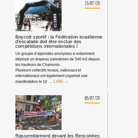
BDS
15/07/26
:
NOTRE
IMPACT
DEPUIS
LE
DÉBUT
Boycott sportif : la Fédération israélienne
d’escalade doit être exclue des
DE
compétitions internationales !
L’ANNÉE
2026
Un groupe d’alpinistes anonymes a notamment
déployé un drapeau palestinien de 540 m2 depuis
les hauteurs de Chamonix.
Plusieurs collectifs locaux, nationaux et
internationaux ont également organisé une
BOYCOTT
…
manifestation le 10
SPORTIF
:
LA
05/07/26
FÉDÉRATION
ISRAÉLIENNE
D’ESCALADE
DOIT
ÊTRE
EXCLUE
Rassemblement devant les Rencontres
DES