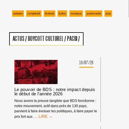
artistes
complicité
festival
kultur
musique
partenariat
pop
ACTUS
/
BOYCOTT CULTUREL
/
PACBI
/
16/07/26
Le pouvoir de BDS : notre impact depuis
le début de l’année 2026
Nous avons la preuve tangible que BDS fonctionne :
notre mouvement, actif dans près de 130 pays,
parvient à faire évoluer les politiques, à faire payer le
LE
…
prix fort aux
POUVOIR
DE