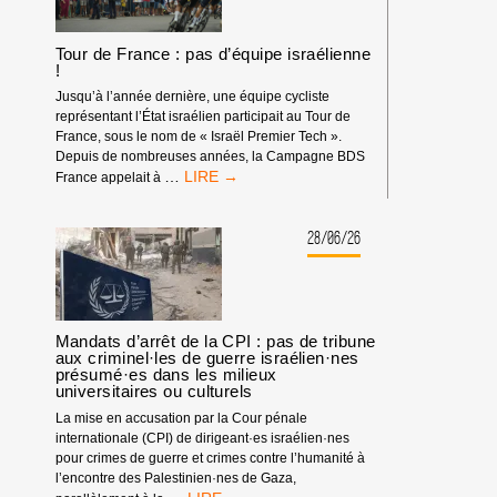
Tour de France : pas d’équipe israélienne
!
Jusqu’à l’année dernière, une équipe cycliste
représentant l’État israélien participait au Tour de
France, sous le nom de « Israël Premier Tech ».
Depuis de nombreuses années, la Campagne BDS
TOUR
…
France appelait à
DE
FRANCE
:
28/06/26
PAS
D’ÉQUIPE
ISRAÉLIENNE
!
Mandats d’arrêt de la CPI : pas de tribune
aux criminel·les de guerre israélien·nes
présumé·es dans les milieux
universitaires ou culturels
La mise en accusation par la Cour pénale
internationale (CPI) de dirigeant·es israélien·nes
pour crimes de guerre et crimes contre l’humanité à
l’encontre des Palestinien·nes de Gaza,
MANDATS