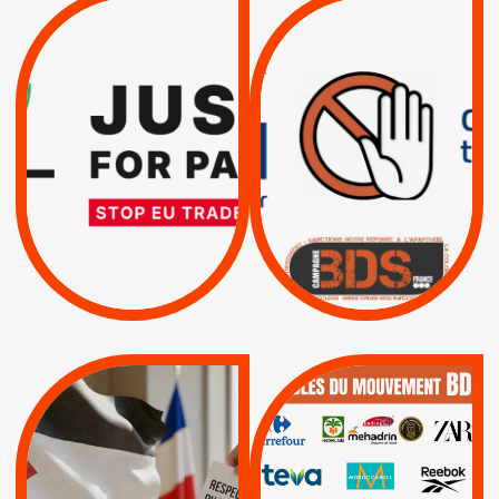
VIOLATIONS DES
TREIZIÈME APPEL.
DROITS DE L’HOMME
RESPECT DU DROIT
PAR ISRAËL :
INTERNATIONAL ?
EXIGEONS LA
TRUMP, MACRON :
SUSPENSION
MÊME COMBAT
TOTALE DE
L’ACCORD
|
|
Actus
D’ASSOCIATION UE-
BOYCOTT DES
ENTREPRISES
ISRAËL
|
|
Boycott militaire
/
APPELS
SANCTIONS
Lettres d'interpellation
|
|
Actus
Pétitions
QUE BOYCOTTER ?
MUNICIPALES 2026 :
/
JE VOTE POUR LE
BOYCOTT
DÉSINVESTISSEME
RESPECT DU DROIT
|
|
|
Actus
Ahava
INTERNATIONAL EN
|
|
|
AXA
BNP
CAF