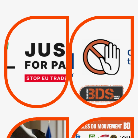
VIOLATIONS DES
TREIZIÈME APPEL.
DROITS DE L’HOMME
RESPECT DU DROIT
PAR ISRAËL :
INTERNATIONAL ?
EXIGEONS LA
TRUMP, MACRON :
SUSPENSION
MÊME COMBAT
TOTALE DE
L’ACCORD
|
|
Actus
D’ASSOCIATION UE-
BOYCOTT DES
ENTREPRISES
ISRAËL
|
|
Boycott militaire
/
APPELS
SANCTIONS
Lettres d'interpellation
|
|
Actus
Pétitions
QUE BOYCOTTER ?
MUNICIPALES 2026 :
/
BOYCOTT
DÉSINVESTISSEME