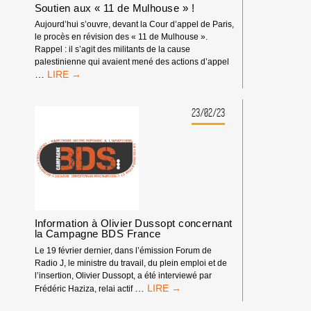
Soutien aux « 11 de Mulhouse » !
Aujourd’hui s’ouvre, devant la Cour d’appel de Paris,
le procès en révision des « 11 de Mulhouse ».
Rappel : il s’agit des militants de la cause
palestinienne qui avaient mené des actions d’appel
SOUTIEN
…
AUX
« 11
DE
23/02/23
MULHOUSE »
!
Information à Olivier Dussopt concernant
la Campagne BDS France
Le 19 février dernier, dans l’émission Forum de
Radio J, le ministre du travail, du plein emploi et de
l’insertion, Olivier Dussopt, a été interviewé par
<STRONG>INFORMATION
…
Frédéric Haziza, relai actif
À