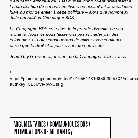
d’épuration ethnique de l’Etat d’Israël contribuent gravement à
la banalisation de cet antisémitisme en assimilant la population
juive du monde entier à cette politique – alors que nombreux
Juifs ont rallié la Campagne BDS.
Le Campagne BDS est riche de la grande diversité de ses
militants. Nous ne nous laisserons pas intimider par des
calomnies, et nous continuerons de militer avec confiance,
parce que le droit et la justice sont de notre côté.
Jean-Guy Greilsamer, militant de la Campagne BDS France
*
https://plus.google.com/photos/101056143108562695304/albu
authkey=CL3Mve-bvvOsFg
ARGUMENTAIRES
/
COMMUNIQUÉS BDS
/
INTIMIDATIONS DE MILITANTS
/