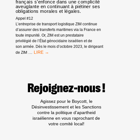
français s’enfonce dans une complicité
aveuglante en continuant à piétiner ses
obligations morales et légales.
Appel #12
L’entreprise de transport logistique ZIM continue
d’assurer des transferts maritimes via la France en
toute impunité. Or, ZIM est un prestataire
privilégié de l’État génocidaire israélien et de
son armée. Dès le mois d’octobre 2023, le dirigeant
DOUZIÈME
…
de ZIM
APPEL :
LE
GOUVERNEMENT
FRANÇAIS
S’ENFONCE
Rejoignez-nous !
DANS
UNE
COMPLICITÉ
Agissez pour le Boycott, le
AVEUGLANTE
Désinvestissement et les Sanctions
EN
contre la politique d'apartheid
CONTINUANT
israélienne en vous raprochant de
À
votre comité local!
PIÉTINER
SES
OBLIGATIONS