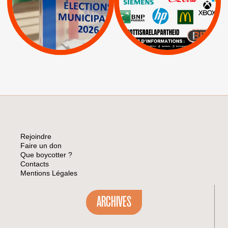
Espaces Sans
Apartheid
|
|
Mehadrin
PUMA
|
Lettres d'interpellation
|
Sodastream
|
Pétitions
Visuels, tracts,
affiches,...
Rejoindre
Faire un don
Que boycotter ?
Contacts
Mentions Légales
ARCHIVES