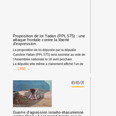
LA
DÉMOCRATIE
!
Proposition de loi Yadan (PPL 575) : une
attaque frontale contre la liberté
d’expression
La proposition de loi déposée par la députée
Caroline Yadan (PPL 575) sera soumise au vote de
l’Assemblée nationale le 16 avril prochain.
La députée elle-même a clairement affiché l’un de
PROPOSITION
…
DE
LOI
YADAN
03/03/26
(PPL
575)
:
UNE
ATTAQUE
FRONTALE
Guerre d’agression israélo-étasunienne
CONTRE