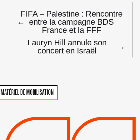
Navigation
FIFA – Palestine : Rencontre
de
←
entre la campagne BDS
l’article
France et la FFF
Lauryn Hill annule son
→
concert en Israël
MATÉRIEL DE MOBILISATION
VIOLATIONS DES
TREIZIÈME APPEL.
DROITS DE L’HOMME
RESPECT DU DROIT