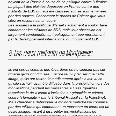
boycott de la Russie à cause de sa politique contre l’Ukraine.
La plupart des plaintes déposées en France contre des
militants de BDS ont soit été classées soit se sont terminées
par des relaxes. Concernant le procès de Colmar que vous
citez un recours est en cours.
Les soutiens à la politique d’Israël s’acharnent à vouloir faire
condamner les militants de BDS, mais leur obsession est
largement condamnée, tant politiquement que moralement,
par le développement international du mouvement BDS
8. Les deux militants de Montpellier.
Ils ont certes commis une étourderie en ne cliquant pas sur
l’image qu’ils ont diffusée. Encore faut-il préciser que cette
image, qu’ils ont retirée immédiatement après avoir vu ce
qu’elle cachait, avait été diffusée dans la précipitation lors des
mobilisations pendant les massacres à Gaza (qualifiés
rappelons-le de « crime d’incitation au génocide et crimes
contre l’Humanité » par le Tribunal Russell sur la Palestine).
Mais chercher à débusquer la moindre maladresse commise
par des militants qui combattent un massacre en cours est un
geste indigne, visant à discréditer les mobilisations de
solidarité avec le peuple palestinien. C’est pourquoi nous