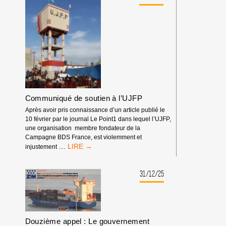
LOI
FRANCESCA
DU
ALBANESE
PLUS
FORT
Communiqué de soutien à l’UJFP
Après avoir pris connaissance d’un article publié le
10 février par le journal Le Point1 dans lequel l’UJFP,
une organisation membre fondateur de la
Campagne BDS France, est violemment et
COMMUNIQUÉ
…
injustement
DE
SOUTIEN
À
31/12/25
L’UJFP
Douzième appel : Le gouvernement