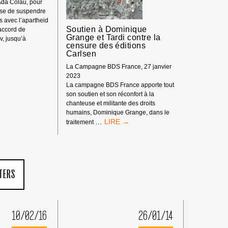
Ada Colau, pour
use de suspendre
ls avec l’apartheid
Soutien à Dominique
’accord de
Grange et Tardi contre la
v, jusqu’à
censure des éditions
Carlsen
La Campagne BDS France, 27 janvier
»
2023
La campagne BDS France apporte tout
son soutien et son réconfort à la
chanteuse et militante des droits
humains, Dominique Grange, dans le
SOUTIEN
…
traitement
À
DOMINIQUE
GRANGE
ET
TARDI
TERS
CONTRE
LA
CENSURE
DES
10/02/16
26/01/14
ÉDITIONS
CARLSEN