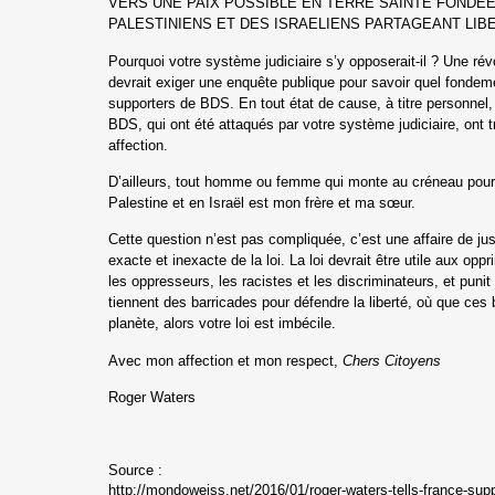
VERS UNE PAIX POSSIBLE EN TERRE SAINTE FONDEE 
PALESTINIENS ET DES ISRAELIENS PARTAGEANT LIBE
Pourquoi votre système judiciaire s’y opposerait-il ? Une ré
devrait exiger une enquête publique
pour savoir quel fondeme
supporters de BDS.
En tout état de cause, à titre personnel,
BDS, qui ont été attaqués par votre système judiciaire, ont
affection.
D’ailleurs, tout homme ou femme qui monte au créneau pour
Palestine et en Israël est mon frère et ma sœur.
Cette question n’est pas compliquée, c’est une affaire de just
exacte et inexacte de la loi. La loi devrait être utile aux op
les oppresseurs, les racistes et les
discriminateurs, et pun
tiennent des barricades pour défendre la liberté, où que ces 
planète, alors votre loi est imbécile.
Avec mon affection et mon respect,
Chers Citoyens
Roger Waters
Source :
http://mondoweiss.net/2016/01/roger-waters-tells-france-supp