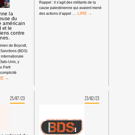
Rappel : il s’agit des militants de la
cause palestinienne qui avaient mené
SOUTIEN
…
ne la
des actions d’appel
teuse du
AUX
e américain
« 11
 et le
DE
iens contre
MULHOUSE »
·nes.
!
nien de Boycott,
 Sanctions (BDS)
 internationale
États-Unis, y
u Parti
complicité
S
NDAMNE
25/07/23
23/02/23
MPLICITÉ
NTEUSE
RTI
MOCRATE
ÉRICAIN
EC