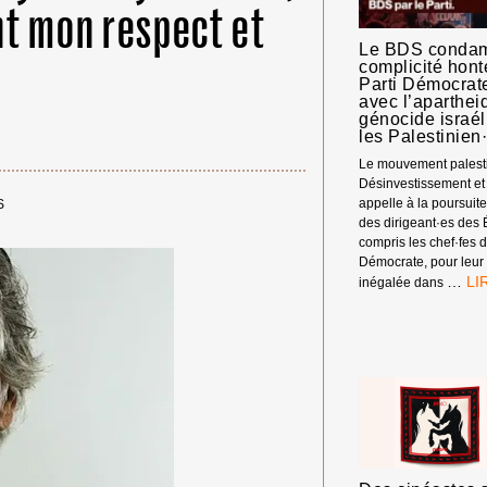
nt mon respect et
Le BDS condam
complicité hon
Parti Démocrat
avec l’apartheid
génocide israél
les Palestinien
Le mouvement palesti
Désinvestissement et
appelle à la poursuite
S
des dirigeant·es des 
compris les chef·fes d
Démocrate, pour leur 
LE
…
inégalée dans
BD
CO
LA
CO
HO
DU
PA
DÉ
AM
AV