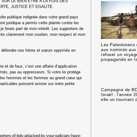
SUR LE BIEN ETRE A LA FOIS DES
RTE, JUSTICE ET EGALITE.
volte publique indignée dans votre grand pays
nt juridique a permis cette plainte contre les
 je ferais part de mon intérêt. Les supporters de
 très clairement mon soutien, mon respect et mon
Les Palestinien
aux nominés aux
 défendre nos frères et sœurs opprimés en
refuser un voyag
propagande en Is
e et de faux, c’est une affaire d’application
primés, pas au oppresseurs. Si votre loi protège
it les hommes et les femmes au grand cœur qui
barricades puissent exister sur notre petite
Campagne de BD
Israël : l’année 2
elle un tournant d
orters-of-bds-attacked-by-your-judiciary-have-