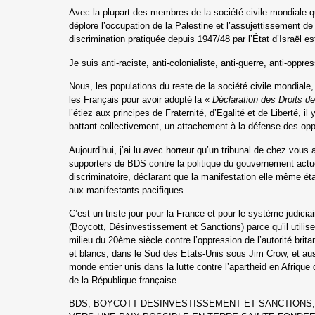
Avec la plupart des membres de la société civile mondiale qu
déplore l’occupation de la Palestine et l’assujettissement de
discrimination pratiquée depuis 1947/48 par l’État d’Israël es
Je suis anti-raciste, anti-colonialiste, anti-guerre, anti-oppre
Nous, les populations du reste de la société civile mondial
les Français pour avoir adopté la «
Déclaration des Droits 
l’étiez aux principes de Fraternité, d’Egalité et de Liberté,
il 
battant collectivement, un attachement à la défense des opp
Aujourd’hui, j’ai lu avec horreur qu’un tribunal de chez vous 
supporters de BDS contre la politique du gouvernement actuel
discriminatoire, déclarant que la manifestation elle même
éta
aux manifestants pacifiques.
C’est un triste jour pour la France et pour le système judicia
(Boycott, Désinvestissement et Sanctions) parce qu’il utili
milieu du 20ème siècle
contre l’oppression de l’autorité brit
et blancs,
dans le Sud des Etats-Unis sous Jim Crow, et aus
monde entier unis dans la lutte contre l’apartheid en Afriqu
de la République française.
BDS, BOYCOTT DESINVESTISSEMENT ET SANCTIONS, E