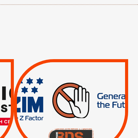
TREIZIÈME APPEL.
RESPECT DU DROIT
INTERNATIONAL ?
TRUMP, MACRON :
MÊME COMBAT
|
|
Actus
BOYCOTT DES
ENTREPRISES
|
|
Boycott militaire