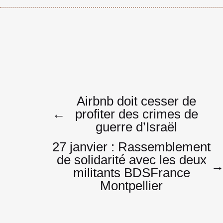
Navigatio
Airbnb doit cesser de
←
profiter des crimes de
guerre d’Israël
de
27 janvier : Rassemblement
de solidarité avec les deux
militants BDSFrance
l’article
Montpellier