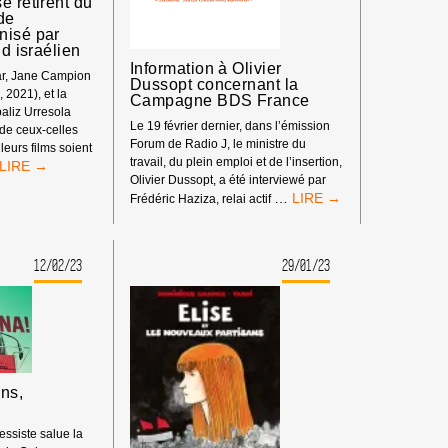
e retirent du
APARTHEID
 de
nisé par
id israélien
NOCIDE
Information à Olivier
ar, Jane Campion
RAÉLIENS
Dussopt concernant la
, 2021), et la
NTRE
Campagne BDS France
aliz Urresola
S
Le 19 février dernier, dans l’émission
 de ceux-celles
LESTINIEN·NES.
Forum de Radio J, le ministre du
eurs films soient
travail, du plein emploi et de l’insertion,
DES
Olivier Dussopt, a été interviewé par
CINÉASTES
<STRONG>INFORMATI
…
SE
Frédéric Haziza, relai actif
À
RETIRENT
OLIVIER
DU
DUSSOPT
FESTIVAL
12/02/23
29/01/23
CONCERNANT
DU
LA
FILM
CAMPAGNE
DE
BDS
JÉRUSALEM
FRANCE</STRONG>
ORGANISÉ
PAR
L’ÉTAT
ns,
D’APARTHEID
ISRAÉLIEN
essiste salue la