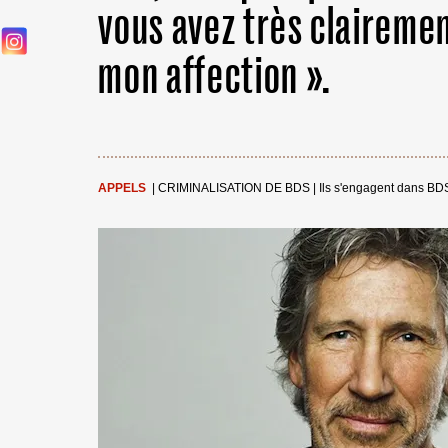
vous avez très claireme
mon affection ».
APPELS
|
CRIMINALISATION DE BDS
|
Ils s'engagent dans BD