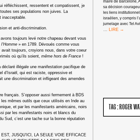
maire de Barcelone, 
i réfléchissent, ressentent et compatissent, je
sa décision courage
 toutes ses populations non juives. La
les liens institutionne
t inacceptable.
israélien, y compris l
jumelage avec Tel Avi
ssion et anti-discrimination.
« NOUS
…
TE
e, avons toujours levé notre chapeau devant vous
SALUONS,
de l’Homme
» en 1789. Dévoués comme vous
BARCELONE ! 
y avait
toujours, croyions nous, dans votre coeur
rimés où qu’ils soient,
même hors de France
!
a déclaré illégale une manifestation pacifique de
 d’Israël, qui est raciste, oppressive et
it
une discrimination
et infligeant des amendes
ire français.
S’opposer aussi fermement à BDS
se les mêmes outils que ceux utilisés en Inde
au
TAG :
ROGER WA
annique, et par les manifestants américains, noirs
si par les manifestants noirs et blancs du
e du Sud,
c’est une tache sur la bonne réputation
ST, JUSQU’ICI, LA SEULE VOIE EFFICACE