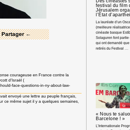
Des cinéastes s
L’
 Merci ! →
festival du film
ET
Jérusalem orga
LE
l’État d’aparthe
GÉ
La lauréate d’un Osc
IS
(meilleure réalisatrice
CO
cinéaste basque Estíb
 Partager ←
LE
Solaguren font partie
PA
qui ont demandé que l
…
retirés du Festival
réponse courageuse en France contre la
cott d’Israël (
should-face-questions-in-ny-
about-law-
ait envoyé une lettre au peuple français,
sur ce même sujet il y a quelques semaines,
« Nous te saluo
Barcelone ! »
L’Internationale Progr