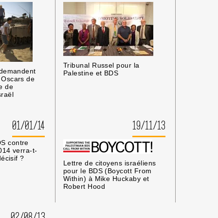
Tribunal Russel pour la
s demandent
Palestine et BDS
 Oscars de
e de
raël
01/01/14
19/11/13
S contre
014 verra-t-
écisif ?
Lettre de citoyens israéliens
pour le BDS (Boycott From
Within) à Mike Huckaby et
Robert Hood
02/08/13