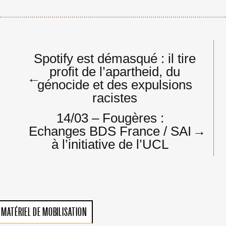
Navigation
Spotify est démasqué : il tire
de
profit de l’apartheid, du
l’article
←
génocide et des expulsions
racistes
14/03 – Fougères :
Echanges BDS France / SAI
→
à l’initiative de l’UCL
MATÉRIEL DE MOBILISATION