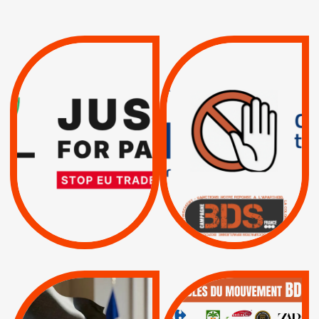
VIOLATIONS DES
TREIZIÈME APPEL.
DROITS DE L’HOMME
RESPECT DU DROIT
PAR ISRAËL :
INTERNATIONAL ?
EXIGEONS LA
TRUMP, MACRON :
SUSPENSION
MÊME COMBAT
TOTALE DE
L’ACCORD
|
|
Actus
D’ASSOCIATION UE-
BOYCOTT DES
ENTREPRISES
ISRAËL
|
|
Boycott militaire
/
APPELS
SANCTIONS
Lettres d'interpellation
|
|
Actus
Pétitions
QUE BOYCOTTER ?
MUNICIPALES 2026 :
/
BOYCOTT
DÉSINVESTISSEME