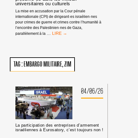
universitaires ou culturels
La mise en accusation par la Cour pénale
internationale (CPI) de dirigeant·es israélien·nes
pour crimes de guerre et crimes contre l’humanité à
l’encontre des Palestinien·nes de Gaza,
MANDATS
…
parallèlement à la
D’ARRÊT
DE
LA
CPI
:
TAG :
EMBARGO MILITAIRE
ZIM
PAS
DE
TRIBUNE
AUX
CRIMINEL·LES
04/06/26
DE
GUERRE
ISRAÉLIEN·NES
PRÉSUMÉ·ES
DANS
LES
La participation des entreprises d’armement
MILIEUX
israéliennes à Eurosatory, c’est toujours non !
UNIVERSITAIRES