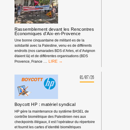
ISRAÉLIENNE
D’ESCALADE
DOIT
ÊTRE
EXCLUE
Rassemblement devant les Rencontres
DES
Économiques d’Aix-en-Provence
COMPÉTITIONS
INTERNATIONALES
Une bonne cinquantaine de militant·es de la
!
solidarité avec la Palestine, venu·es de différents
endroits (nos camarades BDS d’Arles, et d’Avignon
étaient là) et de différentes organisations (BDS
RASSEMBLEMENT
…
Provence, France
DEVANT
LES
RENCONTRES
01/07/26
ÉCONOMIQUES
D’AIX-
EN-
PROVENCE
Boycott HP : matériel syndical
HP gère la maintenance du système BASEL de
contrôle biométrique des Palestinien·nes aux
checkpoints illégaux, il est l’opérateur du répertoire
et fournit les cartes d’identité biométriques