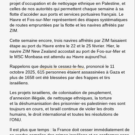
projet d’occupation et de nettoyage ethnique en Palestine, et
celles de nos autorités qui permettent chaque semaine à sa
flotte d’accéder aux ports et services portuaires français. Le
Havre et Fos-sur-Mer représentent des étapes systématiques
de routes empruntées par la flotte et les navires affrétés par
ZIM.
Cette semaine encore, trois navires affrétés par ZIM faisaient
étape au port du Havre entre le 22 et le 25 février. Hier, le
navire ZIM New Zealand accostait au port de Fos-sur-Mer et
le MSC Monbasa est attendu au Havre aujourd’hui.
Rappelons que
depuis le cessez-le-feu
, prononcé le 11
octobre 2025, 615 personnes étaient assassinées à Gaza et
plus de 1658 ont été blessées par des frappes et tirs
israéliens.
Les projets israéliens, de colonisation de peuplement,
d’annexion illégale, de nettoyage ethniques, la torture
et la déshumanisation des prisonnier·es palestinien·nes sont
toujours en cours, et Israël continue de violer les droits
humains, le droit international et toutes les résolutions de
l’ONU.
Il est plus que temps : la France doit cesser immédiatement de
se rendre complice des crimes israéliens et se conformer sans