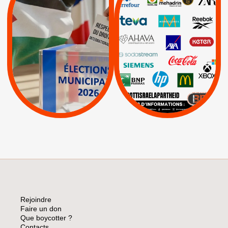
JE VOTE POUR LE
RESPECT DU DROIT
|
|
|
Actus
Ahava
INTERNATIONAL EN
|
|
|
AXA
BNP
CAF
PALESTINE
|
|
Carrefour
HP
|
Keter
|
|
APPELS
Actus
|
Livres et brochures
Espaces Sans
Apartheid
|
|
Mehadrin
PUMA
|
Lettres d'interpellation
|
Sodastream
|
Pétitions
Visuels, tracts,
affiches,...
Rejoindre
Faire un don
Que boycotter ?
Contacts