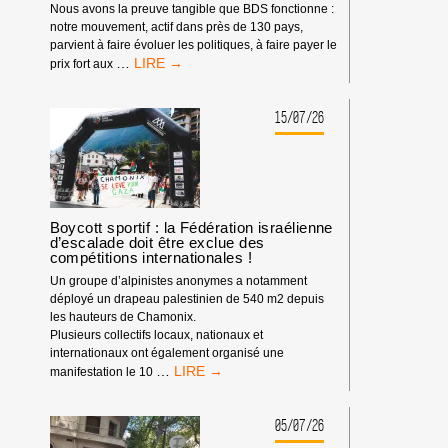
Nous avons la preuve tangible que BDS fonctionne :
notre mouvement, actif dans près de 130 pays,
parvient à faire évoluer les politiques, à faire payer le
LE
…
prix fort aux
POUVOIR
DE
BDS
15/07/26
:
NOTRE
IMPACT
DEPUIS
LE
DÉBUT
Boycott sportif : la Fédération israélienne
d’escalade doit être exclue des
DE
compétitions internationales !
L’ANNÉE
2026
Un groupe d’alpinistes anonymes a notamment
déployé un drapeau palestinien de 540 m2 depuis
les hauteurs de Chamonix.
Plusieurs collectifs locaux, nationaux et
internationaux ont également organisé une
BOYCOTT
…
manifestation le 10
SPORTIF
:
LA
05/07/26
FÉDÉRATION