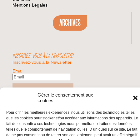
Mentions Légales
ARCHIVES
INSCRIVEZ-VOUS À LA NEWSLETTER
Inscrivez-vous à la Newsletter
Email
Valider
Gérer le consentement aux
cookies
© 2026 | BDS France | Boycott Désinvestissement Sanctions, la réponse
Pour offrir les meilleures expériences, nous utilisons des technologies telles
citoyenne et non-violente à l'impunité d'Israël |
que les cookies pour stocker et/ou accéder aux informations des appareils. Le
fait de consentir à ces technologies nous permettra de traiter des données
telles que le comportement de navigation ou les ID uniques sur ce site. Le fait
de ne pas consentir ou de retirer son consentement peut avoir un effet négatif