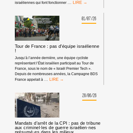
BOYCOTT
…
israéliennes qui font fonctionner
HP
:
MATÉRIEL
01/07/26
SYNDICAL
Tour de France : pas d’équipe israélienne
!
Jusqu’à l’année dernière, une équipe cycliste
représentant l’État israélien participait au Tour de
France, sous le nom de « Israël Premier Tech ».
Depuis de nombreuses années, la Campagne BDS
TOUR
…
France appelait à
DE
FRANCE
:
28/06/26
PAS
D’ÉQUIPE
ISRAÉLIENNE
!
Mandats d’arrêt de la CPI : pas de tribune
aux criminel·les de guerre israélien·nes
présumé·es dans les milieux