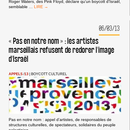
Roger Waters, des Pink Floyd, déclare qu’un boycott d’Israël,
ROGER
semblable
…
WATERS
APPELLE
AU
06/03/13
BOYCOTT
D’ISRAËL
« Pas en notre nom » : les artistes
marseillais refusent de redorer l’image
d’Israël
APPELS
/
13
|
BOYCOTT CULTUREL
Pas en notre nom : appel d’artistes, de responsables de
structures culturelles, de spectateurs, solidaires du peuple