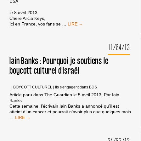
USA
le 8 avril 2013
Chère Alicia Keys,
LETTRE
Ici en France, vos fans se
…
DE
LA
CAMPAGNE
11/04/13
BDS
FRANCE
À
Iain Banks : Pourquoi je soutiens le
ALICIA
boycott culturel d’Israël
KEYS
|
BOYCOTT CULTUREL
|
Ils s'engagent dans BDS
Article paru dans The Guardian le 5 avril 2013, Par Iain
Banks
Cette semaine, l’écrivain Iain Banks a annoncé qu’il est
atteint d’un cancer et pourrait n’avoir plus que quelques mois
IAIN
…
BANKS :
POURQUOI
JE
SOUTIENS