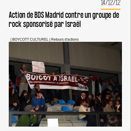
14/12/12
POÈME
NE
METTRA
Action de BDS Madrid contre un groupe de
PAS
rock sponsorisé par Israël
FIN
À
L’APARTHEID ».
LE
|
BOYCOTT CULTUREL
|
Retours d'actions
BOYCOTT
CULTUREL,
SI
!