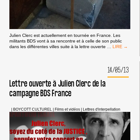
Julien Clerc est actuellement en tournée en France. Les
militants BDS vont à sa rencontre et à celle de son public
JULIEN
dans les différentes villes suite à la lettre ouverte
…
CLERC,
« À
QUOI
14/05/13
SERT
UNE
CHANSON… 
Lettre ouverte à Julien Clerc de la
campagne BDS France
|
BOYCOTT CULTUREL
|
Films et vidéos
|
Lettres d'interpellation