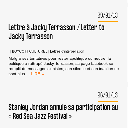
:
LES
09/01/13
RÉPONSES
À
SON
Lettre à Jacky Terrasson / Letter to
TOUR
Jacky Terrasson
MANAGER
|
BOYCOTT CULTUREL
|
Lettres d'interpellation
Malgré ses tentatives pour rester apolitique ou neutre, la
politique a rattrapé Jacky Terrasson, sa page facebook se
remplit de messages sionistes, son silence et son inaction ne
LETTRE
sont plus
…
À
JACKY
TERRASSON
06/01/13
/
LETTER
TO
Stanley Jordan annule sa participation au
JACKY
« Red Sea Jazz Festival »
TERRASSON