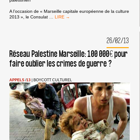
palestinien
A l’occasion de « Marseille capitale européenne de la culture
« PAS
2013 », le Consulat
…
EN
NOTRE
NOM »
26/02/13
:
LES
ARTISTES
Réseau Palestine Marseille: 100 000€ pour
MARSEILLAIS
faire oublier les crimes de guerre ?
REFUSENT
DE
REDORER
L’IMAGE
APPELS
/
13
|
BOYCOTT CULTUREL
D’ISRAËL