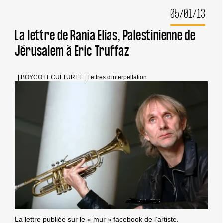
SA
05/01/13
PARTICIPATION
AU
« RED
La lettre de Rania Elias, Palestinienne de
SEA
Jérusalem à Eric Truffaz
JAZZ
FESTIVAL »
|
BOYCOTT CULTUREL
|
Lettres d'interpellation
La lettre publiée sur le « mur » facebook de l’artiste.