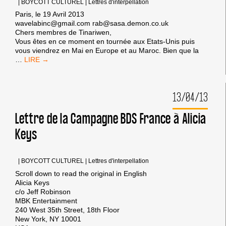
|
BOYCOTT CULTUREL
|
Lettres d'interpellation
DERNIER
Paris, le 19 Avril 2013
wavelabinc@gmail.com rab@sasa.demon.co.uk
Chers membres de Tinariwen,
Vous êtes en ce moment en tournée aux Etats-Unis puis
vous viendrez en Mai en Europe et au Maroc. Bien que la
LETTRE
…
DE
LA
CAMPAGNE
13/04/13
BDS
FRANCE
À
Lettre de la Campagne BDS France à Alicia
TINARIWEN
Keys
|
BOYCOTT CULTUREL
|
Lettres d'interpellation
Scroll down to read the original in English
Alicia Keys
c/o Jeff Robinson
MBK Entertainment
240 West 35th Street, 18th Floor
New York, NY 10001