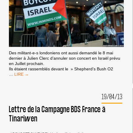
Des militant-e-s londoniens ont aussi demandé le 8 mai
dernier à Julien Clerc d’annuler son concert en Israël prévu
en Juillet prochain.
Ils étaient rassemblés devant le » Shepherd’s Bush O2
RASSEMBLEMENT
…
À
LONDRES
DEVANT
19/04/13
LE
CONCERT
DE
Lettre de la Campagne BDS France à
JULIEN
Tinariwen
CLERC
LE
08
MAI