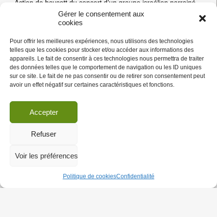
Action de boycott du concert d’un groupe israélien parrainé
par l’état sioniste à Rock Palace Madrid
Gérer le consentement aux
Mercredi 12 décembre, BDS Madrid a organisé une action
cookies
ACTION
de boycott culturel face
…
DE
Pour offrir les meilleures expériences, nous utilisons des technologies
BDS
telles que les cookies pour stocker et/ou accéder aux informations des
MADRID
appareils. Le fait de consentir à ces technologies nous permettra de traiter
06/12/12
CONTRE
des données telles que le comportement de navigation ou les ID uniques
UN
sur ce site. Le fait de ne pas consentir ou de retirer son consentement peut
GROUPE
Roger Waters confirme son boycott dans
avoir un effet négatif sur certaines caractéristiques et fonctions.
DE
Paris Match
ROCK
SPONSORISÉ
Accepter
PAR
ISRAËL
/
PARIS/ILE-DE-FRANCE
|
BOYCOTT CULTUREL
Refuser
Roger Waters, chanteur des Pink Floyd, exprime à nouveau,
Voir les préférences
on ne peut plus clairement, son boycott d’Israël dans une
interview donnée à Benjamin Locoge dans… Paris Match !
Politique de cookies
Confidentialité