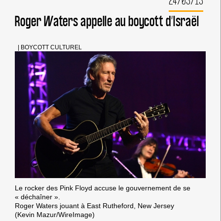
24/03/13
LE
BOYCOTT
Roger Waters appelle au boycott d’Israël
CULTUREL
D’ISRAËL
|
BOYCOTT CULTUREL
Le rocker des Pink Floyd accuse le gouvernement de se
« déchaîner ».
Roger Waters jouant à East Rutheford, New Jersey
(Kevin Mazur/WireImage)