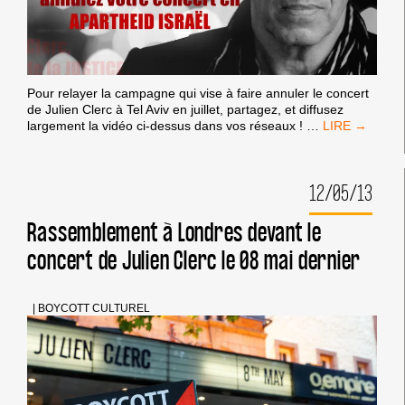
Pour relayer la campagne qui vise à faire annuler le concert
de Julien Clerc à Tel Aviv en juillet, partagez, et diffusez
LETTRE
largement la vidéo ci-dessus dans vos réseaux !
…
OUVERTE
À
JULIEN
12/05/13
CLERC
DE
LA
Rassemblement à Londres devant le
CAMPAGNE
concert de Julien Clerc le 08 mai dernier
BDS
FRANCE
|
BOYCOTT CULTUREL