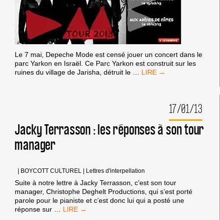
Le 7 mai, Depeche Mode est censé jouer un concert dans le
parc Yarkon en Israël. Ce Parc Yarkon est construit sur les
DEPECHE
ruines du village de Jarisha, détruit le
…
MODE,
NE
JOUEZ
17/01/13
PAS
POUR
L’ETAT
Jacky Terrasson : les réponses à son tour
ISRAÉLIEN
manager
D’APARTHEID
|
BOYCOTT CULTUREL
|
Lettres d'interpellation
Suite à notre lettre à Jacky Terrasson, c’est son tour
manager, Christophe Deghelt Productions, qui s’est porté
parole pour le pianiste et c’est donc lui qui a posté une
JACKY
réponse sur
…
TERRASSON