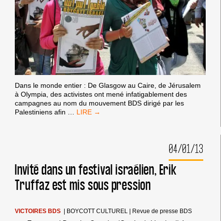
Dans le monde entier : De Glasgow au Caire, de Jérusalem
à Olympia, des activistes ont mené infatigablement des
campagnes au nom du mouvement BDS dirigé par les
2012
Palestiniens afin
…
:
UNE
ANNÉE
04/01/13
DE
SUCCÈS
POUR
Invité dans un festival israélien, Erik
BDS
Truffaz est mis sous pression
DANS
LE
MONDE
VICTOIRES BDS
|
BOYCOTT CULTUREL
|
Revue de presse BDS