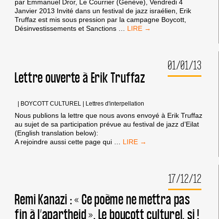
par Emmanuel Dror, Le Courrier (Genève), Vendredi 4
Janvier 2013 Invité dans un festival de jazz israélien, Erik
Truffaz est mis sous pression par la campagne Boycott,
INVITÉ
Désinvestissements et Sanctions
…
DANS
UN
FESTIVAL
01/01/13
ISRAÉLIEN,
ERIK
Lettre ouverte à Erik Truffaz
TRUFFAZ
EST
MIS
|
BOYCOTT CULTUREL
|
Lettres d'interpellation
SOUS
Nous publions la lettre que nous avons envoyé à Erik Truffaz
PRESSION
au sujet de sa participation prévue au festival de jazz d’Eilat
(English translation below):
LETTRE
A rejoindre aussi cette page qui
…
OUVERTE
À
ERIK
17/12/12
TRUFFAZ
Remi Kanazi : « Ce poème ne mettra pas
fin à l’apartheid ». Le boycott culturel, si !