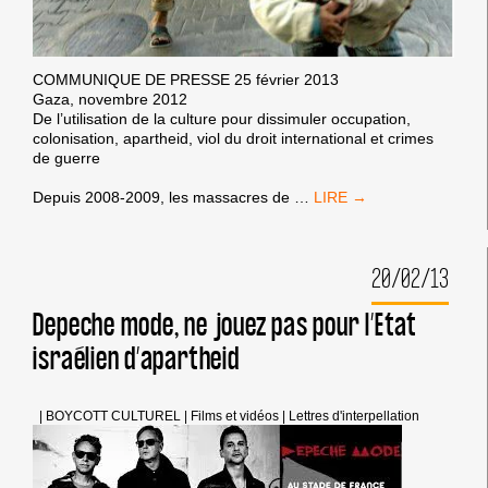
COMMUNIQUE DE PRESSE 25 février 2013
Gaza, novembre 2012
De l’utilisation de la culture pour dissimuler occupation,
colonisation, apartheid, viol du droit international et crimes
de guerre
RÉSEAU
Depuis 2008-2009, les massacres de
…
PALESTINE
MARSEILLE:
100
20/02/13
000€
POUR
FAIRE
Depeche mode, ne jouez pas pour l’Etat
OUBLIER
israélien d’apartheid
LES
CRIMES
DE
GUERRE
|
BOYCOTT CULTUREL
|
Films et vidéos
|
Lettres d'interpellation
?