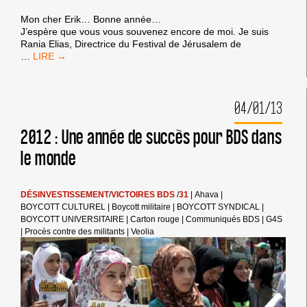
Mon cher Erik… Bonne année…
J’espère que vous vous souvenez encore de moi. Je suis
Rania Elias, Directrice du Festival de Jérusalem de
LA
…
LETTRE
DE
RANIA
04/01/13
ELIAS,
PALESTINIENNE
DE
2012 : Une année de succès pour BDS dans
JÉRUSALEM
le monde
À
ERIC
TRUFFAZ
DÉSINVESTISSEMENT
/
VICTOIRES BDS
/
31
|
Ahava
|
BOYCOTT CULTUREL
|
Boycott militaire
|
BOYCOTT SYNDICAL
|
BOYCOTT UNIVERSITAIRE
|
Carton rouge
|
Communiqués BDS
|
G4S
|
Procès contre des militants
|
Veolia