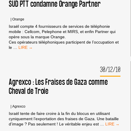
EN
SUD PTT condamne Orange Partner
GRANDE-
BRETAGNE
ET
|
Orange
AU
Israël compte 4 fournisseurs de services de téléphonie
CANADA
mobile : Cellcom, Pelephone et MIRS, et enfin Partner qui
opère sous la marque Orange.
Ces opérateurs téléphoniques participent de l’occupation et
SUD
le
…
PTT
CONDAMNE
ORANGE
30/12/10
PARTNER
Agrexco : Les Fraises de Gaza comme
Cheval de Troie
|
Agrexco
Israël tente de faire croire à la fin du blocus en utilisant
cyniquement l’exportation des fraises de Gaza. Une bataille
AGREXCO
d’image ? Pas seulement ! Le véritable enjeu est
…
: