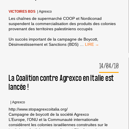
VICTOIRES BDS
|
Agrexco
Les chaînes de supermarché COOP et Nordiconad
suspendent la commercialisation des produits des colonies
provenant des territoires palestiniens occupés
Un succès important de la campagne de Boycott,
NOUVELLE
Désinvestissement et Sanctions (BDS)
…
VICTOIRE
DU
BDS:
14/04/10
DEUX
SUPERMARCHÉS
ITALIENS
La Coalition contre Agrexco en Italie est
SUSPENDENT
lancée !
LA
VENTE
DES
PRODUITS
|
Agrexco
AGREXCO
http://www.stopagrexcoitalia.org/
Campagne de boycott de la société Agrexco
L’Europe, l’ONU et la Communauté internationale
considèrent les colonies israéliennes construites sur le