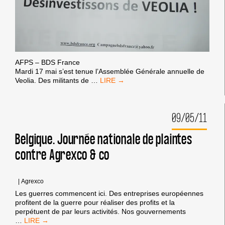
AFPS – BDS France
Mardi 17 mai s’est tenue l’Assemblée Générale annuelle de
LA
Veolia. Des militants de
…
PALESTINE
S’INVITE
À
09/05/11
LA
RÉUNION
D’ACTIONNAIRES
Belgique. Journée nationale de plaintes
DE
contre Agrexco & co
VEOLIA
|
Agrexco
Les guerres commencent ici. Des entreprises européennes
profitent de la guerre pour réaliser des profits et la
perpétuent de par leurs activités. Nos gouvernements
BELGIQUE.
…