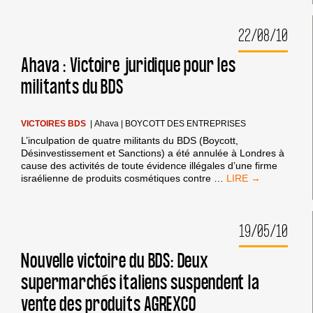
:
LE
22/08/10
MAGASIN
AHAVA
À
Ahava : Victoire juridique pour les
NOUVEAU
militants du BDS
OCCUPÉ…
ET
OBLIGÉ
DE
VICTOIRES BDS
|
Ahava
|
BOYCOTT DES ENTREPRISES
FERMER
L’inculpation de quatre militants du BDS (Boycott,
SAMEDI
Désinvestissement et Sanctions) a été annulée à Londres à
cause des activités de toute évidence illégales d’une firme
AHAVA
israélienne de produits cosmétiques contre
…
:
VICTOIRE
JURIDIQUE
19/05/10
POUR
LES
MILITANTS
Nouvelle victoire du BDS: Deux
DU
supermarchés italiens suspendent la
BDS
vente des produits AGREXCO