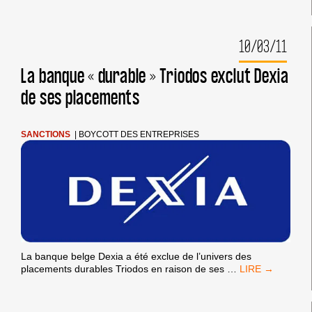
JOURNÉE
NATIONALE
DE
10/03/11
PLAINTES
CONTRE
AGREXCO
La banque « durable » Triodos exclut Dexia
&
de ses placements
CO
SANCTIONS
|
BOYCOTT DES ENTREPRISES
La banque belge Dexia a été exclue de l’univers des
LA
placements durables Triodos en raison de ses
…
BANQUE
« DURABLE »
TRIODOS