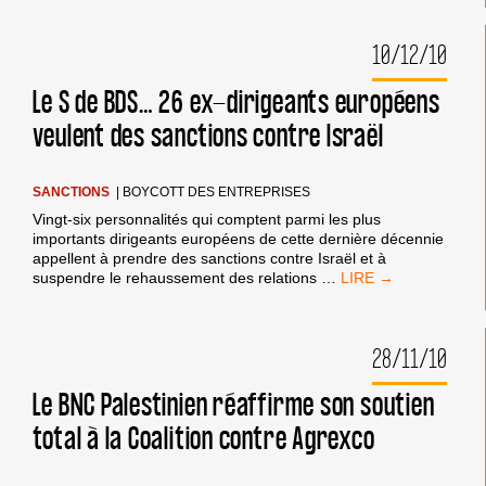
LES
FRAISES
10/12/10
DE
GAZA
COMME
Le S de BDS… 26 ex-dirigeants européens
CHEVAL
veulent des sanctions contre Israël
DE
TROIE
SANCTIONS
|
BOYCOTT DES ENTREPRISES
Vingt-six personnalités qui comptent parmi les plus
importants dirigeants européens de cette dernière décennie
appellent à prendre des sanctions contre Israël et à
LE
suspendre le rehaussement des relations
…
S
DE
BDS…
28/11/10
26
EX-
DIRIGEANTS
Le BNC Palestinien réaffirme son soutien
EUROPÉENS
total à la Coalition contre Agrexco
VEULENT
DES
SANCTIONS