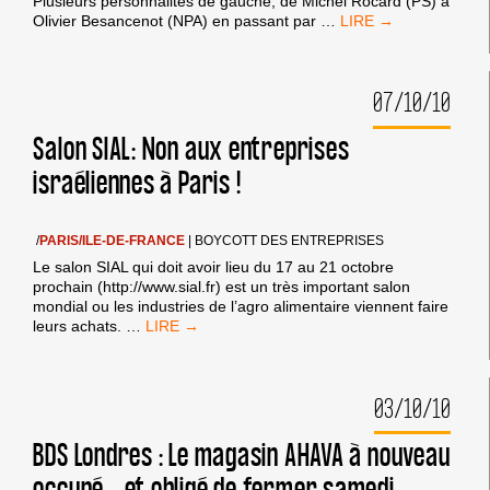
Plusieurs personnalités de gauche, de Michel Rocard (PS) à
DÉPÊCHE
Olivier Besancenot (NPA) en passant par
…
AFP
SUR
LES
07/10/10
APPELS
Salon SIAL: Non aux entreprises
israéliennes à Paris !
/
PARIS/ILE-DE-FRANCE
|
BOYCOTT DES ENTREPRISES
Le salon SIAL qui doit avoir lieu du 17 au 21 octobre
prochain (http://www.sial.fr) est un très important salon
mondial ou les industries de l’agro alimentaire viennent faire
SALON
leurs achats.
…
SIAL:
NON
AUX
03/10/10
ENTREPRISES
ISRAÉLIENNES
À
BDS Londres : Le magasin AHAVA à nouveau
PARIS
occupé… et obligé de fermer samedi
!