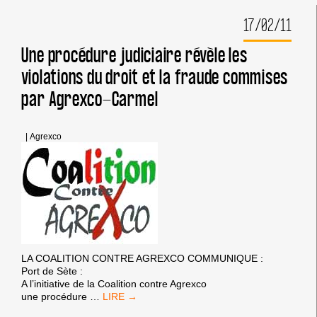
L’ISRAÉLIEN
17/02/11
AGREXCO
ACCUSÉ
D’EXPORTER
Une procédure judiciaire révèle les
ILLÉGALEMENT
violations du droit et la fraude commises
par Agrexco-Carmel
|
Agrexco
LA COALITION CONTRE AGREXCO COMMUNIQUE :
Port de Sète :
A l’initiative de la Coalition contre Agrexco
UNE
une procédure
…
PROCÉDURE