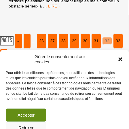
territoire palestinien non seulement illégales mais comme un
LA
obstacle sérieux à
…
COALITION
CONTRE
AGREXCO
EN
ITALIE
EST
PAGES:
«
1
...
26
27
28
29
30
31
32
33
LANCÉE
!
»
Gérer le consentement aux
cookies
Pour offrir les meilleures expériences, nous utilisons des technologies
telles que les cookies pour stocker et/ou accéder aux informations des
appareils. Le fait de consentir à ces technologies nous permettra de traiter
des données telles que le comportement de navigation ou les ID uniques
sur ce site. Le fait de ne pas consentir ou de retirer son consentement peut
avoir un effet négatif sur certaines caractéristiques et fonctions.
Rejoindre
Faire un don
Que boycotter ?
Accepter
Contacts
Mentions Légales
Refuser