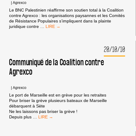
CONTRE
|
Agrexco
ISRAËL
Le BNC Palestinien réaffirme son soutien total à la Coalition
contre Agrexco : les organisations paysannes et les Comités
de Résistance Populaires s’impliquent dans la plainte
LE
juridique contre
…
BNC
PALESTINIEN
RÉAFFIRME
20/10/10
SON
SOUTIEN
TOTAL
Communiqué de la Coalition contre
À
Agrexco
LA
COALITION
CONTRE
AGREXCO
|
Agrexco
Le port de Marseille est en grève pour les retraites
Pour briser la grève plusieurs bateaux de Marseille
débarquent à Sète
Ne les laissons pas briser la grève !
COMMUNIQUÉ
Depuis plus
…
DE
LA
COALITION