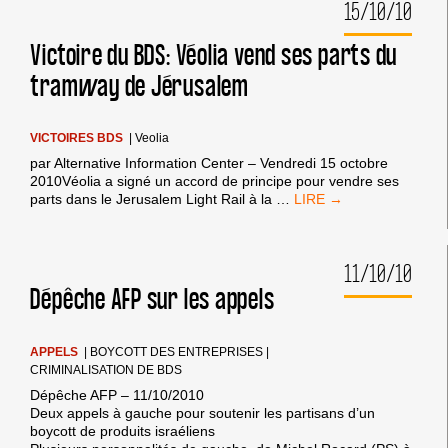
15/10/10
CONTRE
AGREXCO
Victoire du BDS: Véolia vend ses parts du
tramway de Jérusalem
VICTOIRES BDS
|
Veolia
par Alternative Information Center – Vendredi 15 octobre
2010Véolia a signé un accord de principe pour vendre ses
VICTOIRE
parts dans le Jerusalem Light Rail à la
…
DU
BDS:
VÉOLIA
11/10/10
VEND
SES
Dépêche AFP sur les appels
PARTS
DU
TRAMWAY
APPELS
|
BOYCOTT DES ENTREPRISES
|
DE
CRIMINALISATION DE BDS
JÉRUSALEM
Dépêche AFP – 11/10/2010
Deux appels à gauche pour soutenir les partisans d’un
boycott de produits israéliens