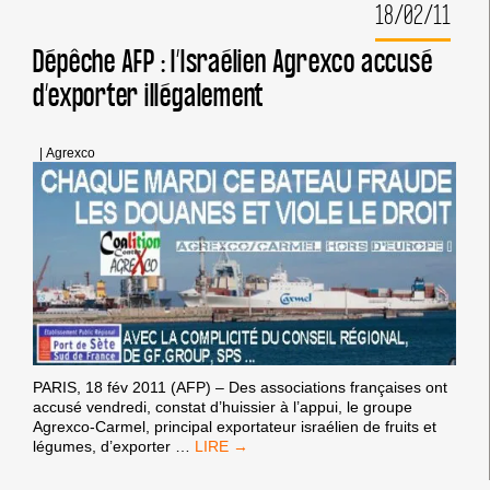
18/02/11
EXCLUT
DEXIA
DE
Dépêche AFP : l’Israélien Agrexco accusé
SES
d’exporter illégalement
PLACEMENTS
|
Agrexco
PARIS, 18 fév 2011 (AFP) – Des associations françaises ont
accusé vendredi, constat d’huissier à l’appui, le groupe
Agrexco-Carmel, principal exportateur israélien de fruits et
DÉPÊCHE
légumes, d’exporter
…
AFP
: