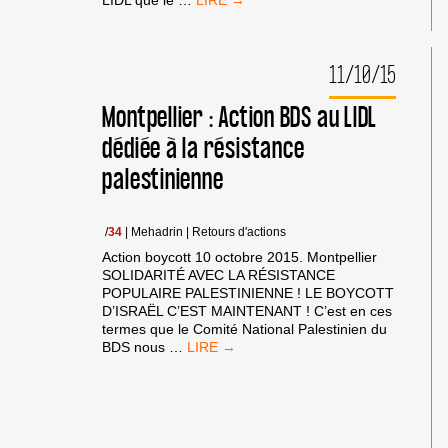
ACTION
BDS
2016
11/10/15
RÉUSSIE
SUR
PERPIGNAN
Montpellier : Action BDS au LIDL
dédiée à la résistance
palestinienne
/
34
|
Mehadrin
|
Retours d'actions
Action boycott 10 octobre 2015. Montpellier
SOLIDARITÉ AVEC LA RÉSISTANCE
POPULAIRE PALESTINIENNE ! LE BOYCOTT
D’ISRAËL C’EST MAINTENANT ! C’est en ces
termes que le Comité National Palestinien du
MONTPELLIER
BDS nous
…
:
ACTION
BDS
AU
LIDL