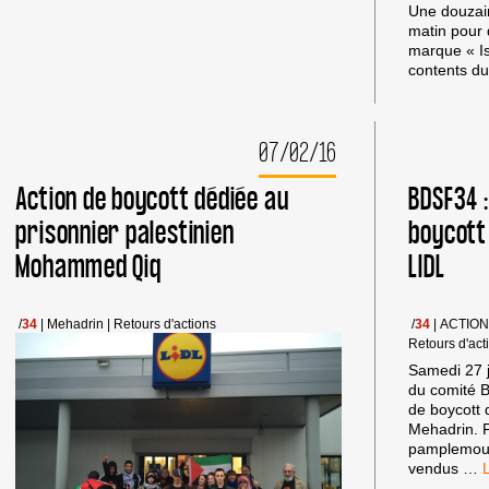
Une douzain
LIDL
matin pour 
VALDEGOUR
marque « Isr
DE
contents d
NÎMES
CE
SAMEDI
13/02
07/02/16
Action de boycott dédiée au
BDSF34 :
prisonnier palestinien
boycott
Mohammed Qiq
LIDL
/
34
|
Mehadrin
|
Retours d'actions
/
34
|
ACTIO
Retours d'act
Samedi 27 j
du comité 
de boycott d
Mehadrin. 
pamplemous
B
vendus
…
: