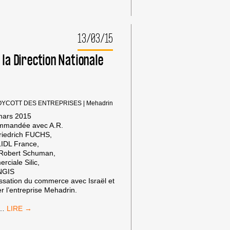
13/03/15
 la Direction Nationale
OYCOTT DES ENTREPRISES
|
Mehadrin
 mars 2015
ommandée avec A.R.
riedrich FUCHS,
LIDL France,
Robert Schuman,
ciale Silic,
NGIS
ssation du commerce avec Israël et
er l’entreprise Mehadrin.
LETTRE
…
À
LA