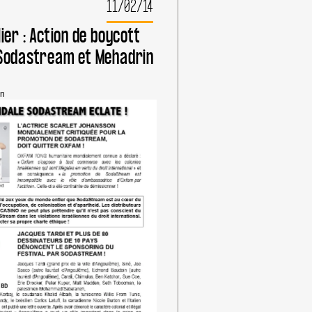
11/02/14
CHEZ
LIDL
CE
ier : Action de boycott
SAMEDI
Sodastream et Mehadrin
14
FEVRIER
in