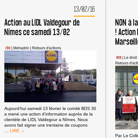
13/02/16
Action au LIDL Valdegour de
NON à la
Nîmes ce samedi 13/02
! Action
Marseill
/
30
|
Mehadrin
|
Retours d'actions
/
69
|
Le droit
Retours d'act
Aujourd’hui samedi 13 février le comité BDS 30
a mené une action d’information auprès de la
clientèle de LIDL Valdegour a Nîmes. Nous
avons fait signer une trentaine de coupons
ACTION
…
Par Le Colle
AU