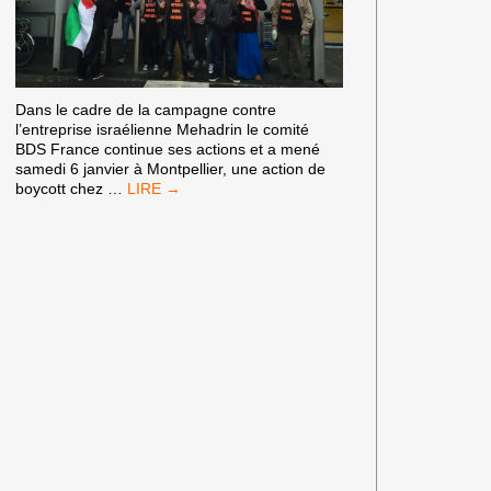
R
D
A
D
B
Dans le cadre de la campagne contre
C
l’entreprise israélienne Mehadrin le comité
M
BDS France continue ses actions et a mené
C
samedi 6 janvier à Montpellier, une action de
L
ACTION
boycott chez
…
DE
BOYCOTT
DÉDIÉE
AU
PRISONNIER
PALESTINIEN
MOHAMMED
QIQ