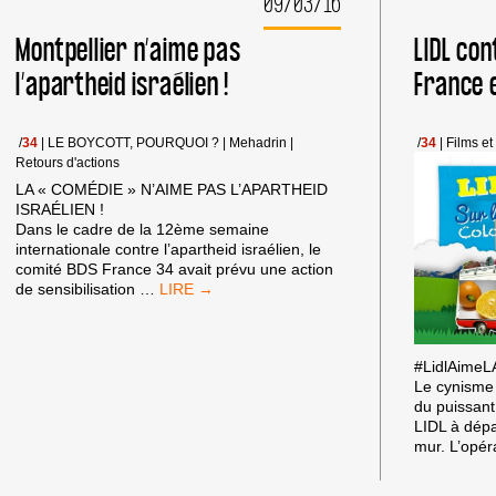
09/03/16
Montpellier n’aime pas
LIDL co
l’apartheid israélien !
France e
/
34
|
LE BOYCOTT, POURQUOI ?
|
Mehadrin
|
/
34
|
Films et
Retours d'actions
LA « COMÉDIE » N’AIME PAS L’APARTHEID
ISRAÉLIEN !
Dans le cadre de la 12ème semaine
internationale contre l’apartheid israélien, le
comité BDS France 34 avait prévu une action
MONTPELLIER
de sensibilisation
…
N’AIME
PAS
L’APARTHEID
#LidlAimeL
ISRAÉLIEN
Le cynisme 
!
du puissant
LIDL à dépa
mur. L’opér