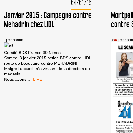
04/01/15
CAMPAGNE
MEHADRIN
Janvier 2015 : Campagne contre
Montpell
CHEZ
LIDL
Mehadrin chez LIDL
contre 
(VIDÉO)
|
Mehadrin
/
34
|
Mehadr
Comité BDS France 30 Nimes
Samedi 3 janvier 2015 action BDS contre LIDL
route de beaucaire contre MEHADRIN!
Malgré l’accueil très virulant de la direction du
magasin.
JANVIER
Nous avons
…
2015
:
CAMPAGNE
CONTRE
MEHADRIN
CHEZ
LIDL