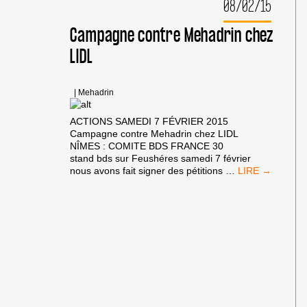
08/02/15
Campagne contre Mehadrin chez
LIDL
|
Mehadrin
ACTIONS SAMEDI 7 FÉVRIER 2015
Campagne contre Mehadrin chez LIDL
NÎMES : COMITE BDS FRANCE 30
stand bds sur Feushéres samedi 7 février
CAMPAGNE
nous avons fait signer des pétitions
…
CONTRE
MEHADRIN
CHEZ
LIDL