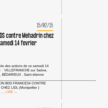
DIRECTION
NATIONALE
DE
LIDL
15/02/15
BDS contre Mehadrin chez
samedi 14 fevrier
du des actions de ce samedi 14
15 : VILLEFRANCHE sur Saône,
 , BÉDARIEUX , Saint étienne
__________________________________________________
ION BDS FRANCE34 CONTRE
HEZ LIDL (Montpellier )
ACTION
s
…
BDS
CONTRE
MEHADRIN