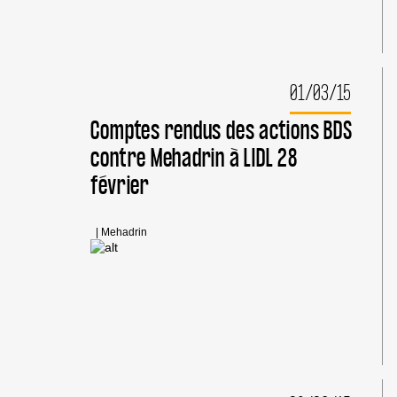
DÉDIÉE
À
LA
RÉSISTANCE
PALESTINIENNE
01/03/15
Comptes rendus des actions BDS
contre Mehadrin à LIDL 28
février
|
Mehadrin