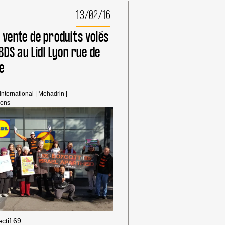
PAYSANS
13/02/16
DE
FRANCE
ET
 vente de produits volés
DE
 BDS au Lidl Lyon rue de
PALESTINE
e
 international
|
Mehadrin
|
ions
ctif 69