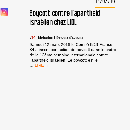
17/03/16
Boycott contre l’apartheid
israélien chez LIDL
/
34
|
Mehadrin
|
Retours d'actions
Samedi 12 mars 2016 le Comité BDS France
34 a inscrit son action de boycott dans le cadre
de la 12ème semaine internationale contre
l’apartheid israélien. Le boycott est le
BOYCOTT
…
CONTRE
L’APARTHEID
ISRAÉLIEN
CHEZ
LIDL