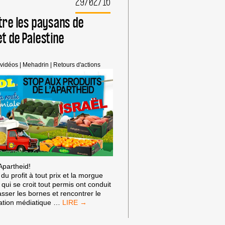
29/02/16
ntre les paysans de
t de Palestine
 vidéos
|
Mehadrin
|
Retours d'actions
Apartheid!
du profit à tout prix et la morgue
 qui se croit tout permis ont conduit
sser les bornes et rencontrer le
LIDL
ation médiatique
…
CONTRE
LES