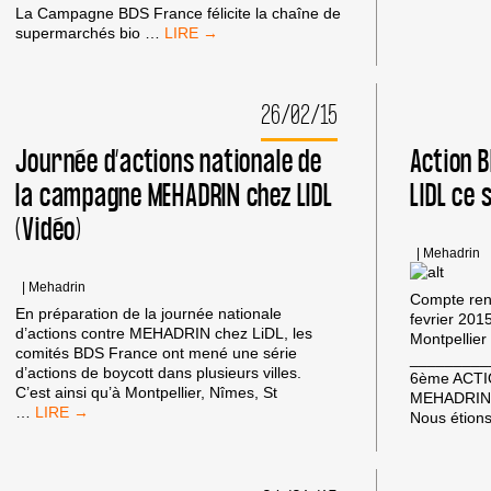
La Campagne BDS France félicite la chaîne de
LES
supermarchés bio
…
NOUVEAUX
ROBINSON
NE
26/02/15
COMMERCIALISERONT
PLUS
DE
Journée d’actions nationale de
Action 
PRODUITS
la campagne MEHADRIN chez LIDL
LIDL ce 
DE
LA
(Vidéo)
MARQUE
MEHADRIN
|
Mehadrin
|
Mehadrin
Compte ren
En préparation de la journée nationale
fevrier 20
d’actions contre MEHADRIN chez LiDL, les
Montpellier
comités BDS France ont mené une série
_________
d’actions de boycott dans plusieurs villes.
6ème ACT
C’est ainsi qu’à Montpellier, Nîmes, St
MEHADRIN C
JOURNÉE
…
Nous étion
D’ACTIONS
NATIONALE
DE
LA