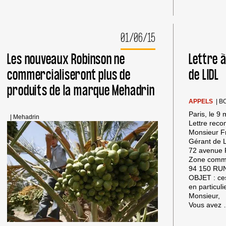
01/06/15
Les nouveaux Robinson ne
Lettre à
commercialiseront plus de
de LIDL
produits de la marque Mehadrin
APPELS
|
B
Paris, le 9
|
Mehadrin
Lettre rec
Monsieur F
Gérant de 
72 avenue 
Zone commer
94 150 RU
OBJET : ce
en particuli
Monsieur,
Vous avez