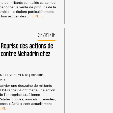
e de militants sont allés ce samedi
dénoncer la vente de produits de la
aël ». Ils étaient particulièrement
NON
u bon accueil des
…
À
LA
VENTE
25/01/16
DE
PRODUITS
VOLÉS
 Reprise des actions de
!
 contre Mehadrin chez
ACTION
BDS
AU
LIDL
LYON
RUE
NS ET EVENEMENTS
|
Mehadrin
|
DE
ions
MARSEILLE
anvier une douzaine de militants
BDSFrance 34 ont mené une action
e l’entreprise israélienne
Patates douces, avocats, grenades,
ses « Jaffa » sont actuellement
DSF34