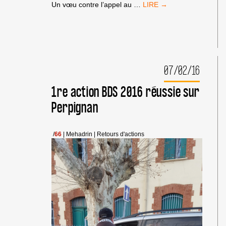
UNE
Un vœu contre l’appel au
…
ACTION
DE
BOYCOTT
EN
RÉPONSE
AUX
07/02/16
VOEUX
DE
LA
1re action BDS 2016 réussie sur
MAIRE
Perpignan
DE
PARIS
CONTRE
BDS
/
66
|
Mehadrin
|
Retours d'actions