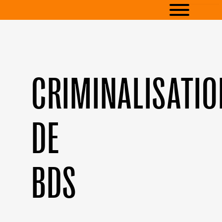
CRIMINALISATI
DE
BDS
← Merci ! →