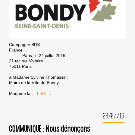
LES
MILITANTS
INTERNATIONAUX
DES
DROITS
DE
L’HOMME
Campagne BDS
France
Paris, le 24 juillet 2016
21 ter rue Voltaire
75011 Paris
à Madame Sylvine Thomassin,
Maire de la Ville de Bondy
SOUTIEN
Madame la
…
DE
LA
CAMPAGNE
23/07/16
BDS
FRANCE
À
COMMUNIQUE : Nous dénonçons
LA