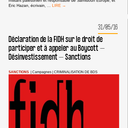
Le comité de soutien aux inculpé-e-s BDS toulousain-e-s a
prévu un meeting ce mardi 31 Mai avec Mohammed Khatib,
militant palestinien et responsable de Samidoun Europe, et
VICTOIRE
Eric Hazan, écrivain,
…
CONTRE
LE
MAIRE
31/05/16
DE
TOULOUSE
!
Déclaration de la FIDH sur le droit de
participer et à appeler au Boycott –