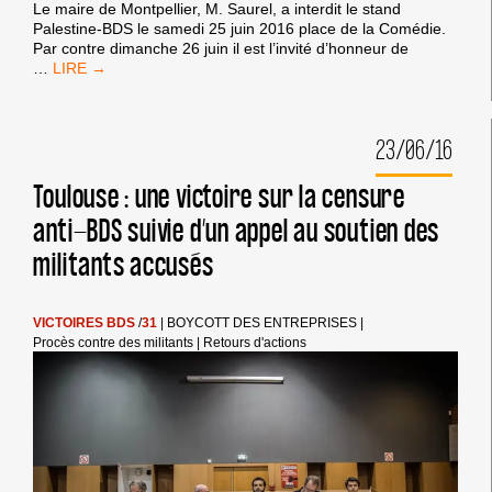
Le maire de Montpellier, M. Saurel, a interdit le stand
Palestine-BDS le samedi 25 juin 2016 place de la Comédie.
Par contre dimanche 26 juin il est l’invité d’honneur de
ILS
…
NE
NOUS
FERONT
23/06/16
PAS
TAIRE
!