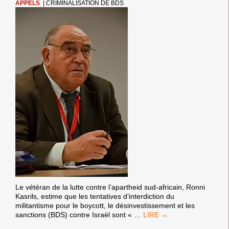
Le mardi 31 mai, 150 personnes se sont rassemblées à
Toulouse pour écouter Mohammed Khatib, de Samidoun
TOULOUSE
Europe, et l’écrivain Eric Hazan, qui prenaient
…
:
UNE
VICTOIRE
10/06/16
SUR
LA
CENSURE
Ronni Kasrils, vétéran de la lutte contre
ANTI-
l’apartheid sud-africain : « Opposez-vous
BDS
SUIVIE
aux tentatives d’interdiction du BDS ».
D’UN
APPEL
AU
SOUTIEN
APPELS
|
CRIMINALISATION DE BDS
DES
MILITANTS
ACCUSÉS