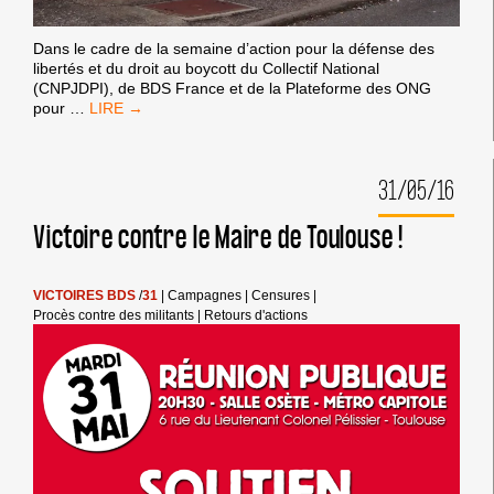
/
63
|
CRIMINALISATION DE BDS
|
Retours d'actions
OPPOSEZ-
VOUS
AUX
TENTATIVES
D’INTERDICTION
DU
BDS
».
Dans le cadre de la semaine d’action pour la défense des
libertés et du droit au boycott du Collectif National
(CNPJDPI), de BDS France et de la Plateforme des ONG
ACTIONS
pour
…
BDS
SUR
LIDL
LE