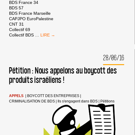
BDS France 34
BDS 57
BDS France Marseille
CAPJPO EuroPalestine
CNT 31
Collectif 69
PROCÈS
Collectif BDS
…
DE
TOULOUSE
:
28/06/16
COMMUNIQUÉS
DE
SOUTIEN
Pétition : Nous appelons au boycott des
AUX
produits israéliens !
4
MILITANT-
E-
S
APPELS
|
BOYCOTT DES ENTREPRISES
|
POURSUIVIS
CRIMINALISATION DE BDS
|
Ils s'engagent dans BDS
|
Pétitions