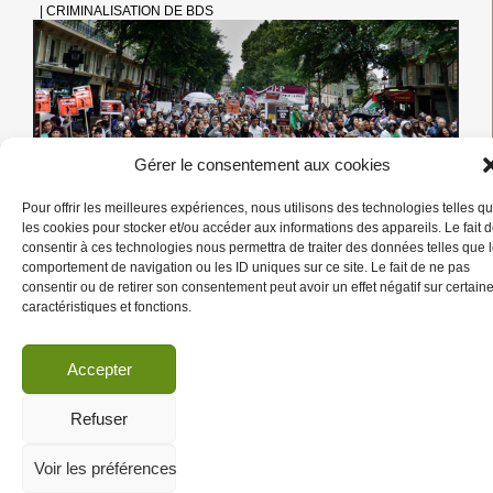
Paris du 25 au 27 mars 2016, a tenu à formellement
reconnaître et réaffirmer le droit des personnes à participer
DÉCLARATION
…
DE
LA
FIDH
29/05/16
SUR
LE
Gérer le consentement aux cookies
DROIT
Les gouvernements irlandais et
DE
Pour offrir les meilleures expériences, nous utilisons des technologies telles q
néerlandais rejoignent la Suède en se
PARTICIPER
les cookies pour stocker et/ou accéder aux informations des appareils. Le fait 
ET
prononçant pour le droit d’appeler au BDS
consentir à ces technologies nous permettra de traiter des données telles que 
À
comportement de navigation ou les ID uniques sur ce site. Le fait de ne pas
APPELER
consentir ou de retirer son consentement peut avoir un effet négatif sur certain
AU
caractéristiques et fonctions.
BOYCOTT
|
CRIMINALISATION DE BDS
–
DÉSINVESTISSEMENT
Accepter
–
SANCTIONS
Refuser
Voir les préférences