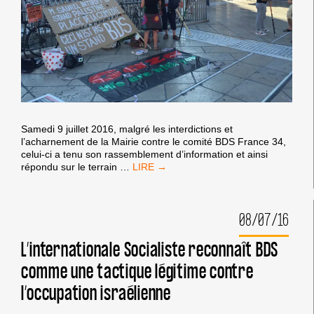
Samedi 9 juillet 2016, malgré les interdictions et
l’acharnement de la Mairie contre le comité BDS France 34,
celui-ci a tenu son rassemblement d’information et ainsi
BDS
répondu sur le terrain
…
MONTPELLIER
:
EMBARGO
08/07/16
MILITAIRE
CONTRE
ISRAËL
L’internationale Socialiste reconnaît BDS
–
comme une tactique légitime contre
FIN
DU
l’occupation israélienne
BLOCUS
DE