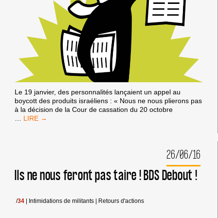
Le 19 janvier, des personnalités lançaient un appel au
boycott des produits israéliens : « Nous ne nous plierons pas
à la décision de la Cour de cassation du 20 octobre
PÉTITION
…
:
NOUS
APPELONS
26/06/16
AU
BOYCOTT
DES
Ils ne nous feront pas taire ! BDS Debout !
PRODUITS
ISRAÉLIENS
!
/
34
|
Intimidations de militants
|
Retours d'actions