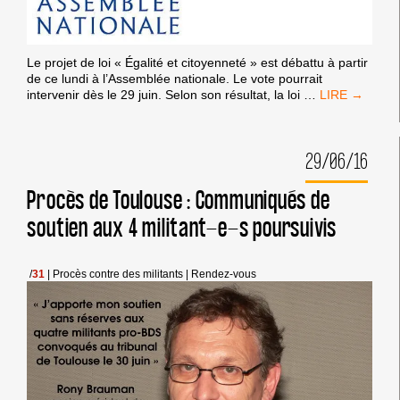
Le projet de loi « Égalité et citoyenneté » est débattu à partir
de ce lundi à l’Assemblée nationale. Le vote pourrait
ALERTEZ
intervenir dès le 29 juin. Selon son résultat, la loi
…
VOS
PARLEMENTA
EN
29/06/16
URGENCE
–
DROIT
Procès de Toulouse : Communiqués de
AU
soutien aux 4 militant-e-s poursuivis
BOYCOTT
/
31
|
Procès contre des militants
|
Rendez-vous