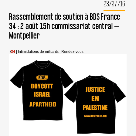
23/07/16
L’ARRESTATION
(INCROYABLE)
À
Rassemblement de soutien à BDS France
LYON
34 : 2 août 15h commissariat central –
D’UNE
CINQUANTAINE
Montpellier
DE
MILITANTS
SOUTENANT
LA
/
34
|
Intimidations de militants
|
Rendez-vous
PALESTINE
!