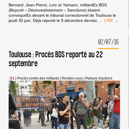
Bernard, Jean-Pierre, Loïc et Yamann, militantEs BDS
(Boycott – Désinvestissement – Sanctions) étaient
convoquéEs devant le tribunal correctionnel de Toulouse le
PROCÈS
jeudi 30 juin. Déjà reporté le 9 décembre dernier,
…
BDS
TOULOUSE
:
02/07/16
ILS
NE
NOUS
Toulouse : Procès BDS reporté au 22
FERONT
septembre
PAS
TAIRE
!
/
31
|
Procès contre des militants
|
Rendez-vous
|
Retours d'actions