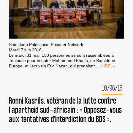
Toulouse : une victoire sur la censure
BDS
anti-BDS suivie d’un appel au soutien des
DEBOUT
!
militants accusés
VICTOIRES BDS
/
31
|
BOYCOTT DES ENTREPRISES
|
Procès contre des militants
|
Retours d'actions
Samidoun Palestinian Prisoner Network
Mardi 7 juin 2016