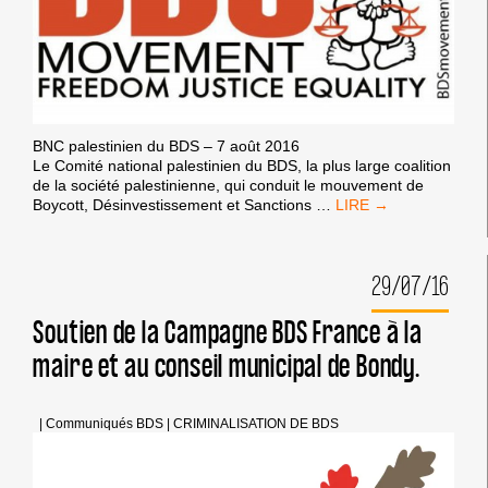
BNC palestinien du BDS – 7 août 2016
Le Comité national palestinien du BDS, la plus large coalition
de la société palestinienne, qui conduit le mouvement de
LE
Boycott, Désinvestissement et Sanctions
…
COMITÉ
NATIONAL
PALESTINIEN
29/07/16
DU
BDS
CONDAMNE
Soutien de la Campagne BDS France à la
LA
maire et au conseil municipal de Bondy.
CRÉATION
D’UN
GROUPE
SPÉCIAL
|
Communiqués BDS
|
CRIMINALISATION DE BDS
ISRAÉLIEN
POUR
EXPULSER