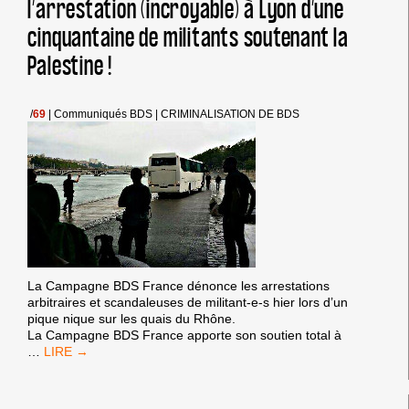
l’arrestation (incroyable) à Lyon d’une
MAIRE
ET
cinquantaine de militants soutenant la
AU
CONSEIL
Palestine !
MUNICIPAL
DE
BONDY.
/
69
|
Communiqués BDS
|
CRIMINALISATION DE BDS
La Campagne BDS France dénonce les arrestations
arbitraires et scandaleuses de militant-e-s hier lors d’un
pique nique sur les quais du Rhône.
La Campagne BDS France apporte son soutien total à
COMMUNIQUE
…
:
NOUS
DÉNONÇONS