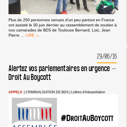
Plus de 250 personnes venues d’un peu partout en France
ont assisté le 30 juin dernier au rassemblement de soutien à
nos camarades de BDS de Toulouse Bernard, Loic, Jean
TOULOUSE
Pierre
…
:
PROCÈS
BDS
29/06/16
REPORTÉ
AU
22
Alertez vos parlementaires en urgence –
SEPTEMBRE
Droit Au Boycott
APPELS
|
CRIMINALISATION DE BDS
|
Lettres d'interpellation