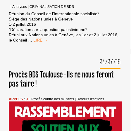
GAZA
!
|
Analyses
|
CRIMINALISATION DE BDS
Réunion du Conseil de l’Internationale socialiste*
Siège des Nations unies à Genève
1-2 juillet 2016
*Déclaration sur la question palestinienne*
Réuni aux Nations unies à Genève, les 1er et 2 juillet 2016,
L’INTERNATIONALE
le Conseil
…
SOCIALISTE
RECONNAÎT
BDS
04/07/16
COMME
UNE
TACTIQUE
Procès BDS Toulouse : Ils ne nous feront
LÉGITIME
pas taire !
CONTRE
L’OCCUPATION
ISRAÉLIENNE
APPELS
/
31
|
Procès contre des militants
|
Retours d'actions