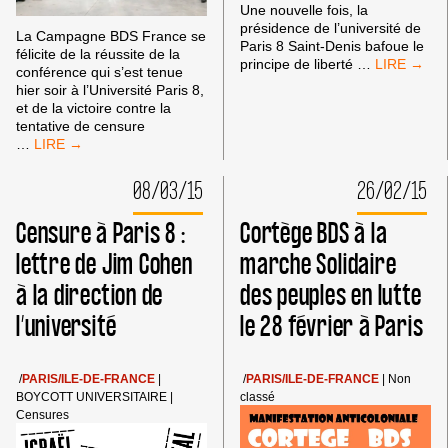
Une nouvelle fois, la
présidence de l’université de
La Campagne BDS France se
Paris 8 Saint-Denis bafoue le
félicite de la réussite de la
HALTE
principe de liberté
…
conférence qui s’est tenue
À
hier soir à l’Université Paris 8,
LA
et de la victoire contre la
CENSURE
tentative de censure
À
TENTATIVE
…
L’UNIVERSI
DE
!
CENSURE
08/03/15
26/02/15
RDV
ÉCHOUÉE
À
À
Censure à Paris 8 :
Cortège BDS à la
18H
L’UNIVERSITÉ
LUNDI
PARIS
lettre de Jim Cohen
marche Solidaire
9
8
MARS
à la direction de
des peuples en lutte
:
À
PRÈS
PARIS
l’université
le 28 février à Paris
DE
8
200
PERSONNES
POUR
/
PARIS/ILE-DE-FRANCE
|
/
PARIS/ILE-DE-FRANCE
|
Non
#IAW
BOYCOTT UNIVERSITAIRE
|
classé
2015
Censures