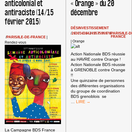
anticolonial et
« Orange » du 20
LE
SEMAINE
3
ANTI-
antiraciste (14/15
décembre
MARS
COLONIALE
À
février 2015)
PARIS
DÉSINVESTISSEMENT
/
26
/
30
/
34
/
38
/
42
/
45
/
57
/
59
/
69
/
76
/
PARIS/ILE-D
FRANCE
/
PARIS/ILE-DE-FRANCE
|
|
Orange
Rendez-vous
Action Nationale BDS réussie
au HAVRE contre Orange !
Action Nationale BDS réussie
à GRENOBLE contre Orange
!!
Une quinzaine de personnes
des différentes organisations
du groupe de coordination
BDS grenoblois se
COMPTES
…
RENDUS
DES
ACTIONS
BDS
« ORANGE »
La Campagne BDS France