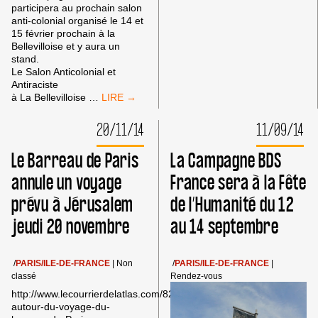
DU
participera au prochain salon
20
anti-colonial organisé le 14 et
DÉCEMBRE
15 février prochain à la
Bellevilloise et y aura un
stand.
Le Salon Anticolonial et
Antiraciste
LA
à La Bellevilloise
…
CAMPAGNE
BDS
20/11/14
11/09/14
FRANCE
AU
Le Barreau de Paris
La Campagne BDS
SALON
ANTICOLONIAL
annule un voyage
France sera à la Fête
ET
prévu à Jérusalem
de l’Humanité du 12
ANTIRACISTE
(14/15
jeudi 20 novembre
au 14 septembre
FÉVRIER
2015)
/
PARIS/ILE-DE-FRANCE
|
Non
/
PARIS/ILE-DE-FRANCE
|
classé
Rendez-vous
http://www.lecourrierdelatlas.com/829519112014Polemique-
autour-du-voyage-du-