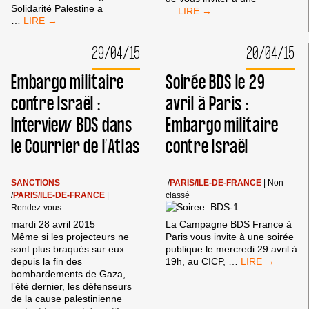
Solidarité Palestine a
TOURNÉE
…
ACTION
…
BDS
NATIONALE
EXCEPTIONNELLE
CONTRE
AVEC
29/04/15
20/04/15
LIDL
ALI
–
ABUNIMAH
Embargo militaire
Soirée BDS le 29
23
DU
MAI
7
contre Israël :
avril à Paris :
2015
AU
Interview BDS dans
Embargo militaire
10
JUILLET
le Courrier de l’Atlas
contre Israël
SANCTIONS
/
PARIS/ILE-DE-FRANCE
|
Non
/
PARIS/ILE-DE-FRANCE
|
classé
Rendez-vous
mardi 28 avril 2015
La Campagne BDS France à
Même si les projecteurs ne
Paris vous invite à une soirée
sont plus braqués sur eux
publique le mercredi 29 avril à
SOIRÉE
depuis la fin des
19h, au CICP,
…
BDS
bombardements de Gaza,
LE
l’été dernier, les défenseurs
29
de la cause palestinienne