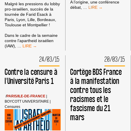
A l’origine, une conférence
Malgré les pressions du lobby
COMPTE
débat,
…
pro-israélien, succès de la
RENDU
tournée de Farid Esack à
DU
Paris, Lyon, Lille, Bordeaux,
RASSEMBLEMENT
Toulouse et Montpellier !
DU
26
Dans le cadre de la semaine
MARS
contre l’apartheid israélien
DEVANT
SUCCÈS
(IAW),
…
L’UNIVERSITÉ
DE
DE
LA
24/03/15
20/03/15
PARIS
TOURNÉE
1
DE
Contre la censure à
Cortège BDS France
–
FARID
TOLBIAC
ESACK
l’Université Paris 1
à la manifestation
A
contre tous les
PARIS,
LYON,
racismes et le
/
PARIS/ILE-DE-FRANCE
|
LILLE,
BOYCOTT UNIVERSITAIRE
|
BORDEAUX,
fascisme du 21
Censures
TOULOUSE
ET
mars
MONTPELLIER
!