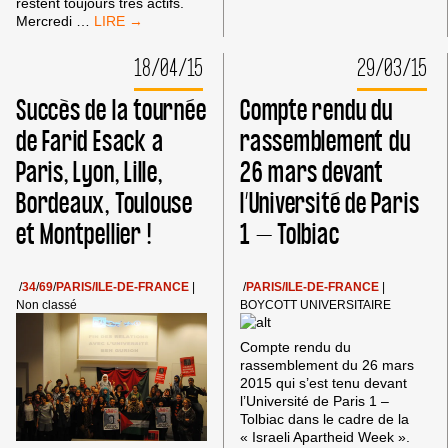
AVRIL
restent toujours très actifs.
EMBARGO
À
Mercredi
…
MILITAIRE
PARIS
CONTRE
:
18/04/15
29/03/15
ISRAËL
EMBARGO
:
MILITAIRE
Succès de la tournée
Compte rendu du
INTERVIEW
CONTRE
BDS
ISRAËL
de Farid Esack a
rassemblement du
DANS
Paris, Lyon, Lille,
26 mars devant
LE
COURRIER
Bordeaux, Toulouse
l’Université de Paris
DE
L’ATLAS
et Montpellier !
1 – Tolbiac
/
34
/
69
/
PARIS/ILE-DE-FRANCE
|
/
PARIS/ILE-DE-FRANCE
|
Non classé
BOYCOTT UNIVERSITAIRE
Compte rendu du
rassemblement du 26 mars
2015 qui s’est tenu devant
l’Université de Paris 1 –
Tolbiac dans le cadre de la
« Israeli Apartheid Week ».