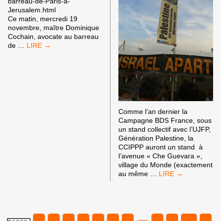
barreau-de-Paris-a-
Jerusalem.html
Ce matin, mercredi 19
novembre, maître Dominique
Cochain, avocate au barreau
LE
de
…
BARREAU
DE
PARIS
ANNULE
UN
VOYAGE
PRÉVU
Comme l’an dernier la
À
Campagne BDS France, sous
JÉRUSALEM
un stand collectif avec l’UJFP,
JEUDI
Génération Palestine, la
20
CCIPPP auront un stand à
NOVEMBRE
l’avenue « Che Guevara »,
village du Monde (exactement
LA
au même
…
CAMPAGNE
BDS
FRANCE
SERA
À