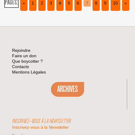
PAGES:
«
1
2
3
4
5
6
7
8
9
10
»
LA
FÊTE
DE
L’HUMANITÉ
DU
12
AU
14
SEPTEMBRE
Rejoindre
Faire un don
Que boycotter ?
Contacts
Mentions Légales
ARCHIVES
INSCRIVEZ-VOUS À LA NEWSLETTER
Inscrivez-vous à la Newsletter