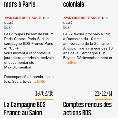
mars à Paris
coloniale
/
PARIS/ILE-DE-FRANCE
|
Non
/
PARIS/ILE-DE-FRANCE
|
Non
classé
classé
Les groupes locaux de l’AFPS
Le 27 février prochain à 19h,
Paris-Centre, Paris-Sud, la
à l’occasion du 10 ème
campagne BDS France-Paris
anniversaire de la Semaine
et l’UJFP
Anticoloniale ainsi que des 10
vous invitent à rencontrer le
ans de la Campagne BDS
journaliste américain, écrivain
Boycott Désinvestissement et
SOIRÉE
et documentariste :
…
BDS
Max Blumenthal
LE
27
Récompensé de nombreuses
SOIRÉE
FÉVRIER
fois. Ses articles
…
DÉBAT
À
AVEC
PARIS
10/02/15
21/12/14
LE
DANS
JOURNALISTE
LE
La Campagne BDS
Comptes rendus des
AMÉRICAIN
CADRE
MAX
DE
France au Salon
actions BDS
BLUMENTHAL
LA