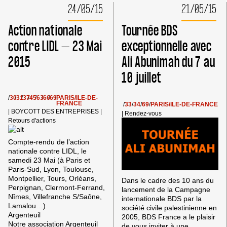
ORANGE
DE
24/05/15
21/05/15
DU
L’AÉRONAUTIQUE
6
DU
Action nationale
Tournée BDS
JUIN
BOURGET
2015
contre LIDL – 23 Mai
exceptionnelle avec
:
2015
Ali Abunimah du 7 au
ELBIT
CRIMINEL,
10 juillet
THALES
COMPLICE
!
/
30
/
31
/
37
/
45
/
63
/
66
/
69
/
PARIS/ILE-DE-
FRANCE
/
33
/
34
/
69
/
PARIS/ILE-DE-FRANCE
|
BOYCOTT DES ENTREPRISES
|
|
Rendez-vous
Retours d'actions
Compte-rendu de l’action
nationale contre LIDL, le
samedi 23 Mai (à Paris et
Paris-Sud, Lyon, Toulouse,
Montpellier, Tours, Orléans,
Dans le cadre des 10 ans du
Perpignan, Clermont-Ferrand,
lancement de la Campagne
Nîmes, Villefranche S/Saône,
internationale BDS par la
Lamalou…)
société civile palestinienne en
Argenteuil
2005, BDS France a le plaisir
Notre association Argenteuil
de vous inviter à une