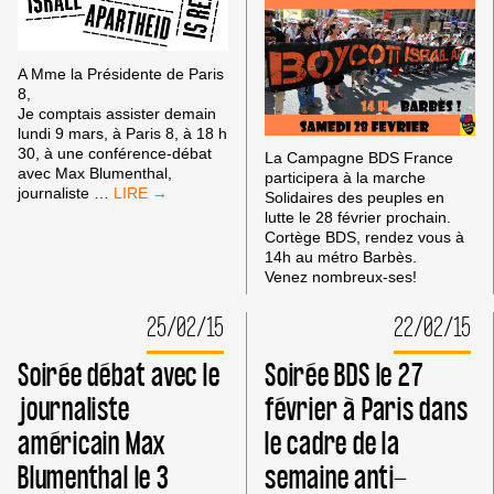
A Mme la Présidente de Paris
8,
Je comptais assister demain
lundi 9 mars, à Paris 8, à 18 h
30, à une conférence-débat
La Campagne BDS France
avec Max Blumenthal,
participera à la marche
CENSURE
journaliste
…
Solidaires des peuples en
À
lutte le 28 février prochain.
PARIS
Cortège BDS, rendez vous à
8
14h au métro Barbès.
:
Venez nombreux-ses!
LETTRE
DE
25/02/15
22/02/15
JIM
COHEN
Soirée débat avec le
Soirée BDS le 27
À
LA
journaliste
février à Paris dans
DIRECTION
DE
américain Max
le cadre de la
L’UNIVERSITÉ
Blumenthal le 3
semaine anti-