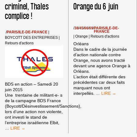
criminel, Thales
Orange du 6 juin
complice !
/
38
/
45
/
66
/
69
/
PARIS/ILE-DE-
FRANCE
/
PARIS/ILE-DE-FRANCE
|
|
Orange
|
Retours d'actions
BOYCOTT DES ENTREPRISES
|
Retours d'actions
Orléans
Dans le cadre de la journée
d’action nationale contre
Orange, nous avons tracté
devant une agence Orange à
Orléans.
L’action était différente des
précédentes car deux faits
BDS en action – Samedi 20
marquant nous ont
juin 2015
COMPTES
interpellés.
…
Une trentaine de militant-e- s
RENDUS
de la campagne BDS France
DE
(Boycott/Désinvestissement/Sanctions),
LA
lors d’une action non violente,
JOURNÉE
ont investi le stand de
D’ACTION
l’entreprise israélienne Elbit,
NATIONALE
SALON
…
CONTRE
INTERNATIONAL