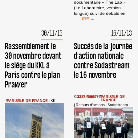
documentaire « The Lab »
(Le Laboratoire, version
longue) suivi de débats en
PROJECTION
…
DU
FILM
30/11/13
16/11/13
«
THE
Rassemblement le
Succès de la journée
LAB
»
30 novembre devant
d’action nationale
(LE
le siège du KKL à
contre Sodastream
LABORATOIRE)
DANS
Paris contre le plan
le 16 novembre
PLUSIEURS
VILLES
Prawer
DE
FRANCE
/
13
/
33
/
34
/
66
/
69
/
76
/
PARIS/ILE-DE-
FRANCE
/
PARIS/ILE-DE-FRANCE
|
KKL
|
Retours d'actions
|
Sodastream