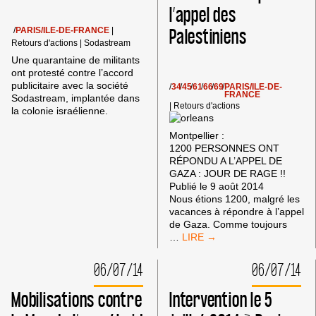
l’appel des
Palestiniens
/
PARIS/ILE-DE-FRANCE
|
Retours d'actions
|
Sodastream
Une quarantaine de militants
ont protesté contre l’accord
publicitaire avec la société
/
34
/
45
/
61
/
66
/
69
/
PARIS/ILE-DE-
FRANCE
Sodastream, implantée dans
|
Retours d'actions
la colonie israélienne.
Montpellier :
1200 PERSONNES ONT
RÉPONDU A L’APPEL DE
GAZA : JOUR DE RAGE !!
Publié le 9 août 2014
Nous étions 1200, malgré les
vacances à répondre à l’appel
de Gaza. Comme toujours
»
…
JOUR
DE
06/07/14
06/07/14
RAGE
»
Mobilisations contre
Intervention le 5
SAMEDI
9