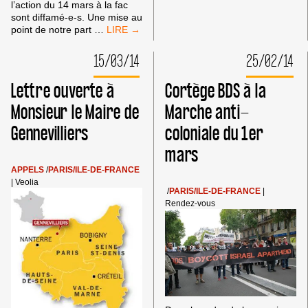
l’action du 14 mars à la fac
CADRE
sont diffamé-e-s. Une mise au
NORMAL
COMMUNIQUÉ
point de notre part
…
DE
:
LA
PAS
15/03/14
25/02/14
LIBERTÉ
DE
D’EXPRESSION
SOUTIEN
Lettre ouverte à
Cortège BDS à la
À
L’APARTHEID
Monsieur le Maire de
Marche anti-
ISRAÉLIEN
Gennevilliers
coloniale du 1er
À
PARIS
mars
8
!
APPELS
/
PARIS/ILE-DE-FRANCE
|
Veolia
/
PARIS/ILE-DE-FRANCE
|
Rendez-vous