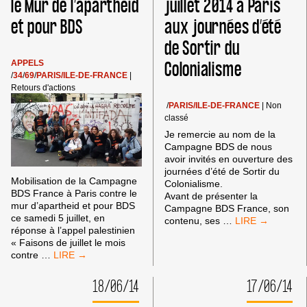
le Mur de l’apartheid
juillet 2014 à Paris
AOÛT
et pour BDS
aux journées d’été
2014,
BDS
de Sortir du
FRANCE
RÉPOND
Colonialisme
APPELS
À
/
34
/
69
/
PARIS/ILE-DE-FRANCE
|
L’APPEL
Retours d'actions
DES
/
PARIS/ILE-DE-FRANCE
|
Non
PALESTINIENS
classé
Je remercie au nom de la
Campagne BDS de nous
avoir invités en ouverture des
journées d’été de Sortir du
Mobilisation de la Campagne
Colonialisme.
BDS France à Paris contre le
Avant de présenter la
mur d’apartheid et pour BDS
Campagne BDS France, son
ce samedi 5 juillet, en
INTERVENTION
contenu, ses
…
réponse à l’appel palestinien
LE
« Faisons de juillet le mois
5
MOBILISATIONS
contre
…
JUILLET
CONTRE
2014
LE
À
18/06/14
17/06/14
MUR
PARIS
DE
AUX