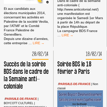
Dans le cadre de la semaine
anti-coloniale (
Et aux candidats aux
http://www.anticolonial.net/)
élections municipales 2014,
une manifestation est
concernant les activités en
organisée le Samedi 1er Mars
Palestine de la société Veolia,
à partir de 14h au départ de
par l’ATMF et le Comité
la place République.
France Palestine de
La campagne BDS France
Genevilliers.
CORTÈGE
…
Depuis une dizaine d’années,
BDS
LETTRE
cette entreprise
…
À
OUVERTE
LA
À
MARCHE
20/02/14
18/02/14
MONSIEUR
ANTI-
LE
COLONIALE
Succès de la soirée
Soirée BDS le 18
MAIRE
DU
DE
1ER
BDS dans le cadre de
février à Paris
GENNEVILLIERS
MARS
la Semaine anti-
coloniale
/
PARIS/ILE-DE-FRANCE
|
Non
classé
/
PARIS/ILE-DE-FRANCE
|
BOYCOTT CULTUREL
|