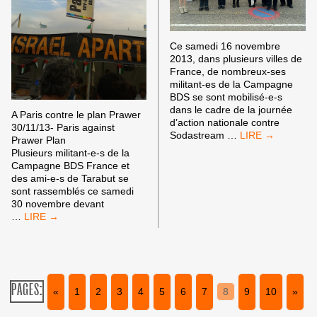
Ce samedi 16 novembre
2013, dans plusieurs villes de
France, de nombreux-ses
militant-es de la Campagne
BDS se sont mobilisé-e-s
dans le cadre de la journée
A Paris contre le plan Prawer
d’action nationale contre
30/11/13- Paris against
SUCCÈS
Sodastream
…
Prawer Plan
DE
Plusieurs militant-e-s de la
LA
Campagne BDS France et
JOURNÉE
des ami-e-s de Tarabut se
D’ACTION
sont rassemblés ce samedi
NATIONALE
30 novembre devant
CONTRE
RASSEMBLEMENT
…
SODASTREAM
LE
LE
30
16
NOVEMBRE
NOVEMBRE
DEVANT
LE
PAGES:
«
1
2
3
4
5
6
7
8
9
10
»
SIÈGE
DU