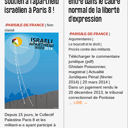
soutien à l’apartheid
entre dans le cadre
WATER
PARIS
PARTY
israélien à Paris 8 !
normal de la liberté
CONTRE
MEKOROT
d’expression
ET
VÉOLIA
/
PARIS/ILE-DE-FRANCE
|
Non
classé
/
PARIS/ILE-DE-FRANCE
|
Argumentaires
|
Le boycott et le droit
|
Procès contre des militants
Télécharger le commentaire
juridique (pdf)
Ghislain Poissonnier,
magistrat | Actualité
Juridiques Pénal (février
2014) | 20 mars 2014 |
Dans un jugement rendu le
20 décembre 2013, le tribunal
correctionnel de Pontoise
L’APPEL
…
AU
BOYCOTT
Depuis 15 jours, le Collectif
ENTRE
Palestine Paris 8 et les
DANS
militant-e-s ayant participé à
LE