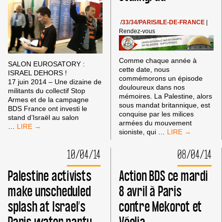
CONCERT
DOMINIQUE
/
33
/
34
/
PARIS/ILE-DE-FRANCE
|
GRANGE
Rendez-vous
Comme chaque année à
SALON EUROSATORY :
cette date, nous
ISRAEL DEHORS !
commémorons un épisode
17 juin 2014 – Une dizaine de
douloureux dans nos
militants du collectif Stop
mémoires. La Palestine, alors
Armes et de la campagne
sous mandat britannique, est
BDS France ont investi le
conquise par les milices
stand d’Israël au salon
armées du mouvement
SALON
…
66E
sioniste, qui
…
EUROSATORY
COMMÉMORATI
:
DE
10/04/14
08/04/14
ISRAËL
LA
DEHORS
NAKBA
!
Palestine activists
Action BDS ce mardi
:
RASSEMBLEMEN
make unscheduled
8 avril à Paris
SAMEDI
splash at Israel’s
contre Mekorot et
17
MAI
DE