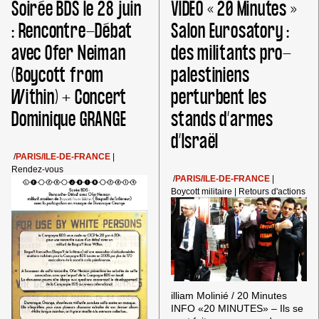
Soirée BDS le 28 juin
VIDEO « 20 Minutes »
L’APARTHEID
JOURNÉES
ET
D’ÉTÉ
: Rencontre-Débat
Salon Eurosatory :
POUR
DE
avec Ofer Neiman
des militants pro-
BDS
SORTIR
DU
(Boycott from
palestiniens
COLONIALISME
Within) + Concert
perturbent les
Dominique GRANGE
stands d’armes
d’Israël
/
PARIS/ILE-DE-FRANCE
|
Rendez-vous
/
PARIS/ILE-DE-FRANCE
|
Boycott militaire
|
Retours d'actions
illiam Molinié / 20 Minutes
INFO «20 MINUTES» – Ils se