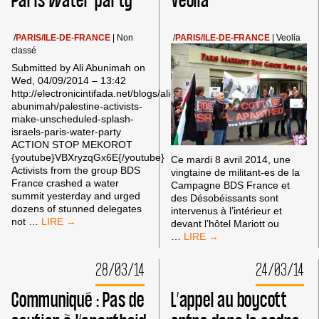
Paris water party
Véolia
14H
À
18H
/
PARIS/ILE-DE-FRANCE
|
Non
/
PARIS/ILE-DE-FRANCE
|
Veolia
–
classé
PLACE
Submitted by Ali Abunimah on
DE
Wed, 04/09/2014 – 13:42
STALINGRAD
http://electronicintifada.net/blogs/ali-
abunimah/palestine-activists-
make-unscheduled-splash-
israels-paris-water-party
ACTION STOP MEKOROT
{youtube}VBXryzqGx6E{/youtube}
Ce mardi 8 avril 2014, une
Activists from the group BDS
vingtaine de militant-es de la
France crashed a water
Campagne BDS France et
summit yesterday and urged
des Désobéissants sont
dozens of stunned delegates
intervenus à l’intérieur et
PALESTINE
not
…
devant l’hôtel Mariott ou
ACTIVISTS
ACTION
…
MAKE
BDS
UNSCHEDULED
CE
28/03/14
24/03/14
SPLASH
MARDI
AT
8
Communiqué : Pas de
L’appel au boycott
ISRAEL’S
AVRIL
PARIS
À