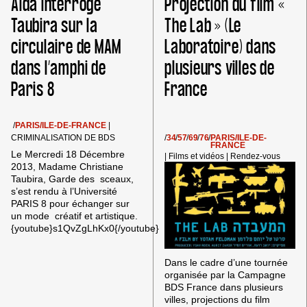
Aïda interroge
Projection du film «
À
ANTI-
PARIS
COLONIALE
Taubira sur la
The Lab » (Le
circulaire de MAM
Laboratoire) dans
dans l’amphi de
plusieurs villes de
Paris 8
France
/
PARIS/ILE-DE-FRANCE
|
CRIMINALISATION DE BDS
/
34
/
57
/
69
/
76
/
PARIS/ILE-DE-
FRANCE
Le Mercredi 18 Décembre
|
Films et vidéos
|
Rendez-vous
2013, Madame Christiane
Taubira, Garde des sceaux,
s’est rendu à l’Université
PARIS 8 pour échanger sur
un mode créatif et artistique.
{youtube}s1QvZgLhKx0{/youtube}
Dans le cadre d’une tournée
organisée par la Campagne
BDS France dans plusieurs
villes, projections du film