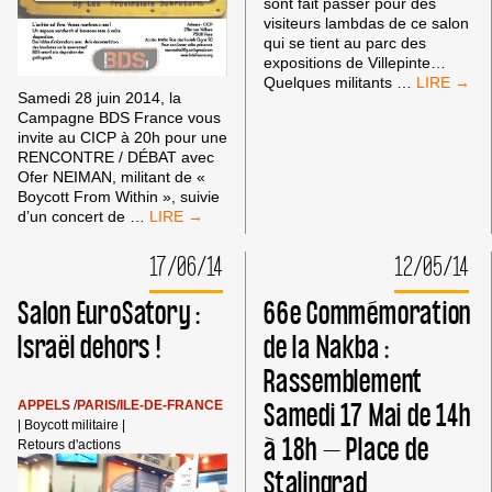
sont fait passer pour des
visiteurs lambdas de ce salon
qui se tient au parc des
expositions de Villepinte…
VIDEO
Quelques militants
…
Samedi 28 juin 2014, la
« 20
Campagne BDS France vous
MINUTES 
invite au CICP à 20h pour une
SALON
RENCONTRE / DÉBAT avec
EUROSAT
Ofer NEIMAN, militant de «
:
Boycott From Within », suivie
DES
SOIRÉE
d’un concert de
…
MILITANTS
BDS
PRO-
LE
PALESTINI
17/06/14
12/05/14
28
PERTURB
JUIN
LES
Salon EuroSatory :
66e Commémoration
:
STANDS
RENCONTRE-
D’ARMES
Israël dehors !
de la Nakba :
DÉBAT
D’ISRAËL
Rassemblement
AVEC
OFER
Samedi 17 Mai de 14h
APPELS
/
PARIS/ILE-DE-FRANCE
NEIMAN
|
Boycott militaire
|
(BOYCOTT
à 18h – Place de
Retours d'actions
FROM
WITHIN)
Stalingrad
+