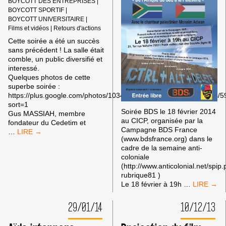
BOYCOTT DES ENTREPRISES
|
BOYCOTT SPORTIF
|
BOYCOTT UNIVERSITAIRE
|
Films et vidéos
|
Retours d'actions
Cette soirée a été un succès
sans précédent ! La salle était
comble, un public diversifié et
interessé.
Quelques photos de cette
superbe soirée :
https://plus.google.com/photos/103443993096431512362/albums
sort=1
Soirée BDS le 18 février 2014
Gus MASSIAH, membre
au CICP, organisée par la
fondateur du Cedetim et
Campagne BDS France
SUCCÈS
…
(www.bdsfrance.org) dans le
DE
cadre de la semaine anti-
LA
coloniale
SOIRÉE
(http://www.anticolonial.net/spip
BDS
rubrique81 )
DANS
SOIRÉE
Le 18 février à 19h
…
LE
BDS
CADRE
LE
DE
29/01/14
10/12/13
18
LA
FÉVRIER
SEMAINE