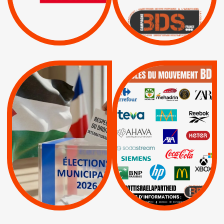
ISRAËL
|
|
Boycott militaire
/
APPELS
SANCTIONS
Lettres d'interpellation
|
|
Actus
Pétitions
QUE BOYCOTTER ?
MUNICIPALES 2026 :
/
JE VOTE POUR LE
BOYCOTT
DÉSINVESTISSEME
RESPECT DU DROIT
|
|
|
Actus
Ahava
INTERNATIONAL EN
|
|
|
AXA
BNP
CAF
PALESTINE
|
|
Carrefour
HP
|
Keter
|
|
APPELS
Actus
|
Livres et brochures
Espaces Sans
Apartheid
|
|
Mehadrin
PUMA
|
Lettres d'interpellation
|
Sodastream
|
Pétitions
Visuels, tracts,
affiches,...