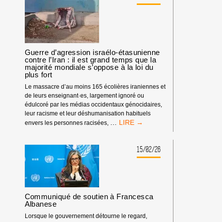
(PPL
575)
:
UNE
ATTAQUE
FRONTALE
Guerre d’agression israélo-étasunienne
CONTRE
contre l’Iran : il est grand temps que la
LA
majorité mondiale s’oppose à la loi du
plus fort
LIBERTÉ
D’EXPRESSION
Le massacre d’au moins 165 écolières iraniennes et
de leurs enseignant·es, largement ignoré ou
édulcoré par les médias occidentaux génocidaires,
leur racisme et leur déshumanisation habituels
GUERRE
…
envers les personnes racisées,
D’AGRESSION
ISRAÉLO-
ÉTASUNIENNE
15/02/26
CONTRE
L’IRAN
:
IL
EST
Communiqué de soutien à Francesca
GRAND
Albanese
TEMPS
Lorsque le gouvernement détourne le regard,
QUE