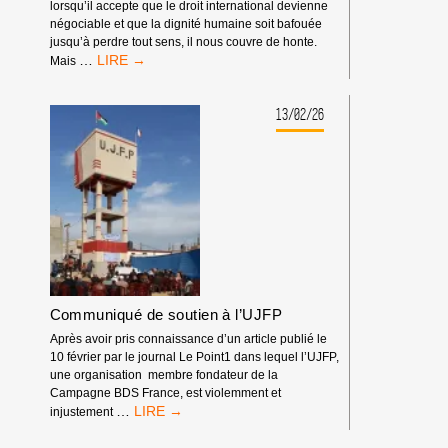
lorsqu’il accepte que le droit international devienne
LA
négociable et que la dignité humaine soit bafouée
MAJORITÉ
jusqu’à perdre tout sens, il nous couvre de honte.
MONDIALE
COMMUNIQUÉ
…
Mais
S’OPPOSE
DE
À
SOUTIEN
LA
À
13/02/26
LOI
FRANCESCA
DU
ALBANESE
PLUS
FORT
Communiqué de soutien à l’UJFP
Après avoir pris connaissance d’un article publié le
10 février par le journal Le Point1 dans lequel l’UJFP,
une organisation membre fondateur de la
Campagne BDS France, est violemment et
COMMUNIQUÉ
…
injustement
DE
SOUTIEN