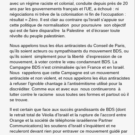
avec un régime raciste et colonial,​ conduite depuis près de 20
ans par les gouvernements français et l’UE,​ a échoué :​ ni
négociations ni trêve de la colonisation ni fin de l’occupation :
résultat = Zéro.​ Il est clair​ au contraire​ qu’Israël s’appuie sur ​
cette politique de normalisation ​ pour ​poursuivre ​ son objectif
qui est de ​faire disparaître ​ la Palestine et d’écraser toute
révolte du peuple palestinien.
Nous appelons tous les élus antiracistes du Conseil de Paris,
qu’ils soient acteurs ou sympathisants du mouvement BDS, ou
qu​’ils soient simplement​ pour​ la liberté d’expression de ce
mouvement, à voter contre le vœu condamnant BDS. La
Campagne BDS n’est criminalisée qu’en France et en Israël​.
Nous rappelons que cette Campagne est un mouvement
antiraciste et non violent, et nous appelons les élus antiracistes​
à refuser l’ignoble chantage à l’antisémitisme utilisé pour la
discréditer. Comme eux et avec eux nous continuerons à
lutter contre le racisme sous toutes ses formes et partout où il
se trouve.
Il est certain que face aux succès grandissants de BDS (dont
le retrait total de Véolia d’Israël et la rupture de l’accord entre
Orange et la société de téléphonie israélienne Partner
Communications) les soutiens d’Israël s’inquiètent et ne
reculeront devant rien pour entraver ce mouvement guidé par