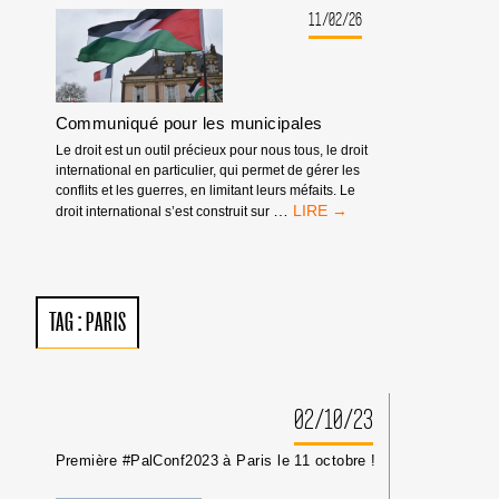
À
11/02/26
L’UJFP
Communiqué pour les municipales
Le droit est un outil précieux pour nous tous, le droit
international en particulier, qui permet de gérer les
conflits et les guerres, en limitant leurs méfaits. Le
COMMUNIQUÉ
…
droit international s’est construit sur
POUR
LES
MUNICIPALES
TAG :
PARIS
02/10/23
Première #PalConf2023 à Paris le 11 octobre !