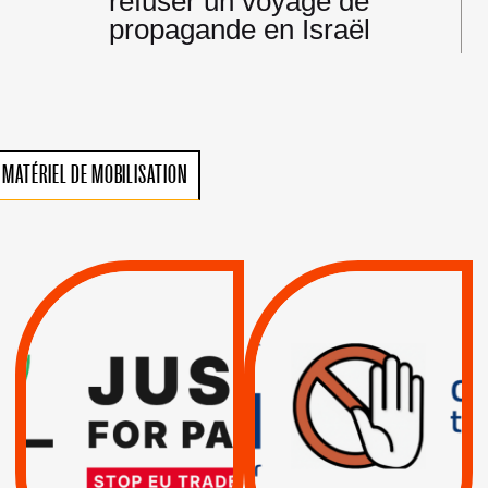
refuser un voyage de
propagande en Israël
MATÉRIEL DE MOBILISATION
VIOLATIONS DES
TREIZIÈME APPEL.
DROITS DE L’HOMME
RESPECT DU DROIT
PAR ISRAËL :
INTERNATIONAL ?
EXIGEONS LA
TRUMP, MACRON :
SUSPENSION
MÊME COMBAT
TOTALE DE
L’ACCORD
|
|
Actus
D’ASSOCIATION UE-
BOYCOTT DES
ENTREPRISES