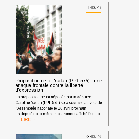
D’ISRAËL
EN
31/03/26
FRANCE
?
PRATIQUES
DANGEREUSES
POUR
LA
DÉMOCRATIE
!
Proposition de loi Yadan (PPL 575) : une
attaque frontale contre la liberté
d’expression
La proposition de loi déposée par la députée
Caroline Yadan (PPL 575) sera soumise au vote de
l’Assemblée nationale le 16 avril prochain.
La députée elle-même a clairement affiché l’un de
PROPOSITION
…
DE
LOI
YADAN
03/03/26