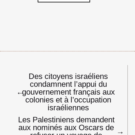
Navigation
Des citoyens israéliens
de
condamnent l’appui du
l’article
←
gouvernement français aux
colonies et à l’occupation
israéliennes
Les Palestiniens demandent
aux nominés aux Oscars de
→