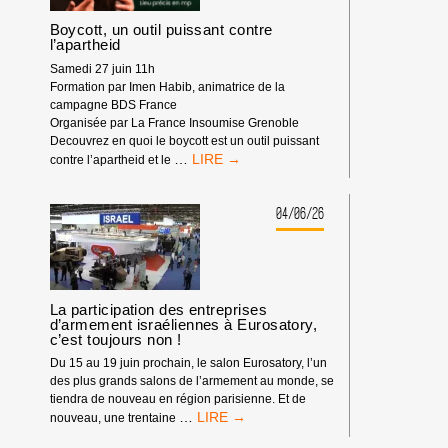
Boycott, un outil puissant contre
l’apartheid
Samedi 27 juin 11h
Formation par Imen Habib, animatrice de la
campagne BDS France
Organisée par La France Insoumise Grenoble
Decouvrez en quoi le boycott est un outil puissant
BOYCOTT,
…
contre l’apartheid et le
UN
OUTIL
PUISSANT
04/06/26
CONTRE
L’APARTHEID
La participation des entreprises
d’armement israéliennes à Eurosatory,
c’est toujours non !
Du 15 au 19 juin prochain, le salon Eurosatory, l’un
des plus grands salons de l’armement au monde, se
tiendra de nouveau en région parisienne. Et de
LA
…
nouveau, une trentaine
PARTICIPATION