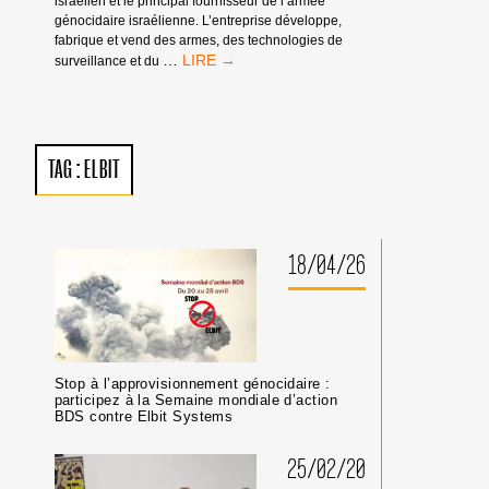
israélien et le principal fournisseur de l’armée
génocidaire israélienne. L’entreprise développe,
fabrique et vend des armes, des technologies de
STOP
…
surveillance et du
À
L’APPROVISIONNEMENT
GÉNOCIDAIRE
:
PARTICIPEZ
TAG :
ELBIT
À
LA
SEMAINE
MONDIALE
D’ACTION
18/04/26
BDS
CONTRE
ELBIT
SYSTEMS
Stop à l’approvisionnement génocidaire :
participez à la Semaine mondiale d’action
BDS contre Elbit Systems
25/02/20