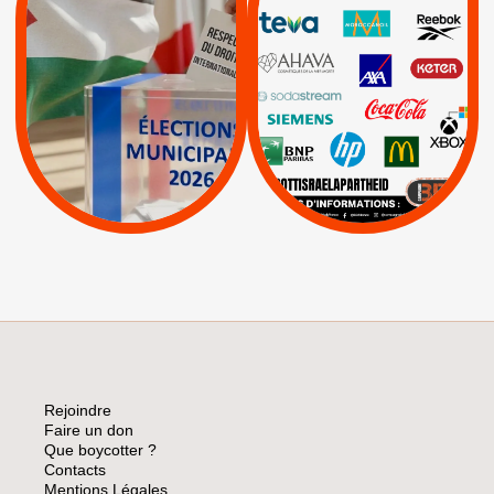
RESPECT DU DROIT
|
|
|
Actus
Ahava
INTERNATIONAL EN
|
|
|
AXA
BNP
CAF
PALESTINE
|
|
Carrefour
HP
|
Keter
|
|
APPELS
Actus
|
Livres et brochures
Espaces Sans
Apartheid
|
|
Mehadrin
PUMA
|
Lettres d'interpellation
|
Sodastream
|
Pétitions
Visuels, tracts,
affiches,...
Rejoindre
Faire un don
Que boycotter ?
Contacts
Mentions Légales