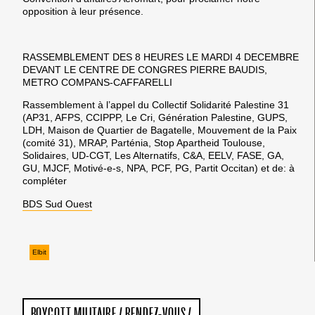
opposition à leur présence.
RASSEMBLEMENT DES 8 HEURES LE MARDI 4 DECEMBRE
DEVANT LE CENTRE DE CONGRES PIERRE BAUDIS,
METRO COMPANS-CAFFARELLI
Rassemblement à l’appel du Collectif Solidarité Palestine 31
(AP31, AFPS, CCIPPP, Le Cri, Génération Palestine, GUPS,
LDH, Maison de Quartier de Bagatelle, Mouvement de la Paix
(comité 31), MRAP, Parténia, Stop Apartheid Toulouse,
Solidaires, UD-CGT, Les Alternatifs, C&A, EELV, FASE, GA,
GU, MJCF, Motivé-e-s, NPA, PCF, PG, Partit Occitan) et de:
à
compléter
BDS Sud Ouest
Elbit
BOYCOTT MILITAIRE
/
RENDEZ-VOUS
/