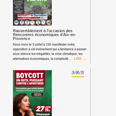
Rassemblement à l’occasion des
Rencontres économiques d’Aix-en-
Provence
Nous irons le 3 juillet à 15h manifester notre
opposition à cet événement qui a tendance à passer
sous silence les inégalités, la crise climatique, les
RASSEMBLEMENT
…
alternatives économiques, la complicité
À
L’OCCASION
DES
24/06/26
RENCONTRES
ÉCONOMIQUES
D’AIX-
EN-
PROVENCE