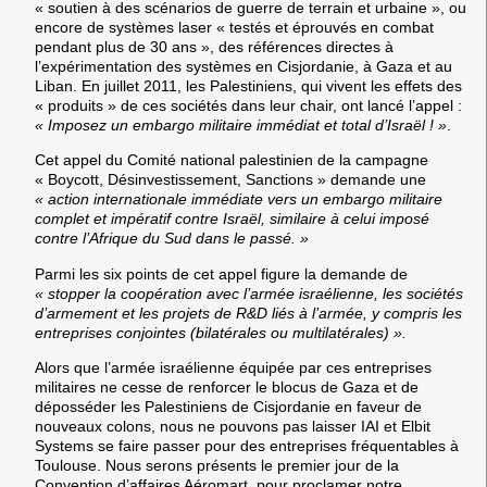
« soutien à des scénarios de guerre de terrain et urbaine », ou
encore de systèmes laser « testés et éprouvés en combat
pendant plus de 30 ans », des références directes à
l’expérimentation des systèmes en Cisjordanie, à Gaza et au
Liban.
En juillet 2011, les Palestiniens, qui vivent les effets des
« produits » de ces sociétés dans leur chair, ont lancé l’appel :
«
Imposez un embargo militaire immédiat et total d’Israël
! »
.
Cet appel du Comité national palestinien de la campagne
« Boycott, Désinvestissement, Sanctions » demande une
« action internationale immédiate vers un embargo militaire
complet et impératif contre Israël, similaire à celui imposé
contre l’Afrique du Sud dans le passé. »
Parmi les six points de cet appel figure la demande de
« stopper la coopération avec l’armée israélienne, les sociétés
d’armement et les projets de R&D liés à l’armée, y compris les
entreprises conjointes (bilatérales ou multilatérales) ».
Alors que l’armée israélienne équipée par ces entreprises
militaires ne cesse de renforcer le blocus de Gaza et de
déposséder les Palestiniens de Cisjordanie en faveur de
nouveaux colons, nous ne pouvons pas laisser IAI et Elbit
Systems se faire passer pour des entreprises fréquentables à
Toulouse. Nous serons présents le premier jour de la
Convention d’affaires Aéromart, pour proclamer notre