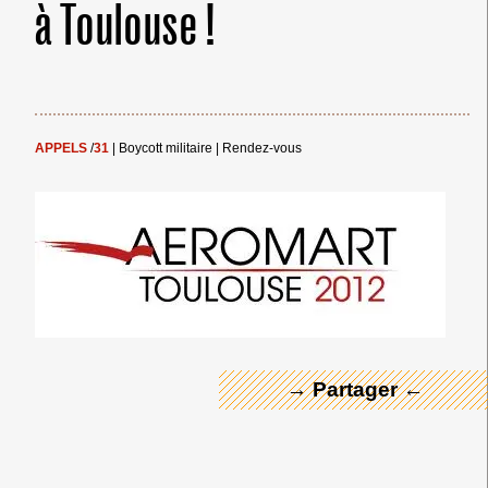
à Toulouse !
APPELS
/
31
|
Boycott militaire
|
Rendez-vous
← Merci ! →
→ Partager ←