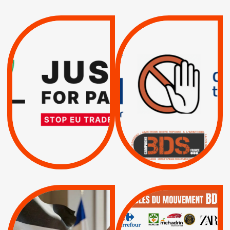
VIOLATIONS DES
TREIZIÈME APPEL.
DROITS DE L’HOMME
RESPECT DU DROIT
PAR ISRAËL :
INTERNATIONAL ?
EXIGEONS LA
TRUMP, MACRON :
SUSPENSION
MÊME COMBAT
TOTALE DE
L’ACCORD
|
|
Actus
D’ASSOCIATION UE-
BOYCOTT DES
ENTREPRISES
ISRAËL
|
|
Boycott militaire
/
APPELS
SANCTIONS
Lettres d'interpellation
|
|
Actus
Pétitions
QUE BOYCOTTER ?
MUNICIPALES 2026 :
/
JE VOTE POUR LE
BOYCOTT
DÉSINVESTISSEME