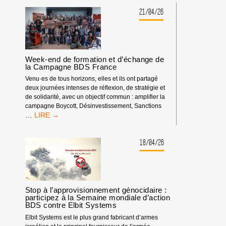
DES
ENTREPRISES
21/04/26
D’ARMEMENT
ISRAÉLIENNES
À
EUROSATORY,
C’EST
Week-end de formation et d’échange de
TOUJOURS
la Campagne BDS France
NON
Venu·es de tous horizons, elles et ils ont partagé
!
deux journées intenses de réflexion, de stratégie et
de solidarité, avec un objectif commun : amplifier la
campagne Boycott, Désinvestissement, Sanctions
WEEK-
…
END
DE
FORMATION
18/04/26
ET
D’ÉCHANGE
DE
LA
CAMPAGNE
Stop à l’approvisionnement génocidaire :
BDS
participez à la Semaine mondiale d’action
BDS contre Elbit Systems
FRANCE
Elbit Systems est le plus grand fabricant d’armes