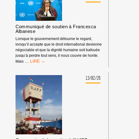
CONTRE
L’IRAN
:
IL
EST
Communiqué de soutien à Francesca
GRAND
Albanese
TEMPS
Lorsque le gouvernement détourne le regard,
QUE
lorsqu’il accepte que le droit international devienne
LA
négociable et que la dignité humaine soit bafouée
MAJORITÉ
jusqu’à perdre tout sens, il nous couvre de honte.
MONDIALE
COMMUNIQUÉ
…
Mais
S’OPPOSE
DE
À
SOUTIEN
LA
À
13/02/26
LOI
FRANCESCA
DU
ALBANESE
PLUS
FORT