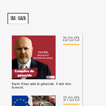
LE
GOUVERNEMENT
FRANÇAIS
S’ENFONCE
TAG :
GAZA
DANS
UNE
COMPLICITÉ
AVEUGLANTE
EN
21/11/23
CONTINUANT
À
PIÉTINER
SES
OBLIGATIONS
MORALES
ET
LÉGALES.
Karim Khan aide le génocide. Il doit être
licencié.
17/11/23