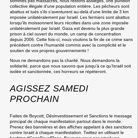
sommes pas massacrés, nous restons assiégés, une punition
collective illégale d’une population entière. Les pêcheurs sont
abattus et tués s’ils s’aventurent au-delà d’une limite de 3 km
imposée unilatéralement par Israël. Les fermiers sont abattus
lorsqu’ils moissonnent leurs récoltes dans une zone imposée
unilatéralement par Israël. Gaza est devenu la plus grande
prison à ciel ouvert du monde, un camp de concentration
depuis 2006. Cette fois-ci, nous voulons la fin de ce crime sans
précédent contre l’humanité commis avec la complicité et le
soutien de vos propres gouvernements !
Nous ne demandons pas la charité. Nous demandons la
solidarité, parce que nous savons que jusqu’à ce qu’Israël soit
isolée et sanctionnée, ces horreurs se répèteront.
AGISSEZ SAMEDI
PROCHAIN
Faites de Boycott, Désinvestissement et Sanctions le message
principal de chaque manifestation partout dans le monde.
Prenez des bannières et des affiches appelant à des sanctions
contre Israël à chaque manifestation. Twittez en utilisant le
hashtag #GazaDayofRage. Envoyez-nous par email vos