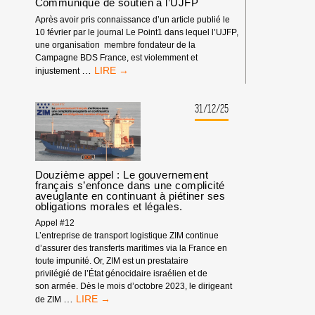
Communiqué de soutien à l’UJFP
Après avoir pris connaissance d’un article publié le
10 février par le journal Le Point1 dans lequel l’UJFP,
une organisation membre fondateur de la
Campagne BDS France, est violemment et
COMMUNIQUÉ
…
injustement
DE
SOUTIEN
À
31/12/25
L’UJFP
Douzième appel : Le gouvernement
français s’enfonce dans une complicité
aveuglante en continuant à piétiner ses
obligations morales et légales.
Appel #12
L’entreprise de transport logistique ZIM continue
d’assurer des transferts maritimes via la France en
toute impunité. Or, ZIM est un prestataire
privilégié de l’État génocidaire israélien et de
son armée. Dès le mois d’octobre 2023, le dirigeant
DOUZIÈME
…
de ZIM
APPEL :