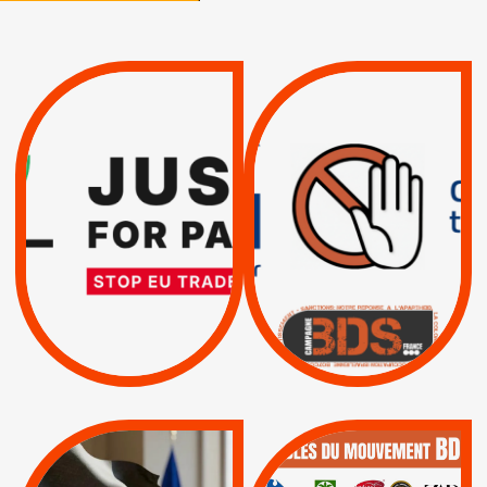
VIOLATIONS DES
TREIZIÈME APPEL.
DROITS DE L’HOMME
RESPECT DU DROIT
PAR ISRAËL :
INTERNATIONAL ?
EXIGEONS LA
TRUMP, MACRON :
SUSPENSION
MÊME COMBAT
TOTALE DE
L’ACCORD
|
|
Actus
D’ASSOCIATION UE-
BOYCOTT DES
ENTREPRISES
ISRAËL
|
|
Boycott militaire
/
APPELS
SANCTIONS
Lettres d'interpellation
|
|
Actus
Pétitions
QUE BOYCOTTER ?
MUNICIPALES 2026 :
/