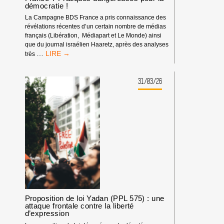
démocratie !
La Campagne BDS France a pris connaissance des
révélations récentes d’un certain nombre de médias
français (Libération, Médiapart et Le Monde) ainsi
que du journal israélien Haaretz, après des analyses
DÉSINFORMATION,
…
très
INFLUENCE
D’ISRAËL
EN
31/03/26
FRANCE
?
PRATIQUES
DANGEREUSES
POUR
LA
DÉMOCRATIE
!
Proposition de loi Yadan (PPL 575) : une
attaque frontale contre la liberté
d’expression