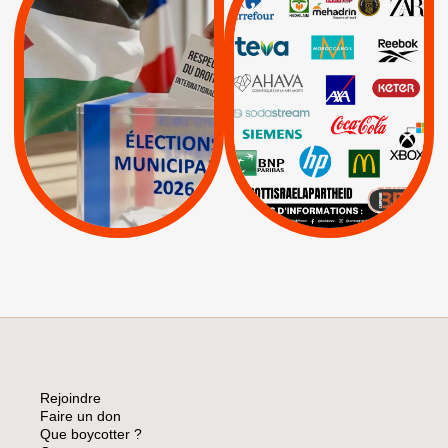
JE VOTE POUR LE
BOYCOTT
DÉSINVESTISSEME
RESPECT DU DROIT
|
|
|
Actus
Ahava
INTERNATIONAL EN
|
|
|
AXA
BNP
CAF
PALESTINE
|
|
Carrefour
HP
|
Keter
|
|
APPELS
Actus
|
Livres et brochures
Espaces Sans
Apartheid
|
|
Mehadrin
PUMA
|
Lettres d'interpellation
|
Sodastream
|
Pétitions
Visuels, tracts,
affiches,...
Rejoindre
Faire un don
Que boycotter ?