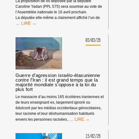
La proposition de loi déposée par la députée
Caroline Yadan (PPL 575) sera soumise au vote de
l’Assemblée nationale le 16 avril prochain.
La députée elle-même a clairement affiché l’un de
PROPOSITION
…
DE
LOI
YADAN
03/03/26
(PPL
575)
:
UNE
ATTAQUE
FRONTALE
Guerre d’agression israélo-étasunienne
CONTRE
contre l’Iran : il est grand temps que la
LA
majorité mondiale s’oppose à la loi du
plus fort
LIBERTÉ
D’EXPRESSION
Le massacre d’au moins 165 écolières iraniennes et
de leurs enseignant·es, largement ignoré ou
édulcoré par les médias occidentaux génocidaires,
leur racisme et leur déshumanisation habituels
GUERRE
…
envers les personnes racisées,
D’AGRESSION
ISRAÉLO-
ÉTASUNIENNE
15/02/26