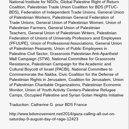
National Institute for NGOs,
G
lobal Palestine Right of Return
Coalition,
P
alestinian Trade Union Coalition for BDS (PTUC-
BDS),
F
ederation of Independent Trade Unions,
G
eneral Union
of Palestinian Workers,
P
alestinian General Federation of
Trade Unions,
G
eneral Union of Palestinian Women,
U
nion of
Palestinian Farmers,
G
eneral Union of Palestinian
Teachers,
G
eneral Union of Palestinian Writers,
P
alestinian
Federation of Unions of University Professors and Employees
(PFUUPE),
U
nion of Professional Associations,
G
eneral Union
of Palestinian Peasants,
U
nion of Public Employees in
Palestine-Civil Sector,
G
rassroots Palestinian Anti-Apartheid
Wall Campaign (STW),
N
ational Committee for Grassroots
Resistance,
P
alestinian Campaign for the Academic and
Cultural Boycott of Israel (PACBI),
N
ational Committee to
Commemorate the Nakba,
C
ivic Coalition for the Defense of
Palestinian Rights in Jerusalem,
C
oalition for Jerusalem,
U
nion
of Palestinian Charitable Organizations,
P
alestinian Economic
Monitor,
U
nion of Youth Activity Centers-Palestine Refugee
Camps,
O
ccupied Palestine and Syrian Golan Heights Initiative
Traduction: Catherine G. pour BDS France
http://www.bdsmovement.net/2014/gaza-calling-all-out-on-
saturday-9-august-day-of-rage-12423