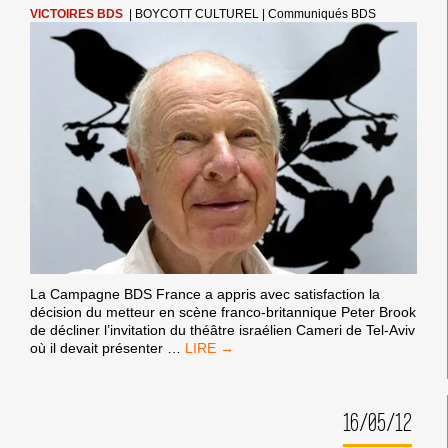
VICTOIRES BDS
|
BOYCOTT CULTUREL
|
Communiqués BDS
La Campagne BDS France a appris avec satisfaction la
décision du metteur en scène franco-britannique Peter Brook
de décliner l’invitation du théâtre israélien Cameri de Tel-Aviv
PETER
où il devait présenter
…
BROOK
DÉCLINE
L’INVITATION
16/05/12
DU
THÉÂTRE