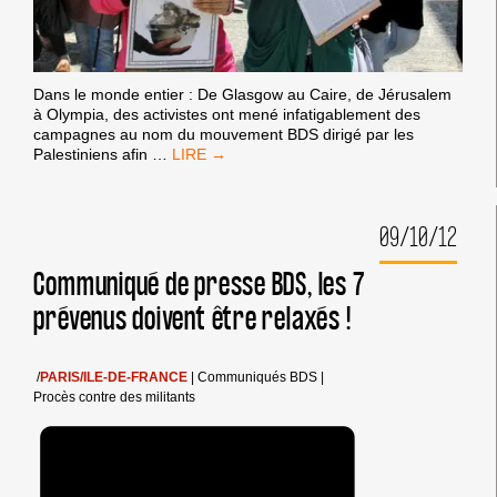
Dans le monde entier : De Glasgow au Caire, de Jérusalem
à Olympia, des activistes ont mené infatigablement des
campagnes au nom du mouvement BDS dirigé par les
2012
Palestiniens afin
…
:
UNE
ANNÉE
09/10/12
DE
SUCCÈS
POUR
Communiqué de presse BDS, les 7
BDS
prévenus doivent être relaxés !
DANS
LE
MONDE
/
PARIS/ILE-DE-FRANCE
|
Communiqués BDS
|
Procès contre des militants