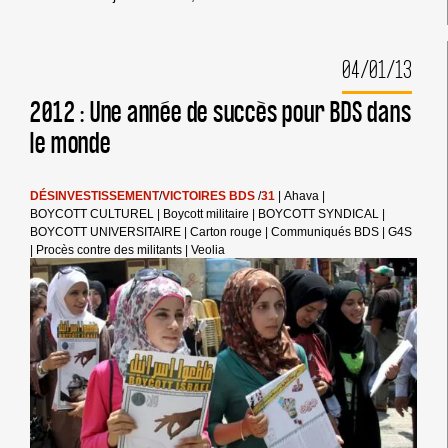
RENCONTRE
NATIONALE
DE
04/01/13
LA
CAMPAGNE
BDS
2012 : Une année de succès pour BDS dans
FRANCE
le monde
DÉSINVESTISSEMENT
/
VICTOIRES BDS
/
31
|
Ahava
|
BOYCOTT CULTUREL
|
Boycott militaire
|
BOYCOTT SYNDICAL
|
BOYCOTT UNIVERSITAIRE
|
Carton rouge
|
Communiqués BDS
|
G4S
|
Procès contre des militants
|
Veolia