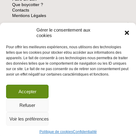
Que boycotter ?
Contacts
Mentions Légales
Gérer le consentement aux
ARCHIVES
cookies
Pour offrir les meilleures expériences, nous utilisons des technologies
telles que les cookies pour stocker et/ou accéder aux informations des
appareils. Le fait de consentir à ces technologies nous permettra de traiter
des données telles que le comportement de navigation ou les ID uniques
INSCRIVEZ-VOUS À LA NEWSLETTER
sur ce site. Le fait de ne pas consentir ou de retirer son consentement peut
Inscrivez-vous à la Newsletter
avoir un effet négatif sur certaines caractéristiques et fonctions.
Email
Accepter
Valider
Refuser
Voir les préférences
© 2026 | BDS France | Boycott Désinvestissement Sanctions, la réponse
citoyenne et non-violente à l'impunité d'Israël |
Politique de cookies
Confidentialité