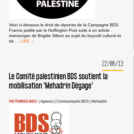
Voici ci-dessous le droit de réponse de la Campagne BDS
France publié par le Huffington Post suite à un article
mensonger de Brigitte Sitbon au sujet du boycott culturel et
DROIT
de
…
DE
RÉPONSE
DE
22/06/13
LA
CAMPAGNE
BDS
Le Comité palestinien BDS soutient la
FRANCE
mobilisation “Mehadrin Dégage”
AU
HUFFINGTON
POST
VICTOIRES BDS
|
Agrexco
|
Communiqués BDS
|
Mehadrin