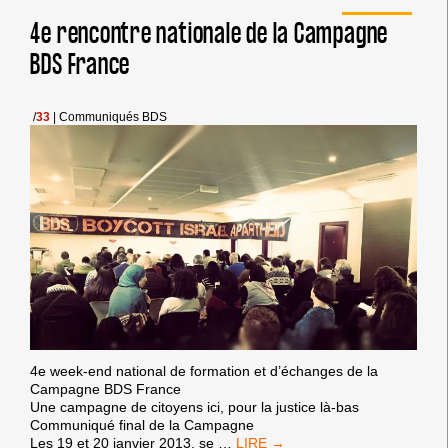
BOYCOTT
DE
4e rencontre nationale de la Campagne
PERSONNES
BDS France
/
33
|
Communiqués BDS
4e week-end national de formation et d’échanges de la
Campagne BDS France
Une campagne de citoyens ici, pour la justice là-bas
Communiqué final de la Campagne
4E
Les 19 et 20 janvier 2013, se
…