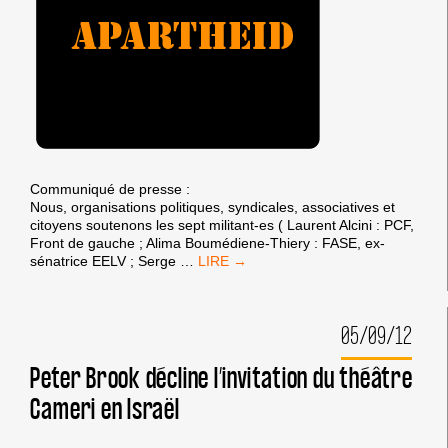
Communiqué de presse :
Nous, organisations politiques, syndicales, associatives et
citoyens soutenons les sept militant-es ( Laurent Alcini : PCF,
Front de gauche ; Alima Boumédiene-Thiery : FASE, ex-
COMMUNIQUÉ
sénatrice EELV ; Serge
…
DE
PRESSE
BDS,
05/09/12
LES
7
PRÉVENUS
Peter Brook décline l’invitation du théâtre
DOIVENT
Cameri en Israël
ÊTRE
RELAXÉS
!