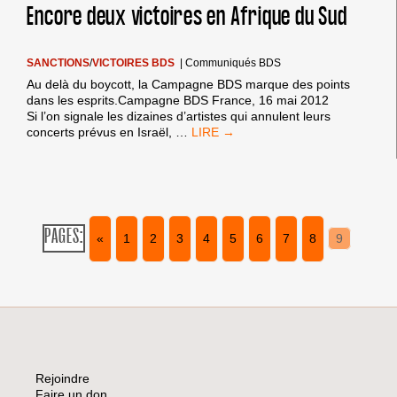
CAMERI
Encore deux victoires en Afrique du Sud
EN
ISRAËL
SANCTIONS
/
VICTOIRES BDS
|
Communiqués BDS
Au delà du boycott, la Campagne BDS marque des points
dans les esprits.Campagne BDS France, 16 mai 2012
Si l’on signale les dizaines d’artistes qui annulent leurs
ENCORE
concerts prévus en Israël,
…
DEUX
VICTOIRES
EN
AFRIQUE
DU
SUD
PAGES:
«
1
2
3
4
5
6
7
8
9
Rejoindre
Faire un don