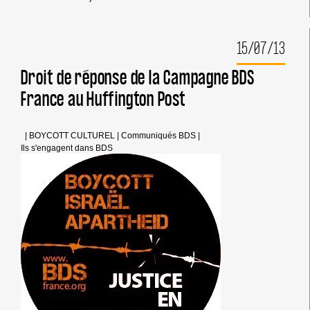
N’EST
PAS
NOTRE
15/07/13
RÉFÉRENCE »
:
COMMUNIQUÉ
Droit de réponse de la Campagne BDS
DE
France au Huffington Post
BDS
CATALOGNE
|
BOYCOTT CULTUREL
|
Communiqués BDS
|
Ils s'engagent dans BDS