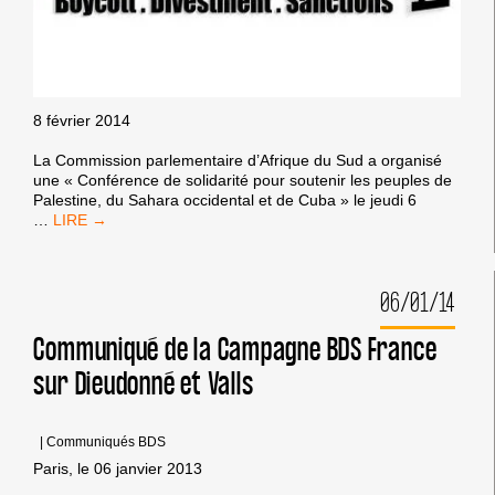
8 février 2014
La Commission parlementaire d’Afrique du Sud a organisé
une « Conférence de solidarité pour soutenir les peuples de
Palestine, du Sahara occidental et de Cuba » le jeudi 6
DÉCLARATION
…
SUD-
AFRICAINE
DU
06/01/14
CAP
POUR
LE
Communiqué de la Campagne BDS France
BDS
sur Dieudonné et Valls
|
Communiqués BDS
Paris, le 06 janvier 2013