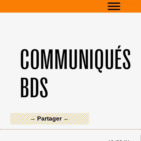
COMMUNIQUÉS
BDS
← Merci ! →
→ Partager ←