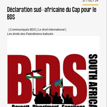
QUATRE
COINS
Déclaration sud-africaine du Cap pour le
DU
BDS
MONDE
SÈME
LA
PANIQUE
|
Communiqués BDS
|
Le droit international
|
AU
Les droits des Palestiniens bafoués
GOUVERNEMENT
ISRAÉLIEN