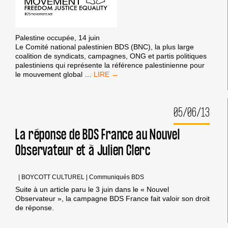
Palestine occupée, 14 juin
Le Comité national palestinien BDS (BNC), la plus large
coalition de syndicats, campagnes, ONG et partis politiques
palestiniens qui représente la référence palestinienne pour
LE
le mouvement global
…
COMITÉ
PALESTINIEN
BDS
05/06/13
SOUTIENT
LA
MOBILISATION
La réponse de BDS France au Nouvel
“MEHADRIN
Observateur et à Julien Clerc
DÉGAGE”
|
BOYCOTT CULTUREL
|
Communiqués BDS
Suite à un article paru le 3 juin dans le « Nouvel
Observateur », la campagne BDS France fait valoir son droit
de réponse.