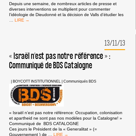
Depuis une semaine, de nombreux articles de presse et
diverses interventions se multiplient pour commenter
l’idéologie de Dieudonné et la décision de Valls d’étudier les
COMMUNIQUÉ
…
DE
LA
CAMPAGNE
13/11/13
BDS
FRANCE
SUR
« Israël n’est pas notre référence » :
DIEUDONNÉ
Communiqué de BDS Catalogne
ET
VALLS
|
BOYCOTT INSTITUTIONNEL
|
Communiqués BDS
« Israël n’est pas notre référence: Occupation, colonisation
et apartheid ne sont pas nos modèles pour la Catalogne! »
Communiqué de BDS CATALOGNE
Ces jours le Président de la « Generalitat » (=
« ISRAËL
Gouvernement ) de
…