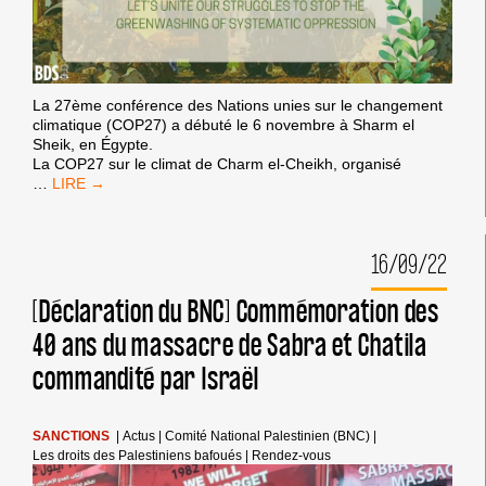
La 27ème conférence des Nations unies sur le changement
climatique (COP27) a débuté le 6 novembre à Sharm el
Sheik, en Égypte.
La COP27 sur le climat de Charm el-Cheikh, organisé
#COP27
…
:
LA
PALESTINE
16/09/22
EST
UN
ENJEU
[Déclaration du BNC] Commémoration des
DE
40 ans du massacre de Sabra et Chatila
JUSTICE
CLIMATIQUE
commandité par Israël
SANCTIONS
|
Actus
|
Comité National Palestinien (BNC)
|
Les droits des Palestiniens bafoués
|
Rendez-vous