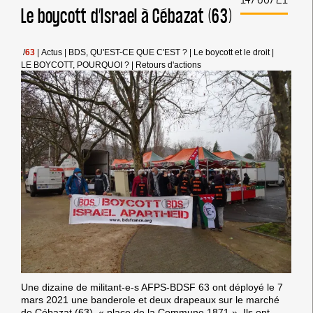
CLERMONT-
Le boycott d’Israel à Cébazat (63)
FD
/
63
|
Actus
|
BDS, QU'EST-CE QUE C'EST ?
|
Le boycott et le droit
|
LE BOYCOTT, POURQUOI ?
|
Retours d'actions
Une dizaine de militant-e-s AFPS-BDSF 63 ont déployé le 7
mars 2021 une banderole et deux drapeaux sur le marché
de Cébazat (63), « place de la Commune 1871 ». Ils ont