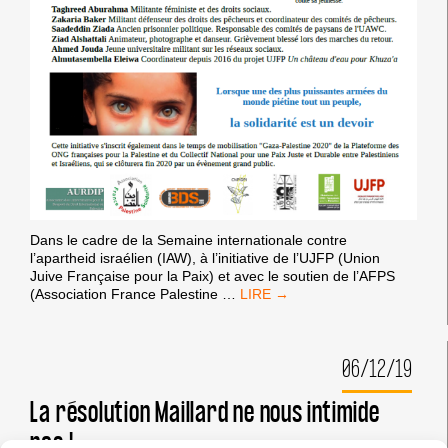
Dans le cadre de la Semaine internationale contre
l’apartheid israélien (IAW), à l’initiative de l’UJFP (Union
Juive Française pour la Paix) et avec le soutien de l’AFPS
À
(Association France Palestine
…
PARIS
(3ÈME),
RENCONTRE
06/12/19
D’UNE
DÉLÉGATION
DE
La résolution Maillard ne nous intimide
SIX
pas !
REPRÉSENTANT-