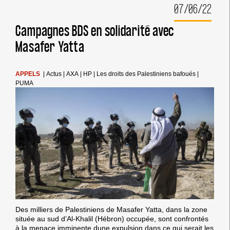
07/06/22
AVEC
ISRAËL
VIOLENT
Campagnes BDS en solidarité avec
LES
Masafer Yatta
POLITIQUES
DE
L’UE
ET
APPELS
|
Actus
|
AXA
|
HP
|
Les droits des Palestiniens bafoués
|
SES
PUMA
OBLIGATIONS
EN
VERTU
DU
DROIT
INTERNATIONAL
Des milliers de Palestiniens de Masafer Yatta, dans la zone
située au sud d’Al-Khalil (Hébron) occupée, sont confrontés
à la menace imminente dune expulsion dans ce qui serait les