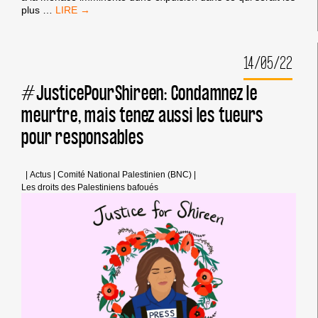
CAMPAGNES
plus
…
BDS
EN
SOLIDARITÉ
14/05/22
AVEC
MASAFER
YATTA
#JusticePourShireen: Condamnez le
meurtre, mais tenez aussi les tueurs
pour responsables
|
Actus
|
Comité National Palestinien (BNC)
|
Les droits des Palestiniens bafoués