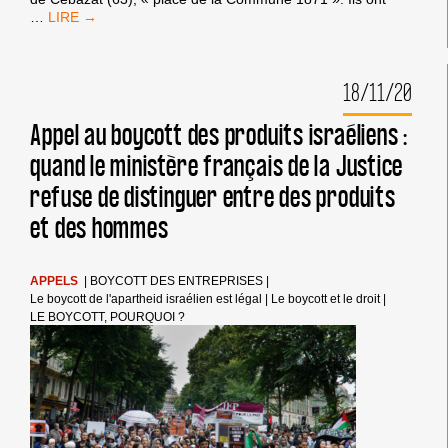
LE
…
BOYCOTT
D’ISRAEL
À
18/11/20
CÉBAZAT
(63)
Appel au boycott des produits israéliens :
quand le ministère français de la Justice
refuse de distinguer entre des produits
et des hommes
APPELS
|
BOYCOTT DES ENTREPRISES
|
Le boycott de l'apartheid israélien est légal
|
Le boycott et le droit
|
LE BOYCOTT, POURQUOI ?