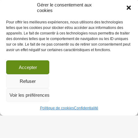
E-
Gérer le consentement aux
S
cookies
DE
|
Communiqués BDS
|
CRIMINALISATION DE BDS
|
LA
Le boycott et le droit
Pour offrir les meilleures expériences, nous utilisons des technologies
SOCIÉTÉ
telles que les cookies pour stocker et/ou accéder aux informations des
CIVILE
appareils. Le fait de consentir à ces technologies nous permettra de traiter
DE
des données telles que le comportement de navigation ou les ID uniques
GAZA,
sur ce site. Le fait de ne pas consentir ou de retirer son consentement peut
LE
avoir un effet négatif sur certaines caractéristiques et fonctions.
MERCREDI
25
MARS
Accepter
Votée récemment, cette résolution vise à susciter des
2020
menaces de sanctions pénales contre toute mobilisation
dénonçant résolument la politique d’apartheid israélienne, et
Refuser
notamment contre le mouvement BDS.
LA
Beaucoup de publications condamnant
…
Voir les préférences
RÉSOLUTION
MAILLARD
NE
Politique de cookies
Confidentialité
03/11/19
NOUS
INTIMIDE
PAS !
Avec Gaza, pour l’application de la
Résolution 194 de l’ONU