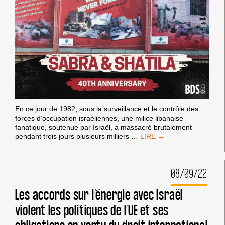
En ce jour de 1982, sous la surveillance et le contrôle des
forces d’occupation israéliennes, une milice libanaise
fanatique, soutenue par Israël, a massacré brutalement
[DÉCLARATION
pendant trois jours plusieurs milliers
…
DU
BNC]
COMMÉMORATION
08/09/22
DES
40
ANS
Les accords sur l’énergie avec Israël
DU
violent les politiques de l’UE et ses
MASSACRE
DE