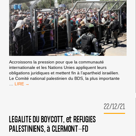
Accroissons la pression pour que la communauté
internationale et les Nations Unies appliquent leurs
obligations juridiques et mettent fin à l’apartheid israélien.
Le Comité national palestinien du BDS, la plus importante
LE
…
RAPPORTEUR
SPÉCIAL
DES
22/12/21
NATIONS
UNIES
CONFIRME
LEGALITE DU BOYCOTT, et REFUGIES
QU’ISRAËL
PALESTINIENS, à CLERMONT-FD
PRATIQUE
L’APARTHEID