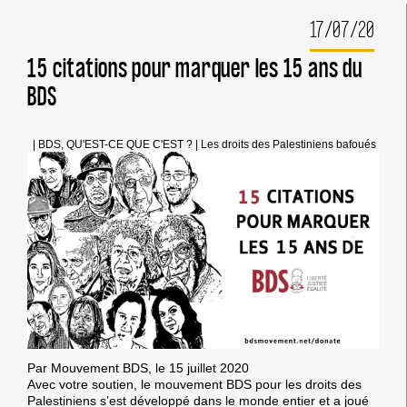
ISRAÉLIENS
17/07/20
:
CES
ÉLÉMENTS
15 citations pour marquer les 15 ans du
QUI
BDS
ONT
FAIT
PENCHER
LA
|
BDS, QU'EST-CE QUE C'EST ?
|
Les droits des Palestiniens bafoués
CEDH
Par Mouvement BDS, le 15 juillet 2020
Avec votre soutien, le mouvement BDS pour les droits des
Palestiniens s’est développé dans le monde entier et a joué