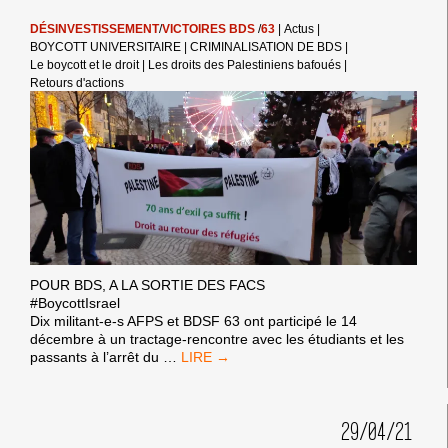
CONTRE
LES
DÉSINVESTISSEMENT
/
VICTOIRES BDS
/
63
|
Actus
|
PALESTINIENS
BOYCOTT UNIVERSITAIRE
|
CRIMINALISATION DE BDS
|
Le boycott et le droit
|
Les droits des Palestiniens bafoués
|
Retours d'actions
POUR BDS, A LA SORTIE DES FACS
#BoycottIsrael
Dix militant-e-s AFPS et BDSF 63 ont participé le 14
décembre à un tractage-rencontre avec les étudiants et les
LEGALITE
passants à l’arrêt du
…
DU
BOYCOTT,
ET
29/04/21
REFUGIES
PALESTINIENS,