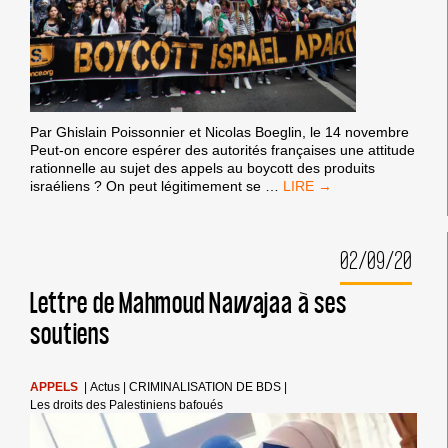
Par Ghislain Poissonnier et Nicolas Boeglin, le 14 novembre
Peut-on encore espérer des autorités françaises une attitude
rationnelle au sujet des appels au boycott des produits
APPEL
israéliens ? On peut légitimement se
…
AU
BOYCOTT
DES
02/09/20
PRODUITS
ISRAÉLIENS
:
Lettre de Mahmoud Nawajaa à ses
QUAND
soutiens
LE
MINISTÈRE
FRANÇAIS
DE
APPELS
|
Actus
|
CRIMINALISATION DE BDS
|
LA
Les droits des Palestiniens bafoués
JUSTICE
REFUSE