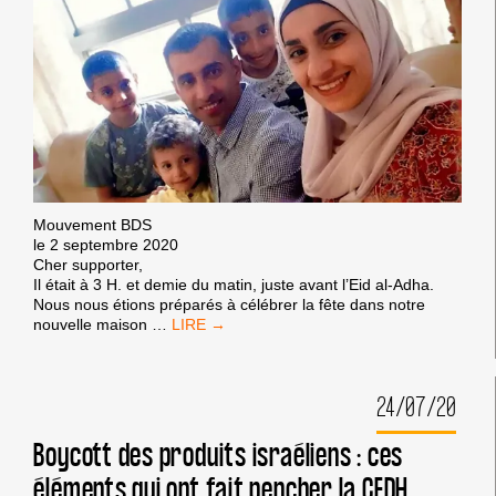
DE
DISTINGUER
ENTRE
DES
PRODUITS
ET
DES
HOMMES
Mouvement BDS
le 2 septembre 2020
Cher supporter,
Il était à 3 H. et demie du matin, juste avant l’Eid al-Adha.
Nous nous étions préparés à célébrer la fête dans notre
LETTRE
nouvelle maison
…
DE
MAHMOUD
NAWAJAA
24/07/20
À
SES
SOUTIENS
Boycott des produits israéliens : ces
éléments qui ont fait pencher la CEDH