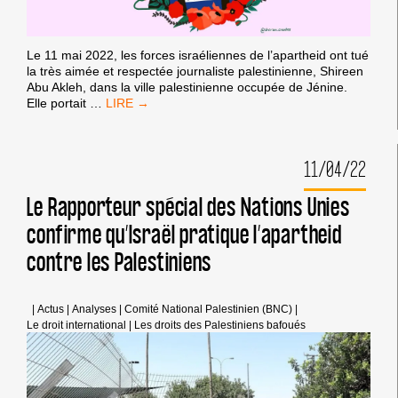
Le 11 mai 2022, les forces israéliennes de l’apartheid ont tué
la très aimée et respectée journaliste palestinienne, Shireen
Abu Akleh, dans la ville palestinienne occupée de Jénine.
#JUSTICEPOURSHIREEN:
Elle portait
…
CONDAMNEZ
LE
MEURTRE,
11/04/22
MAIS
TENEZ
AUSSI
Le Rapporteur spécial des Nations Unies
LES
confirme qu’Israël pratique l’apartheid
TUEURS
POUR
contre les Palestiniens
RESPONSABLES
|
Actus
|
Analyses
|
Comité National Palestinien (BNC)
|
Le droit international
|
Les droits des Palestiniens bafoués