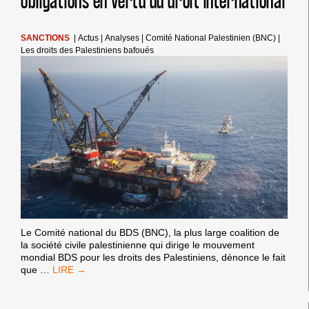
obligations en vertu du droit international
SABRA
ET
CHATILA
COMMANDITÉ
SANCTIONS
|
Actus
|
Analyses
|
Comité National Palestinien (BNC)
|
PAR
Les droits des Palestiniens bafoués
ISRAËL
Le Comité national du BDS (BNC), la plus large coalition de
la société civile palestinienne qui dirige le mouvement
mondial BDS pour les droits des Palestiniens, dénonce le fait
LES
que
…
ACCORDS
SUR
L’ÉNERGIE