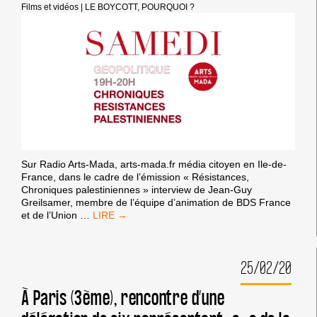
FRANCE
Films et vidéos
|
LE BOYCOTT, POURQUOI ?
CONDAMNEE
PAR
LA
CEDH
Sur Radio Arts-Mada, arts-mada.fr média citoyen en Ile-de-
France, dans le cadre de l’émission « Résistances,
Chroniques palestiniennes » interview de Jean-Guy
Greilsamer, membre de l’équipe d’animation de BDS France
CAMPAGNE
et de l’Union
…
BDS
FRANCE
:
25/02/20
SOLIDARITÉ,
JUSTICE
ET
À Paris (3ème), rencontre d’une
LIBERTÉ
POUR