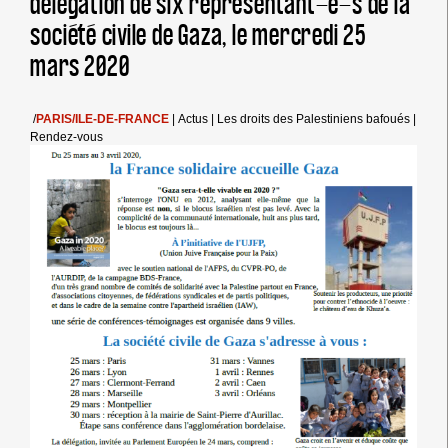
délégation de six représentant-e-s de la
LA
société civile de Gaza, le mercredi 25
PALESTINE
mars 2020
/
PARIS/ILE-DE-FRANCE
|
Actus
|
Les droits des Palestiniens bafoués
|
Rendez-vous