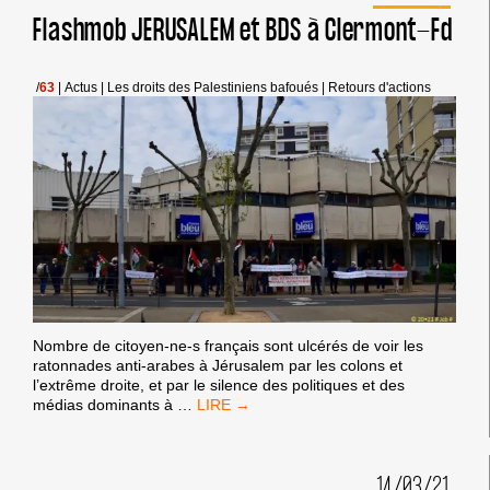
À
Flashmob JERUSALEM et BDS à Clermont-Fd
CLERMONT-
FD
/
63
|
Actus
|
Les droits des Palestiniens bafoués
|
Retours d'actions
Nombre de citoyen-ne-s français sont ulcérés de voir les
ratonnades anti-arabes à Jérusalem par les colons et
l’extrême droite, et par le silence des politiques et des
FLASHMOB
médias dominants à
…
JERUSALEM
ET
BDS
14/03/21
À