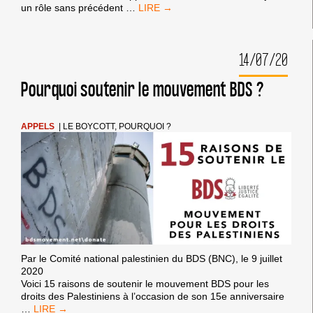
15
un rôle sans précédent
…
CITATIONS
POUR
MARQUER
14/07/20
LES
15
ANS
Pourquoi soutenir le mouvement BDS ?
DU
BDS
APPELS
|
LE BOYCOTT, POURQUOI ?
Par le Comité national palestinien du BDS (BNC), le 9 juillet
2020
Voici 15 raisons de soutenir le mouvement BDS pour les
droits des Palestiniens à l’occasion de son 15e anniversaire
POURQUOI
…