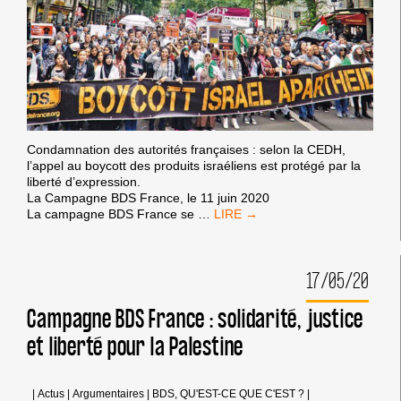
Condamnation des autorités françaises : selon la CEDH,
l’appel au boycott des produits israéliens est protégé par la
liberté d’expression.
La Campagne BDS France, le 11 juin 2020
VICTOIRE
La campagne BDS France se
…
DE
LA
CAMPAGNE
17/05/20
BDS
SUR
LE
Campagne BDS France : solidarité, justice
BOYCOTT
et liberté pour la Palestine
DES
PRODUITS
ISRAÉLIENS :
LA
|
Actus
|
Argumentaires
|
BDS, QU'EST-CE QUE C'EST ?
|