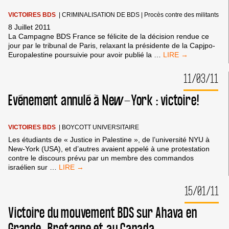
NON
ISRAÉLIENS
VICTOIRES BDS
|
CRIMINALISATION DE BDS
|
Procès contre des militants
À
8 Juillet 2011
UNE
La Campagne BDS France se félicite de la décision rendue ce
REPRISE
jour par le tribunal de Paris, relaxant la présidente de la Capjpo-
D’AGREXCO.
RELAXE
Europalestine poursuivie pour avoir publié la
…
PROCES
BDS
11/03/11
:
LA
Evénement annulé à New-York : victoire!
VICTOIRE
DU
DROIT
ET
VICTOIRES BDS
|
BOYCOTT UNIVERSITAIRE
DE
Les étudiants de « Justice in Palestine », de l’université NYU à
LA
New-York (USA), et d’autres avaient appelé à une protestation
LIBERTÉ
contre le discours prévu par un membre des commandos
D’EXPRESSION
EVÉNEMENT
israélien sur
…
CONTRE
ANNULÉ
L’IMPUNITÉ
À
15/01/11
D’ISRAËL
NEW-
!
YORK
Victoire du mouvement BDS sur Ahava en
:
VICTOIRE!