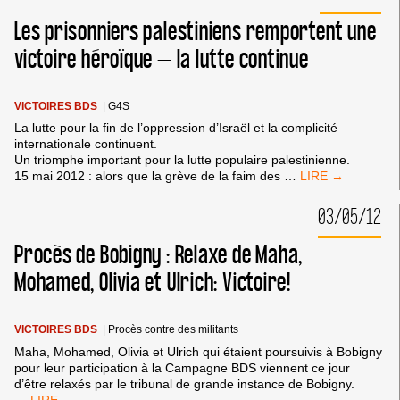
AFRIQUE
Les prisonniers palestiniens remportent une
DU
SUD
victoire héroïque – la lutte continue
VICTOIRES BDS
|
G4S
La lutte pour la fin de l’oppression d’Israël et la complicité
internationale continuent.
Un triomphe important pour la lutte populaire palestinienne.
LES
15 mai 2012 : alors que la grève de la faim des
…
PRISONNIERS
PALESTINIENS
03/05/12
REMPORTENT
UNE
Procès de Bobigny : Relaxe de Maha,
VICTOIRE
HÉROÏQUE
Mohamed, Olivia et Ulrich: Victoire!
–
LA
LUTTE
VICTOIRES BDS
|
Procès contre des militants
CONTINUE
Maha, Mohamed, Olivia et Ulrich qui étaient poursuivis à Bobigny
pour leur participation à la Campagne BDS viennent ce jour
d’être relaxés par le tribunal de grande instance de Bobigny.
PROCÈS
…