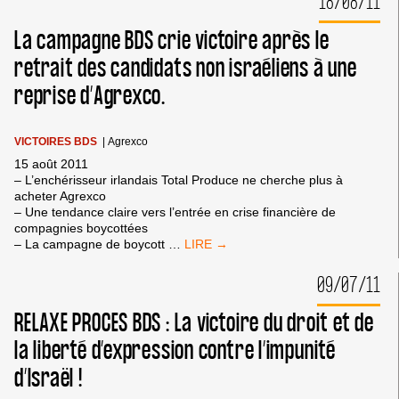
18/08/11
ANNULE
SON
La campagne BDS crie victoire après le
CONCERT
EN
retrait des candidats non israéliens à une
ISRAËL
reprise d’Agrexco.
!
VICTOIRES BDS
|
Agrexco
15 août 2011
– L’enchérisseur irlandais Total Produce ne cherche plus à
acheter Agrexco
– Une tendance claire vers l’entrée en crise financière de
compagnies boycottées
LA
– La campagne de boycott
…
CAMPAGNE
BDS
09/07/11
CRIE
VICTOIRE
RELAXE PROCES BDS : La victoire du droit et de
APRÈS
LE
la liberté d’expression contre l’impunité
RETRAIT
d’Israël !
DES
CANDIDATS