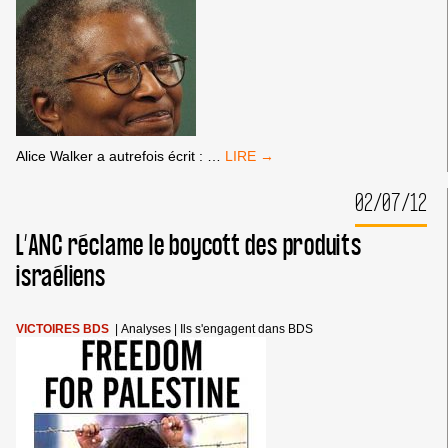
ACTIFS
DANS
AHAVA
LA
Alice Walker a autrefois écrit :
…
SOCIÉTÉ
CIVILE
02/07/12
PALESTINIENNE
SALUE
L’ANC réclame le boycott des produits
ALICE
WALKER
israéliens
VICTOIRES BDS
|
Analyses
|
Ils s'engagent dans BDS