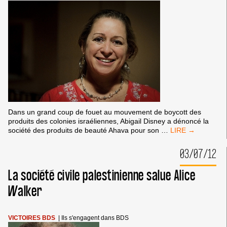
Dans un grand coup de fouet au mouvement de boycott des
produits des colonies israéliennes, Abigail Disney a dénoncé la
NOUVELLE
société des produits de beauté Ahava pour son
…
VICTOIRE
DE
03/07/12
BDS
:
La société civile palestinienne salue Alice
ABIGAIL
DISNEY
Walker
RENONCE
À
TOUS
VICTOIRES BDS
|
Ils s'engagent dans BDS
SES