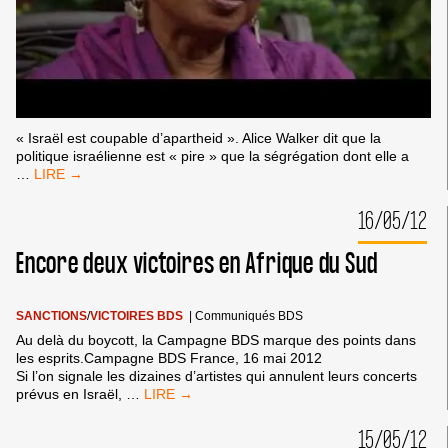
« Israël est coupable d’apartheid ». Alice Walker dit que la
politique israélienne est « pire » que la ségrégation dont elle a
L’AUTEURE
…
DE
LA
16/05/12
« COULEUR
POURPRE »
Encore deux victoires en Afrique du Sud
REFUSE
SA
PUBLICATION
EN
SANCTIONS
/
VICTOIRES BDS
|
Communiqués BDS
ISRAËL
Au delà du boycott, la Campagne BDS marque des points dans
les esprits.Campagne BDS France, 16 mai 2012
Si l’on signale les dizaines d’artistes qui annulent leurs concerts
ENCORE
prévus en Israël,
…
DEUX
VICTOIRES
15/05/12
EN