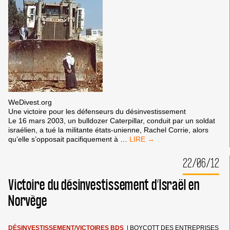
WeDivest.org
Une victoire pour les défenseurs du désinvestissement
Le 16 mars 2003, un bulldozer Caterpillar, conduit par un soldat
israélien, a tué la militante états-unienne, Rachel Corrie, alors
CATERPILLAR
qu’elle s’opposait pacifiquement à
…
RETIRÉ
DU
22/06/12
FONDS
DE
Victoire du désinvestissement d’Israël en
PENSION
TIAA-
Norvège
CREF
DÉSINVESTISSEMENT
/
VICTOIRES BDS
|
BOYCOTT DES ENTREPRISES