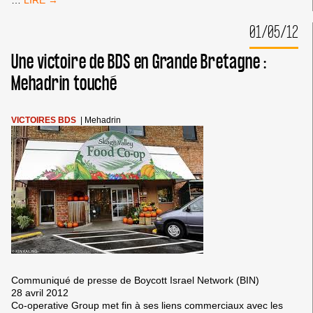
DE
BOBIGNY
01/05/12
:
RELAXE
Une victoire de BDS en Grande Bretagne :
DE
MAHA,
Mehadrin touché
MOHAMED,
OLIVIA
ET
VICTOIRES BDS
|
Mehadrin
ULRICH:
VICTOIRE!
Communiqué de presse de Boycott Israel Network (BIN)
28 avril 2012
Co-operative Group met fin à ses liens commerciaux avec les