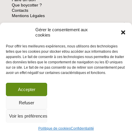
Que boycotter ?
Contacts
Mentions Légales
Gérer le consentement aux
ARCHIVES
cookies
Pour offrir les meilleures expériences, nous utilisons des technologies
telles que les cookies pour stocker et/ou accéder aux informations des
appareils. Le fait de consentir à ces technologies nous permettra de traiter
des données telles que le comportement de navigation ou les ID uniques
INSCRIVEZ-VOUS À LA NEWSLETTER
sur ce site. Le fait de ne pas consentir ou de retirer son consentement peut
Inscrivez-vous à la Newsletter
avoir un effet négatif sur certaines caractéristiques et fonctions.
Email
Accepter
Valider
Refuser
Voir les préférences
© 2026 | BDS France | Boycott Désinvestissement Sanctions, la réponse
citoyenne et non-violente à l'impunité d'Israël |
Politique de cookies
Confidentialité